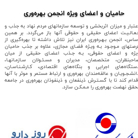
حامیان و اعضای ویژه انجمن بهره‌وری​​​​​​​
عتبار و میزان اثربخشی و توسعه سازمانهای مردم نهاد به جذب و
ـعـالـیـت اعضای حقیقی و حقوقی آنها باز می‌گردد. بر همین
ساس، انجمن بـهـره‌وری ایران نیز تلاش داشته تا بهره‌گیری از
رصتهای مـوجـود بـه‌ ویـژه فضـای مجازی، علاوه بر جذب حامیان
یژه و اعضای حقوقی، بـه جـذب اعضـای حقیقی از میان
احبنظران، متخصصان، مدیران و مسـئـولان سـازمـانهـا،
ستگاه‌های اجرایی و بنگاه‌های اقتصادی، کـارشـنـاسـان،
انشـجـویـان و عالقه‌مندان بهره‌وری و ارتباط مستمر و موثر با آنها
قدام کند تا با گسـتـرش ذینفعان و ذینفوذان بهره‌وری در جامعه
حقق نهضت بهره‌وری را مـمـکـن سازد.