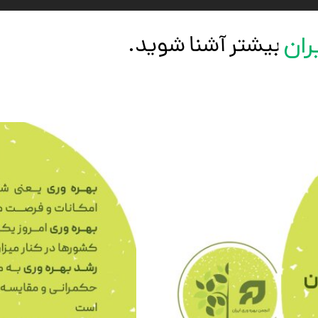
ران
 آشنا شوید.