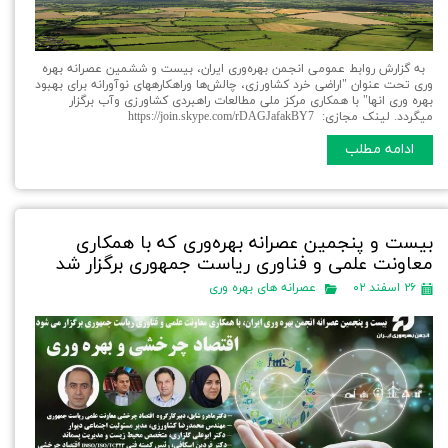
به گزارش روابط عمومی انجمن بهره‌وری ایران، بیست و ششمین عصرانه بهره
وری تحت عنوان "اراضی خرد کشاورزی، چالش‌ها وراهکارههای نوآورانه برای بهبود
بهره وری انها" با همکاری مرکز ملی مطالعات راهبردی کشاورزی وآب برگزار
میگردد. لینک مجازی: https://join.skype.com/rDAGJafakBY7
ادامه مطلب
بیست و پنجمین عصرانه بهره‌وری که با همکاری
معاونت علمی و فناوری ریاست جمهوری برگزار شد
۲۶ اسفند ۰۲
عصرانه های بهره وری