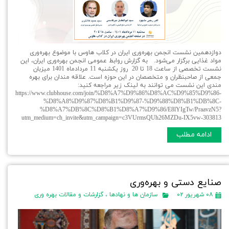
دوازدهمین نشست انجمن بهره‌وری ایران در کلاب هاوس با موضوع بهره‌وری
مواد غذایی برگزار می‌شود. به گزارش روابط عمومی انجمن بهره‌وری ایران، این
نشست تخصصی از ساعت 18 تا 20 روز یکشنبه 11 مردادماه 1401 میزبان
جمعی از صاحبنظران و متخصصان در این حوزه است. علاقه مندان برای بهره
مندی این نشست می توانند به لینک زیر مراجعه کنید:
https://www.clubhouse.com/join/%D8%A7%D9%86%D8%AC%D9%85%D9%86-
%D8%A8%D9%87%D8%B1%D9%87-%D9%88%D8%B1%DB%8C-
%D8%A7%DB%8C%D8%B1%D8%A7%D9%86/E8lYIgTw/PraavzN5?
utm_medium=ch_invite&utm_campaign=c3VUrmsQUh26MZDu-IX5vw-303813
ادامه مطلب
صنایع دستی و بهره‌وری
۰۸ شهریور ۰۲
سازمان ها و نهادها
،
گزارشات و مقالات بهره وری