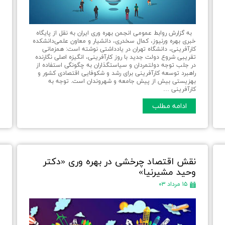
به گزارش روابط عمومی انجمن بهره وری ایران به نقل از پایگاه
د
خبری بهره ورنیوز، کمال سخدری، دانشیار و معاون علمی‏‏‌دانشکده
م
کارآفرینی، دانشگاه تهران در یادداشتی نوشته است: همزمانی
ش
تقریبی شروع دولت جدید با روز کارآفرینی، انگیزه اصلی نگارنده
ه
در جلب توجه دولتمردان و سیاستگذاران به چگونگی استفاده از
ط
راهبرد توسعه کارآفرینی برای رشد و شکوفایی اقتصادی کشور و
ل
بهزیستی بیش از پیش جامعه و شهروندان است. توجه به
خ
کارآفرینی …
ادامه مطلب
نقش اقتصاد چرخشی در بهره وری «دکتر
ر
وحید مشیرنیا»
و
ت
۱۵ مرداد ۰۳