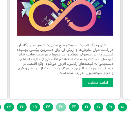
اکنون دیگر اهميت سيستم هاي مديريت كيفيت، جايگاه آن
در رقابت میان سازمان‌ها و ارزش آن برای مشتریان برکسی پوشیده
ب
نیست. به اين موضوع، سوگیری سازمان‌ها برای جلب رضایت سایر
و
ذی‌نفعان و حرکت به سمت استفاده‌ی اقتصادي از منابع به‌منظور
ه
دست‌یابی به قیمت‌های رقابتی، افزون می‌شود. واژه اقتصاد در
م
فرهنگ معین به میانه‌روی در هرکار، رعایت اعتدال در دخل و خرج
د
و مجازاً صرفه‌جویی تعریف شده است. …
م
ادامه مطلب
۲۷
۲۶
۲۵
۲۴
۲۳
۲۲
۲۱
۲۰
۱۹
۱۸