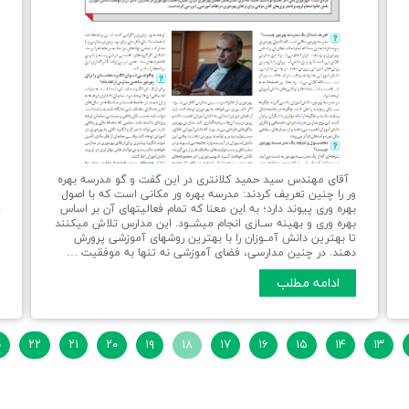
و
پ
آقای مهندس سید حمید کلانتری در این گفت و گو مدرسه بهره
م
ور را چنین تعریف کردند: مدرسه بهره ور مکانی است که با اصول
ع
بهره وری پیوند دارد؛ به این معنا که تمام فعالیتهای آن بر اساس
بهره وری و بهینه ســازی انجام میشــود. این مدارس تلاش میکنند
ع
تا بهترین دانش آمــوزان را با بهترین روشهای آموزشی پرورش
دهند. در چنین مدارسی، فضای آموزشی نه تنها به موفقیت …
ادامه مطلب
۱۳
۱۴
۱۵
۱۶
۱۷
۱۸
۱۹
۲۰
۲۱
۲۲
ب