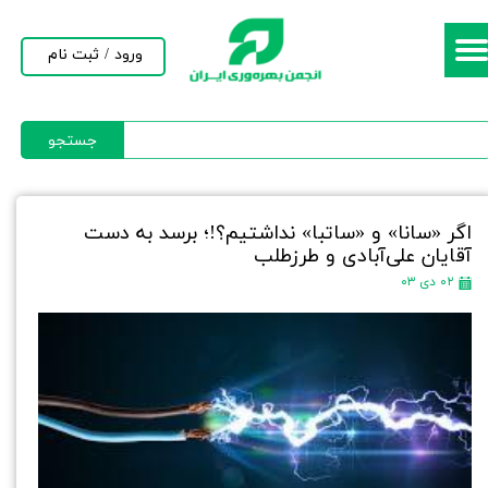
حساب کاربری من
ورود
/
ثبت نام
تغییر گذر واژه
جستجو
سفارشات
خروج از حساب کاربری
اگر «سانا» و «ساتبا» نداشتیم؟!؛ برسد به دست
آقایان علی‌آبادی و طرزطلب
۰۲ دی ۰۳