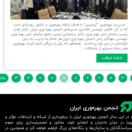
مدیریت بهره‌وری "آی‌مپس" با هدف ارتقاء بهره‌وری در کشور، رویدادی است
که در آن، اقایان مهندس کلانتری مدیرعامل انجمن بهره وری ایران، دکتر اولیا
رئیس سازمان ملی بهره وری، دکتر پیشوایی رئیس سابق سازمان ملی بهره وری،
مهندس جهانگرد رئس انجمن بهره وری ایران هر کدام به ترتیب به بیان
نظراتشان در این باره پرداختند . همانطور که یکی از بزرگان اشاره کرده، بهره‌وری
هم ریشه بسیاری از مشکلات …
ادامه مطلب
۴
۵
۶
۷
۸
۹
۱۰
۱۱
۱۲
۱۳
بعد
انجمن بهره‌وری ایران
 در این سال انجمن بهره‌وری ایران با برخورداری از شبکه و ارتباطات مؤثر و
ویا در میان حامیان و اعضای خود، مشاور و تصمیم‌سازی برای عموم
یاستگذاران و سازمان‌ها و بنگاه‌های بزرگ فراهم خواهد کرد و همچنین در