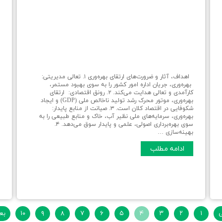
اهداف، آثار و ضرورت‌های ارتقای بهره‌وری ۱. تعالی مدیریتی:
بهره‌وری، جریان اداره امور کشور را به سوی بهبود مستمر،
کارآمدی و تعالی هدایت می‌کند. ۲. رونق اقتصادی: ارتقای
بهره‌وری، موتور محرک رشد تولید ناخالص ملی (GDP) و ایجاد
شکوفایی در اقتصاد کلان است. ۳. صیانت از منابع پایدار:
س
بهره‌وری، سرمایه‌های ملی نظیر آب، خاک و منابع طبیعی را به
ا
سوی بهره‌برداری اصولی، علمی و پایدار سوق می‌دهد. ۴.
ل
بهینه‌سازی …
ر
د
ادامه مطلب
م
ی
۱
۲
۳
۴
۵
۶
۷
۸
۹
۱۰
بع