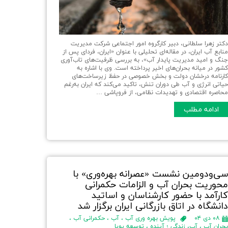
کتر زهرا سلطانی، دبیر کارگروه امور اجتماعی شرکت مدیریت
نابع آب ایران، در مقاله‌ای تحلیلی با عنوان «ایران، فردای پس از
نگ و امید مدیریت پایدار آب»، به بررسی ظرفیت‌های تاب‌آوری
شور در میانه بحران‌های اخیر پرداخته است. وی با اشاره به
ارنامه درخشان دولت و بخش خصوصی در حفظ زیرساخت‌های
یاتی انرژی و آب طی دوران تنش، تاکید می‌کند که ایران به‌رغم
حاصره اقتصادی و تهدیدات نظامی، از فروپاشی …
ادامه مطلب
ی‌ودومین نشست «عصرانه بهره‌وری» با
حوریت بحران آب و الزامات حکمرانی
ارآمد با حضور کارشناسان و اساتید
انشگاه در اتاق بازرگانی ایران برگزار شد
۰۸ دی ۰۴
پویش بهره وری آب
،
آب
،
حکمرانی آب
،
حران آب
،
آب، زندگی ؛ آینده
،
توسعه پویا