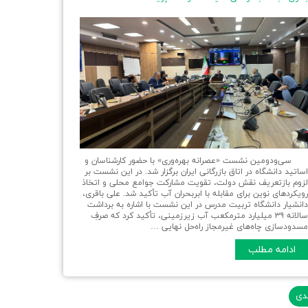
ی‌ودومین نشست «عصرانه بهره‌وری» با حضور کارشناسان و
ساتید دانشگاه در اتاق بازرگانی ایران برگزار شد. در این نشست بر
زوم بازتعریف نقش دولت، تقویت مشارکت جوامع محلی و اتخاذ
ویکردهای نوین برای مقابله با ابربحران آب تأکید شد. علی باقری،
انشیار دانشگاه تربیت مدرس در این نشست با اشاره به برداشت
سالانه ۳۹ میلیارد مترمکعب آب زیرزمینی، تأکید کرد که صرفِ
سدودسازی چاه‌های غیرمجاز راه‌حل نهایی …
ادامه مطلب
دی