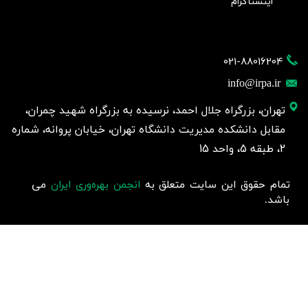
اینستاگرام
021-88016204
info@irpa.ir
تهران، بزرگراه جلال احمد، نرسیده به بزرگراه شهید چمران،
مقابل دانشکده مدیریت دانشگاه تهران، خیابان پروانه، شماره
2، طبقه 5، واحد 15
تمام حقوق این سایت متعلق به
انجمن بهره‌وری ایران
می
باشد.