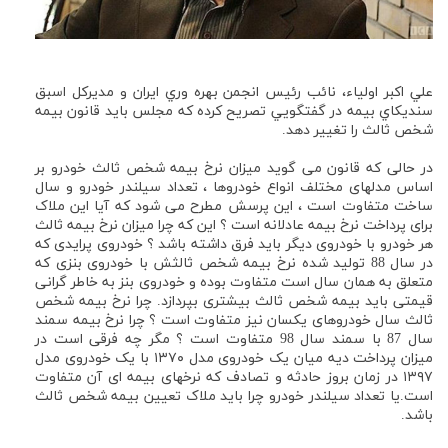
علي اكبر اولياء، نائب رئيس انجمن بهره وري ايران و مديركل اسبق
سنديكاي بيمه در گفتگويي تصريح كرده كه مجلس بايد قانون بيمه
شخص ثالث را تغيير دهد.
در حالی که قانون می گوید میزان نرخ بیمه شخص ثالث خودرو بر
اساس مدلهای مختلف انواع خودروها ، تعداد سیلندر خودرو و سال
ساخت متفاوت است ، این پرسش مطرح می شود که آیا این ملاک
برای پرداخت نرخ بیمه عادلانه است ؟ این که چرا میزان نرخ بیمه ثالث
هر خودرو با خودروی دیگر باید فرق داشته باشد ؟ خودروی پرایدی که
در سال 88 تولید شده نرخ بیمه شخص ثالثش با خودروی بنزی که
متعلق به همان سال است متفاوت بوده و خودروی بنز به خاطر گرانی
قیمتی باید بیمه شخص ثالث بیشتری بپردازد. چرا نرخ بیمه شخص
ثالث سال خودروهای یکسان نیز متفاوت است ؟ چرا نرخ بیمه سمند
سال 87 با سمند سال 98 متفاوت است ؟ مگر چه فرقی است در
میزان پرداخت دیه میان یک خودروی مدل ۱۳۷۰ با یک خودروی مدل
۱۳۹۷ در زمان بروز حادثه و تصادف که نرخهای بیمه ای آن متفاوت
است.یا تعداد سیلندر خودرو چرا باید ملاک تعیین بیمه شخص ثالث
باشد.