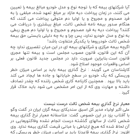
آیا شرکتهای بیمه که با توجه نوع و مدل خودرو مبالغ بیمه را تعیین
می کنند، در زمان پرداخت دیه مازاد بر مبلغ تعهد شده، مبلغی را به
فرد مصدوم و مجروح و یا اولیا دم متوفی پرداخت می کنند، که
هنگام صدور بیمه نامه شخص ثالث، مبلغ بیشتری را دریافت می
کنند؟ پرداخت دیه به فرد مصدوم و مجروح و یا اولیا دم هیچ ربطی
به نوع و مدل خودرو ندارد، پس چرا و به چه دلیلی بایستی حق بیمه
شخص ثالث خودرروها با یکدیگر متفاوت باشد!
اگرچه بیمه مرکزی و شرکتهای بیمه ای در این میان تقصیری ندارد چه
آن که این قانون، قانون مصوب مجلس است و بیمه تنها مجری
قانون است.بنابراین ضرورت دارد در مجلس جدید قانون فعلی بر
اساس واقعیات موجود اصلاح شود.
کارشناسان می گویند : نرخ گذاری بیمه باید بر اساس میزان خطر
وریسکی که یک خودرو در سطح خیابانها و جاده ها ایجاد می کند
باید بالا برود . همچنین کارنامه کاری شخص راننده که چقدر تصادف
داشته و مهارت وی که از این امر مشخص می شود باید ملاک قرار
گیرد .
معيار نرخ گذاري بيمه شخص ثالث درست نيست
علی اکبر اولیاء مدیر کل اسبق سندیکای بیمه گران ایران در گفت وگو
با آفتاب یزد در این خصوص گفت: متاسفانه معیار نرخ گذاری بیمه
شخص ثالث از سالهای گذشته درست انجام نشده وفاکتورهایی در
آن لحاظ شده که هیچ ارتباطی با مبانی قیمت گذاری بیمه ندارد. وی
افزود: نرخ گذاری بیمه قاعدتا باید بر اساس میزان خطر وریسکی که