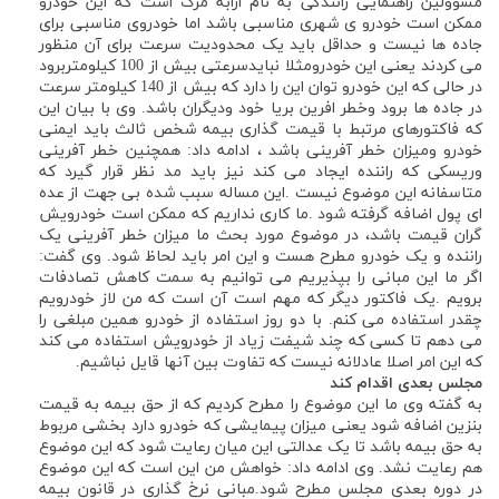
مسوولین راهنمایی رانندگی به نام ارابه مرگ است که این خودرو
ممکن است خودرو ی شهری مناسبی باشد اما خودروی مناسبی برای
جاده ها نیست و حداقل باید یک محدودیت سرعت برای آن منظور
می کردند یعنی این خودرومثلا نبایدسرعتی بیش از 100 کیلومتربرود
در حالی که این خودرو توان این را دارد که بیش از 140 کیلومتر سرعت
در جاده ها برود وخطر افرین بریا خود ودیگران باشد. وی با بیان این
که فاکتورهای مرتبط با قیمت گذاری بیمه شخص ثالث باید ایمنی
خودرو ومیزان خطر آفرینی باشد ، ادامه داد: همچنین خطر آفرینی
وریسکی که راننده ایجاد می کند نیز باید مد نظر قرار گیرد که
متاسفانه این موضوع نیست .این مساله سبب شده بی جهت از عده
ای پول اضافه گرفته شود .ما کاری نداریم که ممکن است خودرویش
گران قیمت باشد، در موضوع مورد بحث ما میزان خطر آفرینی یک
راننده و یک خودرو مطرح هست و این امر باید لحاظ شود. وی گفت:
اگر ما این مبانی را بپذیریم می توانیم به سمت کاهش تصادفات
برویم .یک فاکتور دیگر که مهم است آن است که من لاز خودرویم
چقدر استفاده می کنم. با دو روز استفاده از خودرو همین مبلغی را
می دهم تا کسی که چند شیفت زیاد از خودرویش استفاده می کند
که این امر اصلا عادلانه نیست که تفاوت بین آنها قایل نباشیم.
مجلس بعدی اقدام کند
به گفته وی ما این موضوع را مطرح کردیم که از حق بیمه به قیمت
بنزین اضافه شود یعنی میزان پیمایشی که خودرو دارد بخشی مربوط
به حق بیمه باشد تا یک عدالتی این میان رعایت شود که این موضوع
هم رعایت نشد. وی ادامه داد: خواهش من این است که این موضوع
در دوره بعدی مجلس مطرح شود.مبانی نرخ گذاری در قانون بیمه