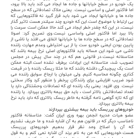
یک خودرو در سطح خیابانها و جاده ها ایجاد می کند باید بالا برود،
اما فاکتور اصلی و اساسی نیست. یعنی ملاک تصادفاتی که در سطح
جاده ها و خیابانها ایجاد می شود باید قرار گیرد نه فاکتورهایی که
بی ارتباط با موضوع است.این که خودرو چند سیلندر هست تاثیر گذار
نیست، در این که چقدر خطر ایجاد می کند حالا ممکن است سرعت را
بالا ببرد اما فاکتور اصلی واساسی نیست.وی تصریح کرد: اصولا
تصادفاتی که در سطح جاده ها یا خیابانها اتفاق می افتد یا ناشی از
پایین بودن ایمنی خودرو ست یا از بی احتیاطی وعدم مهارت راننده
ناشی می شود.این مساله باید فاکتورهای اصلی نرخ بیمه باشد که
متاسفانه نیست.در قانونی هم که در چند سال پیش در مجلس
تصویب شد، متاسفانه این ایرادات برطرف نشده است.البته ممکن
است یک پیچیدگی داشته باشند که ما مثلا ریسک راننده را در قیمت
کذاری چگونه محاسبه کنیم. ولی میتوان با ارجاع سوابق راننده می
شود ضریب افزایشی برای رانندگان پرخطر را منظور کرد وکار سختی
نیست. وی افزود: یعنی یک راننده ای که تصادفات وحشتناکی دارد یا
تعداد تصادفاتش بالاتر است ، باید حق بیمه بالاتری بپردازد. یا راننده
ای که تازه گواهی نامه گرفته به خاطر ریسک بالاتری که دارد باید نرخ
بیمه بالاتری بپردازد.
خودروهای پرریسک باید بیمه بیشتری بپردازند
عضو هیات مدیره انجمن بهره وری ایران گفت: متاسفانه فاکتور
نامناسب دیگر که در قانون هم به آن اشاره شده و ما حریف نشدیم
که آن را اصلاح ومد نظر قرار بدهیم خودروهای پرریسک
هست.خودروهایی که من به نام برند آن اشاره نمی کنم و به قول