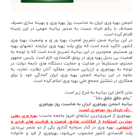
انجمن بهره وری ایران به مناسبت روز بهره وری و بهينه سازی مصرف
مصادف با یکم خرداد نسبت به صدور بیانیه مهمی در اين زمينه
اقدام کرده است.
در این بیانیه ضمن تشریح اهمیت بهره ور ی و وضعیت بهره وری
کشور، تاکید شده است كه براي رشد بهره وری نيازمند ذهنهای بهره
ور هستيم. همچنين در اين بيانيه تصريح شده است كه با توجه به
اهمیت بی بدیل بهره وری در رونق اقتصادی، لازم است رئيس جمهور
محترم، مستقیماً در هدایت و حمایت دستگاه های تابعه دولت در
توجه به بهره‌وری و ارزیابی مستمر عملکرد آنان نظارت نماید، به
علاوه در اين بيانيه، انجمن بهره وری ایران آمادگی خود را برای
همکاری در تشکیل مجمع ملي بهره وری اعلام كرده است.
متن كامل اين بيانيه به شرح زير است:
"
بنام خالق خلاق دانا
"
بیانیه انجمن بهره‌وری ایران به مناسبت روز بهره‌وری
یک خر
داد روز بهره‌وری است:
بهره‌وری از ضروری‌ترین نیازهای امروز جامعه ماست؛
بهره وری یعنی
بهترین استفاده از امکانات، منابع، فرصت و ظرفیت های فردی و
اجتماعی.
بهره وری در کنار سرمایه گذاری یکی از دو عنصر بی‌بدیل
رشد اقتصادی کشور محسوب می‌شود، بهره‌وری از فرد و خانواده