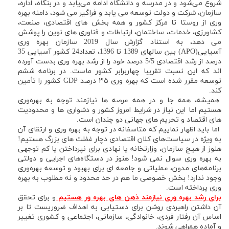
شروع می‌شود و در مدرسه و دانشگاه ادامه می‌یابد و در بنگاه، اداره،
سازمان، شرکت و دولت توسعه می یابد و فراگیر می شود، دامنه بهره
وری از روستا تا مرکز کشور و همه بخش های اقتصادی، صنعت،
کشاورزی، خدمات، ساختمان، ارتباطات و فناوری های نوین را پوشش
می دهد، به استناد گزارش سال 2019 سازمان بهره وری
آسیایی(APO) بین سالهای 1389 تا 1396، تعداد24 کشور آسیایی 35
درصد از رشد اقتصادی 5/5 درصد خود را از رشد بهره وری بدست آورده
اند که این نسبت تقریبا چهاربرابر کشور ماست. در برنامه ششم
توسعه مقرر شده است که بهره وری ۳۵ درصد GDP کشور را تأمین
کند.
همیشه، همه جا و در همه عرصه ها نیازمند توجه به بهره‌وری
هستیم اما این نیاز در شرایط امروز کشور و دشواری ها و محدودیت
های اقتصاد و تحریم های جهانی دو چندان است.
اما باید اظهار نماییم که متاسفانه در توجه به بهره وری و ارتقای آن
به ویژه در سیاست‌های کلان اقتصادی دچار غفلت های بزرگ هستیم!
هنوز از هیچ سازمان، وزارتخانه یا نهادی برای نپرداختن یا کم توجهی
به بهره وری سوال نمی شود! هنوز در دستگاه‌های اجرایی و دولتی
برنامه‌های مدون، عملیاتی و جامعه ای برای بهبود و توسعه بهره‌وری
وجود ندارد! بخش خصوصی ما هم در حد محدود و نه مطلوب به بهره
وری پرداخته است.
برای رشد بهره وری نیازمند ذهن های بهره ور هستیم
و برای تحقق
آن داشتن راهبردی روشن برای دستیابی به اهداف ضروریست تا بر
اساس آن رفتار فردی، خانوادگی، سازمانی، اجتماعی و کشوری تغییر
و آماده همراهی شوند.