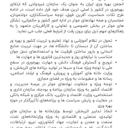
انجمن بهره وری ایران به عنوان یک سازمان غیردولتی که ارتقای
بهره‌وری در کشور را اصلی ترین هدف خود قرار داده است، در ادامه
طرح نکات حساسیت آفرین فوق، توجه سیاستگذاران، دولتمردان،
مجلسیان و همه نهادهای موثر در اداره امور کشور و حکمرانی، تشکل
های موثر در بخش خصوصی و تعاونی و کارآفرینان متعهد را به
راهکارهای مهم ذیل برای برون رفت از شرایط فعلی جلب می نماید:
تحول در نظام آموزشی و نهاد تعلیم و تربیت کشور و بهره ور
ساختن آن از دبستان تا دانشگاه ها، در جهت تربیت منابع
انسانی و بارور ساختن ظرفیت ها و استعدادهای نسل جوان
متناسب با نیازهای روز و جدیدترین فناوری ها و مهارت ها
ترویج و گسترش فرهنگ دانش و مهارت بهره‌وری در سطح
ملی با توجه ویژه صدا و سیما در تولید برنامه های اثربخش، و
وزارت خانه های آموزش و پرورش، فرهنگ و ارشاد اسلامی،
رسانه ها و مطبوعات به ویژه در فضای مجازی
توجه ویژه و متفاوت نهادهای موثر در عرصه مدیریت و
اقتصاد کشور به ویژه سازمان برنامه و بودجه، سازمان اداری و
استخدامی، وزارت اقتصاد و دارایی، بانک مرکزی و شبکه بانکی
در حمایت و پایش سیاست ها و برنامه‌های تأثیرگذار در حوزه
بهره وری
اتخاذ تدابیر اثربخش توسط وزارتخانه ها و سازمان های
تولیدی، صنعتی و اقتصادی به ویژه وزارتخانه‌های نفت،
صنعت و معدن و تجارت، جهاد کشاورزی، نیرو، ارتباطات،
گردشگری، راه و شهرسازی، در جهت ارتقای بهره وری در