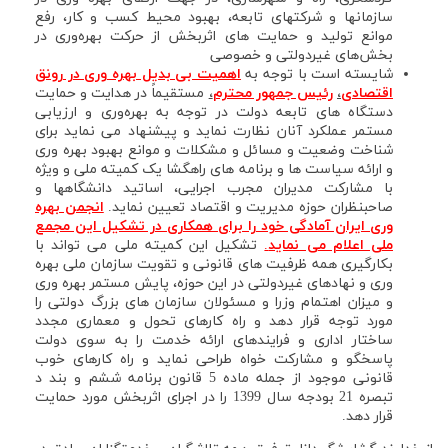
سازمانها و شرکتهای تابعه، بهبود محیط کسب و کار، رفع
موانع تولید و حمایت های اثربخش از حرکت بهره‌وری در
بخش‌های غیردولتی و خصوصی
شایسته است با توجه به
اهمیت بی بدیل بهره وری در رونق
اقتصادی
،
رئیس جمهور محترم
،
مستقیماً در هدایت و حمایت
دستگاه های تابعه دولت در توجه به بهره‌وری و ارزیابی
مستمر عملکرد آنان نظارت نماید و پیشنهاد می نماید برای
شناخت وضعیت و مسائل و مشکلات و موانع بهبود بهره وری
و ارائه سیاست ها و برنامه های راهگشا یک کمیته ملی و ویژه
با مشارکت مدیران مجرب اجرایی، اساتید دانشگاهها و
صاحبنظران حوزه مدیریت و اقتصاد تعیین نماید.
انجمن بهره
وری ایران آمادگی خود را برای همکاری در تشکیل این مجمع
ملی اعلام می نماید
.
تشکیل این کمیته ملی می تواند با
بکارگیری همه ظرفیت های قانونی و تقویت سازمان ملی بهره
وری و نهادهای غیردولتی در این حوزه، پایش مستمر بهره وری
و میزان اهتمام وزرا و مسئولان سازمان های بزرگ دولتی را
مورد توجه قرار دهد و راه کارهای تحول و معماری مجدد
ساختار اداری و فرایندهای ارائه خدمت را به سوی دولت
پاسخگو و مشارکت خواه طراحی نماید و راه کارهای خوب
قانونی موجود از جمله ماده 5 قانون برنامه ششم و بند د
تبصره 21 بودجه سال 1399 را در اجرای اثربخش مورد حمایت
قرار دهد.