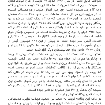
سوخت مایع است. در سال ۱۳۹۲ حدود ۴۶ درصد از زمان نیروگاه‌های
ما سوخت مایع استفاده می‌شد، اما حالا این ۴۶ درصد کاهش یافته
و به ۱۲ درصد رسیده است. چهارمین اتفاق مثبت رزرو عملیاتی است؛
ما در برق‌رسانی در کل ۸۰۰۰ ساعات سال تنها ۲۰۰ ساعت مشکل
قطعی داریم، در این ۲۰۰ ساعت که به آن پیک گفته می‌شود، دو
راهکار وجود دارد: افزایش نیروگاه‌ها که ۷۰۰۰ میلیارد تومان سالانه
هزینه در بر دارد یا اینکه از راهکار ذخیره عملیاتی استفاده کنیم که
تنها ۳۵۰ میلیارد تومان هزینه داشته است. در خصوص راهکار دوم
شاهد اقدامات بسیار مثبتی بوده‌ایم. اتفاق مثبت بعدی که به‌تازگی
افتاده، قبض سبز بوده است. تا پیش از این ۲۲۰ میلیون قبض از
طریق مأمور به درب منازل ارسال می‌کردیم، اما اکنون با تغییر این
روش، ۳۰۰۰ مأمور برای فعالیت‌های دیگر آزاد شده است.
آشتیانی معتقد است که با وجود این اقدامات مثبت، برخی نقص‌ها
و چالش‌ها هم در این حوزه هنوز به جا مانده است. وی گفت: قیمت
برق طی ۴۰ سال گذشته ارزان‌تر شده است و از این طریق به افراد این
سیگنال را داده‌ایم که برق کالایی کم‌ارزش است. این امر موجب شده
که پیک بار مصرف برق طی این سال‌ها ۱۶ برابر شود، در حالی که
جمعیت کشور ۹.۵ برابر شده است. بر همین اساس، ما مجبور بوده‌ایم
که هر ۱۰ سال یک بار تمام زیرساخت‌ها را دو برابر کنیم. حاصل این
بوده که تعداد نیروگاه را ۱۲ برابر و شبکه انتقال را ۹ برابر کنیم که
نتیجه آن بدهکاری ۴۰ هزار میلیارد تومانی بوده است.
قیمت تعیین‌کننده نهایی نیست
در ادامه این برنامه نوبت به سخنرانی سعید مهذب ترابی، مدیرعامل
اتحادیه شرکت‌های خدمات انرژی رسید. وی ابتدا با بیان اینکه حال