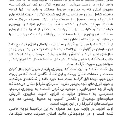
واحد انرژی به دست می‌آید را بهره‌وری انرژی در نظر می‌گیرند. سه
مفهوم اصلی که به بهره‎‌وری مربوط هستند و باید به آنها توجه
داشت، شامل میزان صرفه‌جویی انرژی، شدت انرژی از جهت اینکه برای
تولید یک واحد محصول یا خدمت چقدر انرژی مصرف می‌کنیم که
طبیعتاً هرچقدر کاهش داشته باشد، به معنای افزایش بهره‌وری
خواهد بود و کارایی انرژی می‌شود. هر کدام از اینها به زبان‌های
مختلف به بهره‌وری مرتبط هستند و می‌توانند وضعیت بهره‌وری ما را
در سازمان‌های مختلف نشان دهد.
اولیا در ادامه با مروری بر گزارش سازمان بین‌المللی انرژی توضیح داد:
این سازمان در گزارش سال ۲۰۱۹ خود نشان داد، رشد بهبود بهره‌وری در
سال‌های اخیر در دنیا کاهش یافته و به ۱.۲ درصد رسیده است. اما
جالب است که با همین رشد ۱.۲ درصدی سالانه معادل ۱.۶ میلیارد دلار
صرفه‌جویی صورت گرفته است.
وی گفت: نگاه دنیا این است که بهره‌وری باید از طریق دیجیتال کردن
صنعت و خدمات اتفاق بیفتد و این اتفاقاً نگاهی است که در وزارت
نیرو مورد توجه قرار گرفته است. سه حوزه خانه و شبکه‌های هوشمند
و حوزه انرژی‌های تجدیدپذیر تقریباً استراتژی دنیا را نشان می‌دهد که
باید از چه مسیرهایی با دیجیتالی کردن اقتصاد به بهره‌وری برسیم.
دسترسی به داده‌های مرتبط با انرژی، امنیت سایبری، افزایش
مهارت‌های دیجیتال و کاهش آسیب به محیط زیستی هم جزو
سیاست‌های تأثیرگذار در این زمینه است.
اولیا افزود: در وزارت نیرو هم همواره به این برنامه‎ها توجه خاصی
شده است و در موضوعاتی مانند اصلاح مصرف، بحث شبکه‌ها،