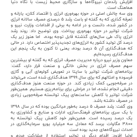
افزایش راندمان نیروگاه‌ها و سازگاری محیط زیست با نگاه دنیا
هماهنگ است.
وی سه چالش اصلی در حوزه بهره‌وری انرژی را اقتصاد کلان، یارانه و
تعرفه گذاری که به گفته او باعث رشد ۵ درصدی مصرف سالانه انرژی
در کشور شده، دانست و در ادامه به برخی از اقدامات وزارت نیرو و
شرکت توانیر در حوزه بهره‌وری پرداخت. وی توضیح داد: روند رشد
انرژی پاک طی سال‌های گذشته قابل توجه بوده، اما هنوز زیر یک
درصد کل تولید کشور به انرژی‌های تجدیدپذیر اختصاص دارد. در حالی
که هدف‌گذاری آن ۵ درصد بوده، یعنی تا کنون به یک پنجم این
هدف‌گذاری رسیده‌ایم.
معاون وزیر نیرو درباره مدیریت مصرف انرژی که به گفته او بیشترین
سهم مصرف انرژی در بخش خانگی و صنعت قرار دارد، گفت:
برنامه‌های شرکت توانیر با ساپتا در تعویض کولرهای آبی و گازی
فرسوده و امثالهم که برای سال ۱۳۹۹ هدف‌گذاری شده است، می‌تواند
در صرفه‌جویی کمک زیادی کند. در حوزه صنعت هنوز هدف‌گذاری
دقیقی انجام نشده، اما در مراحلی برای برنامه‌ریزی هستیم. همین‌طور
شرکت توانیر با کاهش ساعت‌های پیک توانسته‌ صرفه‌جویی زیادی
در مصرف داشته باشد.
وی گفت: رشد مصرف ۵ درصد به‌طور میانگین بوده که در سال ۱۳۹۸
با یک سری برنامه‌های فرهنگ‌سازی، ادارات و صنایع و کشاورزی به
یک درصد رسیده است. همین‌طور خود کاهش پیک توانسته به
۳۸۰۰ مگاوات برسد که معادل سه میلیارد یورو سرمایه‌گذاری در
احداث نیروگاه‌های جدید بوده است.
اولیا افزود: اقدام دیگر در توانیر استفاده از مشارکت مردم و