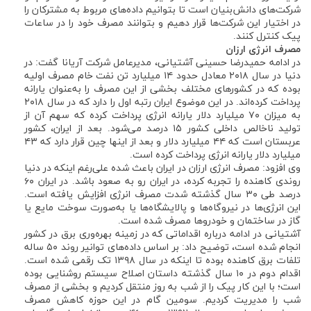
شرکت‌های دانش‌بنیان است تا بتوانیم داده‌های مربوط به مشترکان را
در اختیار این شرکت‌ها قرار دهیم و بتوانند مصرف خود را در ساعات
پیک کنترل کنند.
مصرف انرژی ارزان
در ادامه حمیدرضا حسینی آشتیانی، مدیرعامل شرکت آریانا گفت: در
دنیا در سال ۲۰۱۸ معادل حدود ۱۴ میلیارد تن نفت خام مصرف اولیه
بوده که در کشورهای مختلف بخشی از این مصرف را به‌عنوان یارانه
پرداخت کرده‌اند. در این موضوع ایران رتبه اول را دارد که در سال ۲۰۱۸
به میزان ۷۰ میلیارد دلار یارانه انرژی پرداخت کرده که سهم آن از
تولید ناخالص داخلی کشور ۱۵ درصد می‌شود. بعد از ایران، کشور
عربستان است که ۴۴ میلیارد دلار و بعد از اینها چین قرار دارد که ۴۳
میلیارد دلار یارانه انرژی پرداخت کرده است.
وی افزود: مصرف انرژی ارزان در ایران باعث شده علی‌رغم اینکه در دنیا
روندی کاهنده را تجربه کرده، در ایران رو به صعود باشد. در ایران ۶۰
درصد طی ۳۰ سال گذشته شدت مصرف انرژی افزایش یافته است.
این انرژی‌ها در نیروگاه‌ها و پالایشگاه‌ها یا به‌صورت سوخت مایع یا
گاز در ساختمان و خودروها مصرف شده است.
آشتیانی در ادامه درباره اقداماتی که در زمینه بهره‌وری برق در کشور
انجام شده است، توضیح داد: بر اساس داده‌های توانیر روند ۵۰ ساله
تلفات برق کاهنده بوده تا اینکه در سال ۱۳۹۸ تک رقمی شده است.
اقدام دوم در ۱۰ سال گذشته داستان اصلاح سیستم روشنایی بوده
است؛ با این کار پیک را از شب به روز منتقل کردیم و بخشی از مصرف
شب را مدیریت کردیم. سومین گام در این حوزه کاهش مصرف