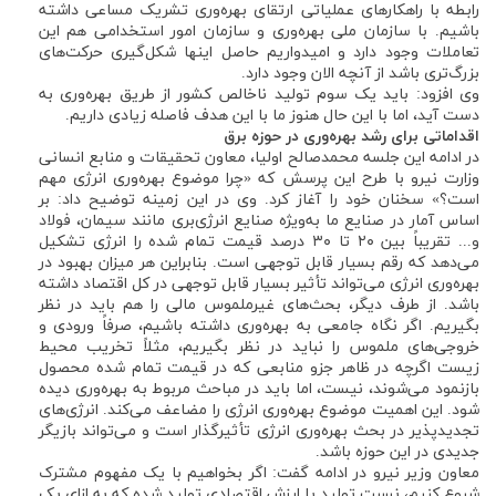
رابطه با راهکارهای عملیاتی ارتقای بهره‌وری تشریک مساعی داشته
باشیم. با سازمان ملی بهره‌وری و سازمان امور استخدامی هم این
تعاملات وجود دارد و امیدواریم حاصل اینها شکل‌گیری حرکت‌های
بزرگ‌تری باشد از آنچه الان وجود دارد.
وی افزود: باید یک سوم تولید ناخالص کشور از طریق بهره‌وری به
دست آید، اما با این حال هنوز ما با این هدف فاصله زیادی داریم.
اقداماتی برای رشد بهره‌وری در حوزه برق
در ادامه این جلسه محمدصالح اولیا، معاون تحقیقات و منابع انسانی
وزارت نیرو با طرح این پرسش که «چرا موضوع بهره‌وری انرژی مهم
است؟» سخنان خود را آغاز کرد. وی در این زمینه توضیح داد: بر
اساس آمار در صنایع ما به‌ویژه صنایع انرژی‌بری مانند سیمان، فولاد
و... تقریباً بین ۲۰ تا ۳۰ درصد قیمت تمام شده را انرژی تشکیل
می‌دهد که رقم بسیار قابل توجهی است. بنابراین هر میزان بهبود در
بهره‌وری انرژی می‌تواند تأثیر بسیار قابل توجهی در کل اقتصاد داشته
باشد. از طرف دیگر، بحث‌های غیرملموس مالی را هم باید در نظر
بگیریم. اگر نگاه جامعی به بهره‌وری داشته باشیم، صرفاً ورودی و
خروجی‌های ملموس را نباید در نظر بگیریم، مثلاً تخریب محیط
زیست اگرچه در ظاهر جزو منابعی که در قیمت تمام شده محصول
بازنمود می‌شوند، نیست، اما باید در مباحث مربوط به بهره‌وری دیده
شود. این اهمیت موضوع بهره‌وری انرژی را مضاعف می‌کند. انرژی‌های
تجدیدپذیر در بحث بهره‌وری انرژی تأثیرگذار است و می‌تواند بازیگر
جدیدی در این حوزه باشد.
معاون وزیر نیرو در ادامه گفت: اگر بخواهیم با یک مفهوم مشترک
شروع کنیم، نسبت تولید یا ارزش اقتصادی تولید شده که به ازای یک