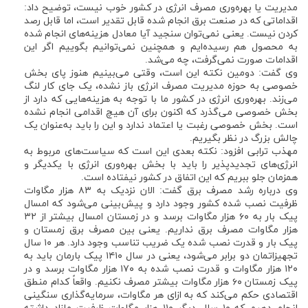
مدیریت یا بهره‌وری مصرف انرژی در کشور خوب نیست، توضیح داد:
اقداماتی که در صنعت برق انجام شده قابل تقدیر است، اما قابل رصد
کردن نیست. یعنی نمی‌توان سنجید آیا معادل هزینه‌های انجام شده
به محصول هم رسیده‌ایم و همچنین نمی‌توانیم بگوییم اگر این
اقدامات صورت نمی‌گرفت، چه می‌شد.
وی گفت: دومین نکته این است، وقتی می‌بینیم هنوز پای بخش
خصوصی به حوزه مدیریت مصرف انرژی باز نشده، یک جای کار لنگ
می‌زند. بهره‌وری انرژی در کشور ما با توجه به هزینه‌هایی که دارد از
بخش خصوصی می‌گذرد که اکنون برای آن هیچ اقدامی انجام نشده
است. بخش خصوصی رغبت یا اعتماد ندارد و این را باید به‌عنوان یک
چالش بزرگ در نظر بگیریم.
مهذب ترابی افزود: نکته بعدی این است که سیاست‌های مربوط به
انرژی‌های تجدیدپذیر را باید با بخش بهره‌وری انرژی با یکدیگر و
همزمان جلو ببریم که این اتفاق در کشور نیفتاده است.
وی درباره رشد مصرف برق گفت: الان نزدیک به ۸۳ هزار مگاوات
ظرفیت نصب شده کشور وجود دارد و پیش‌بینی می‌شود که امسال
پیک بار به ۶۰ هزار مگاوات برسد و در زمستان امسال بیشتر از ۳۲
هزار مگاوات مصرف برق نداریم. یعنی بین مصرف برق زمستان و
پیک بار و قدرت نصب شده یک ضریب تناسب وجود دارد. هر ۱۰ سال
تجهیزاتمان دو برابر می‌شود، یعنی در سال ۱۴۱۰ پیک بارمان باید به
۱۲۰ هزار مگاوات و قدرت نصب شده به ۱۷۰ هزار مگاوات برسد و در
پیک زمستان ۶۰ هزار مگاوات بیشتر مصرف نکنیم. واقعاً کدام منطق
اقتصادی حکم می‌کند که به ازای هر مگاوات، سرمایه‌گذاری سنگینی