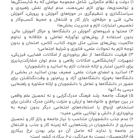
۱) دولت و نظام حکمرانی: شامل مجموعه عواملی که به شایستگی‌ها
و توانمندی‌ها، بهای لازم نمی‌دهند، عدم ایفای نقش راهبردی و
سیاستگذاری و تنظیم‌گری در حوزه‌های آموزش و پرورش، آموزش
عالی، فنی و حرفه‌ای، بازار کار و اشتغال و محیط کسب‌وکار و
تخصیص اعتبارات لازم و مدیریت بخش‌ها؛
۲) محتوا و شیوه‌های آموزش در دانشگاه‌ها و مراکز آموزش عالی:
بدون استفاده از روش‌های نوآورانه تعاملی و خلاقانه و تداوم
حاکمیت روش‌های سنتی مثل جزوه، کتاب، کلاس، امتحان و بدون
توجه لازم به تحولات علمی، فناوری و شرایط اجتماعی؛
۳) ظرفیت دانشگاه‌ها: از نظر برخورداری از امکانات فضایی، فیزیکی،
تجهیزات آزمایشگاهی، امکانات رفاهی و عدم توان مشارکت‌پذیری
برای تامین اعتبار و ارائه خدمات لازم به اساتید و دانشجویان؛
۴) اساتید و اعضای هیات علمی: ضعیف بودن اساتید در بخشی از
دانشگاه‌ها به‌ویژه دانشگاه‌های آزاد و پیام‌نور و وقت‌نگذاشتن برای
حضور در دانشگاه‌ها و تعامل با دانشجویان و ارائه مشاوره و راهنمایی
درسی به آنها؛
۵) فرهنگ جامعه: رشد فرهنگ مدرک‌گرایی و نه تحصیل علم واقعی
در بین جوامع و خانواده‌ها و ارزش و منزلت یافتن مدرک داشتن برای
استخدام، ازدواج یا استفاده‌های اجتماعی دیگر بدون توجه به
برخورداری از دانش و توانایی علمی مفید؛
۶) عدم جذب دانشجویان متناسب با نیاز جامعه و بازار کار و تحصیل
بسیاری از دانشجویان در رشته‌هایی که زمینه کار و جذب و اشتغال
در جامعه را ندارند که حاصل آن دو برابر بودن نرخ بیکاری
فارغ‌التحصیلان نسبت به میانگین نرخ بیکاری کشور است؛