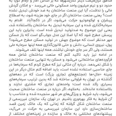
مناطق گران‌قیمت دیگر کلان‌شهرها که بر اساس آمار و ارقام گویا به
حدود دو و نیم میلیون واحد مسکونی خالی می‌رسد - و امکان گردش
مالی را نداشت، آیا این صنعت ساختمان به ضد خودش تبدیل نشده
است؟ یعنی صنعت ساختمان اگر در جای خود هزینه شود، به اصطلاح
پیشران و لوکوموتیو حرکت می‌شود، اگر در ناکجاآباد اقدام به
سرمایه‌گذاری شده و این سرمایه تبدیل به ساختمان بلااستفاده شد،
یعنی این موضوع به ضدتولید تبدیل شده است. بنابراین باید این
پرسش مطرح شود که آیا اصلا این مدل جواب‌گو است که باز مسکن
مهر مدنظر است که موضوع جهش در تولید مسکن مطرح می‌شود؟
پول، نیروی انسانی، دانش و حتی قانون‌گذاری همه اینها سرمایه ملی
هستند، ولی اگر سر جای خودش نباشند، همه اینها تلف می‌شوند.
در ادامه نیز باید تاکید کنم که صنعت ساختمان شامل همه
فرآورده‌های ساختمانی می‌شود و مسکن به تنهایی صنعت ساختمان
را شکل نمی‌دهد. درباره آن مثالی نیز که مطرح کردم که سرمایه‌ها در
جای مناسبی استفاده نشده است، باید اضافه کنم مثال دیگر در این
زمینه «مال‌»ها (مجتمع‌های تجاری بزرگ) است که در دهه‌های
گذشته در تهران به فراوانی ساخته شد که بدین ترتیب سرمایه‌های
بسیاری راکد شده است؛ واحدهای تجاری که مشتری ندارند و
بلااستفاده مانده‌اند. به‌علاوه، اگر درباره در صنعت ساختمان صحبت
می‌شود، باید شرایط و ویژگی‌های هر شهر سنجیده شده و متناسب با
آن شرایط به فکر بهره‌وری باشیم. در تهران یک سازمان غیررسمی از
صنعت ساختمان شکل گرفته که زمانی که یک مالک زمین قصد
ساختمان‌سازی دارد این سازمان غیررسمی به حرکت در می‌آید،
پیشنهادهای مختلفی به مالک و سازنده در زمینه‌های مختلف از