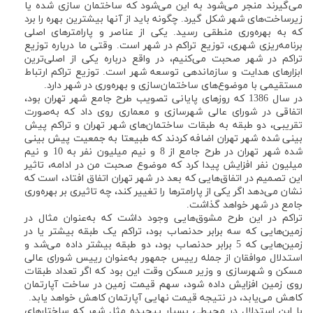
می‌گیرند منجر می‌شود به این می‌شود که ساختمان سازی شده یا
زیرساخت‌های شهر شکل گیرد. چگونه باید از آنها بیشترین بهره را برد
که به بهره‌وری منطقی رسید. یکی از عناصر و پارامترهای اصلی
برنامه‌ریزی شهری، توزیع تراکم در شهر است. وقتی ما درباره توزیع
تراکم در شهر صحبت می‌کنیم، در واقع درباره یکی از اصلی‌ترین
ابزارهای هدایت و سازماندهی توسعه شهر است. توزیع تراکم ارتباط
مستقیمی با موضوع‌های ساختمان‌سازی و بهره‌وری در شهر دارد.
در سال 1386 که روزهای پایانی تصویب طرح جامع شهر تهران بود،
اتفاقی در شورای عالی شهرسازی و معماری روی داد که به‌صورت
تقریبی، دو طبقه به طبقات ساختمان‌های شهر تهران و تراکم پیش
بینی شده شهر تهران اضافه کردند که طبیعتا به جمعیت پیش بینی
شده شهر تهران در طرح جامع از 8 و نیم میلیون نفر به 10 و نیم
میلیون نفر افزایش پیدا کرد که موضوع صحبت من در ادامه، تاثیر
این تصمیم در اتفاق‌هایی که بعد در شهر تهران اتفاق افتاد، است که
نشان می‌دهد اگر یکی از پارامترها را تغییر کند، چه تاثیری بر بهره‌وری
جامع در شهر خواهد گذاشت.
تراکم در این طرح مشوق‌هایی وجود داشت که به‌عنوان مثال در
زمین‌هایی که سه برابر حدنصاب بود، تراکم یک طبقه بیشتر یا در
زمین‌هایی که 5 برابر حدنصاب بود، دو طبقه بیشتر داده می‌شد و
استدلال موافقان از جمله رییس جمهور به‌عنوان رییس شورای عالی
مسکن و شهرسازی و وزیر مسکن وقت این بود که اگر تعداد طبقات
روی زمین افزایش داده شود، سهم قیمت زمین در ساخت آپارتمان
کاهش می‌یابد، در نتیجه قیمت نهایی آپارتمان کاهش خواهد یابد.
با این استدلال در محیطی بسیار پیچیده مثل شهر که ساختارهای