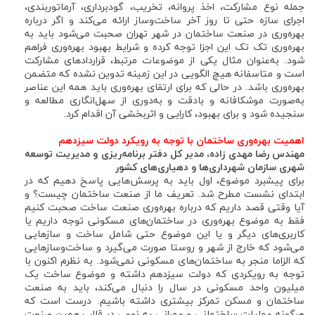
جمله نوع مشارکت، اخذ پروانه، تخریب، گودبرداری، آرماتوربندی،
اجرای سازه حتی تا روز آخر ساخت‌وساز ارائه می‌کند و اگر درباره
بهره‌وری در صنعت ساختمان در شهر تهران صحبت می‌شود باید به
بهره‌وری تک تک این اجزا توجه کرده و شرایط بهبود بهره‌وری فراهم
شود. به‌عنوان مثال یکی از موضوعات مرتبط، قراردادهای مشارکت
است و متاسفانه هیچ الگویی در این زمینه تدوین نشده که متضمن
بهره‌وری باشد. در حالی که برای ارتقای بهره‌وری باید همه این عناصر
به‌صورت موشکافانه و بادقت و به‌دوری از سهل‌انگاری مطالعه و
سنجیده شود و برای بهبود، کارایی و اثربخشی آن اقدام کرد.
اهمیت بهره‌وری ساختمان با توجه به رویکرد دولت سیزدهم
مهندس رضا مهدی زاده، مدیر كل دفتر برنامه‌ریزی و مدیریت توسعه
شهری سازمان شهرداری‌ها و دهیاری‌های كشور
برای پیشبرد موضوع، اول باید به پرسش‌هایی پاسخ دهیم که در
ابتدای نشست مطرح شد. تعریف ما از صنعت ساختمان چیست؟ و
آیا وقتی قصد داریم که درباره بهره‌وری صنعت ساخت صحبت کنیم
فقط به موضوع بهره‌وری در ساختمان‌های مسکونی توجه داریم یا
کاربری‌های دیگر و یا این موضوع حتی شامل ساخت و سازهایی
می‌شود که خارج از شهر و روستا صورت می‌گیرد و ساخت‌وسازهایی
که الزاما منجر به ساختمان‌های مسکونی نمی‌شود. به نظرم اکنون با
توجه به رویکردی که دولت سیزدهم داشته و موضوع ساخت یک
میلیون واحد مسکونی در سال را دنبال می‌کند، باید به صنعت
ساختمان و مسکن تمرکز بیشتری داشته باشیم. درست است که
هرگونه عملیات ساختمانی و عمرانی به نوعی در قالب همین صنعت