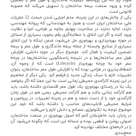
شود، چرا که این پروانه‌ها کیفیت، ماندگاری و طول عمر را تضمین
کرده و ورود صنعت بیمه ساختمان را تسهیل می‌کند که مصوبه
قانونی است.
یکی از چالش‌های در این زمینه، عدم اجرایی شدن مبحث 22 مقررات
ملي ساختمان ايران است و هنوز به مهندسانی که پروانه مهندسی
دارند، اجازه ندارند در صلاحیت چهارم علاوه بر طراحی، اجرا و نظارت
ورود کنند و اگر این اتفاق با مطالبه‌گری رقم بخورد، بسیاری از مسائل
در حوزه بهره‌برداری و بهره‌وری حل می‌شود، ضمن اینکه با این اتفاق
بسیاری از صنایع وابسته از جمله بیمه ماندگاری و طول عمر و بیمه
تضمین کیفیت را فعال کند. موضوع دیگر در حوزه دانشی، افزایش
طول عمر ساختمان‌ها و در نتیجه پاسخگویی ساختمان‌ها در چرخه
عمر خود به چرخه بهره‌بردار (Lifecycle) است که از وجوه آن،
انعطاف‌پذیری در طراحی بوده که با افزایش طول عمر ساختمان، بتوان
تغییرات لازم با سبک زندگی جدید را فراهم کرد. یکی دیگر از مفاهیم
در این زمینه کارآمدی محیطی زمانی است به این معنا که اگر بخواهد
یک بنا در راستای بهره‌وری یک طول عمر اقتصادی داشته باشد، باید
هم کارآمد زمانی باشد و هم کارآمد محیطی یعنی هم در طول زمان
کارآمدی خود را از دست ندهد و هم در زمینه تغییرات در پیرامون و
شرایط محیطی قابلیت‌های مناسب را داشته باشد که خود این
موضوع توجه به تکنولوژی، مصالح و دانش لازم را می‌طلبد.
در پایان باید خاطرنشان کنم که اصول بهره‌وری در صنعت ساختمان،
اصولی روشن و قطعی بوده و مساله این است که چگونه می‌شود آن
را در لایه‌های مختلف نهادینه کرد.
جمع‌بندی