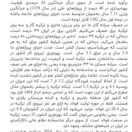
برآورد شده است. از سوی دیگر میانگین 43 درصدی ظرفیت
بهره‌برداری در 48 درصد از پروژه‌های ملی (در سال 1378) و میانگین
وزنی 7.11 سال به‌عنوان متوسط مدت اجرای پروژه‌های خاتمه یافته
در نیمه اول سال 1382 قابل توجه است.
در مصرف سرانه گاز، ما دو برابر برزیل، مالزی و ترکیه گاز و سه برابر
ترکیه برق مصرف می‌کنیم. کارایی برق در ایران ۳۹ درصد است،
درحالی که در ترکیه ۴۹ درصد. تاخیر در پروژه‌های زیرساختی ۶۰ درصد
به‌شمار می‌آید، درحالی که در همین شرایط کشور عراق که به هر
ترتیب که می‌شناسیم، بسیار کمتر است. مدت اجرای پروژه‌های ما
5.4 سال و در عراق 3.3 سال است. بهره‌وری نیروی کار کشور در
صنعت ساختمان، نصف ترکیه است و کیفیت زیر ساخت‌ها پایین‌تر
است. سرانه مسکن ما ۳۴ مترمربع بوده یعنی به اجزای هر نفر، نصف
کشور ایتالیاست و متاسفانه به دلیلی که درآمد سرانه هم افزایش
پیدا نکرده است، تقاضا برای متراژهای کمتر هم در کشور تشدید شده
است. از لحاظ کیفیت فرودگاه ایران 3.2 از 7 است که این میزان در
روسیه 4.1 و در ترکیه 5.3 است. اینکه ترکیه را بیشتر به‌عنوان مثال
مطرح می‌کنم از این جهت است که بر اساس چشم انداز 1404 قرار بود
که کشور اول منطقه باشیم و ترکیه و البته عربستان رقبای ما
هستند. فقط در حوزه تولید فولاد به ازای هر نفر نیروی کار ترکیه در
سال 28.4 تن فولاد تولید می‌شود که این میزان در کشورمان 6.8 تن
است. یعنی به‌نوعی می‌توان گفت که بهره‌وری کشور، 25 درصد ترکیه
در صنعت فولاد است. از سوی دیگر متاسفانه نظام مالی ناکارآمدی
در ایران در جنبه‌های مختلف وجود دارد.
در موضوع محیط زیست، ایران تا سال 2014 میلادی هشتمین