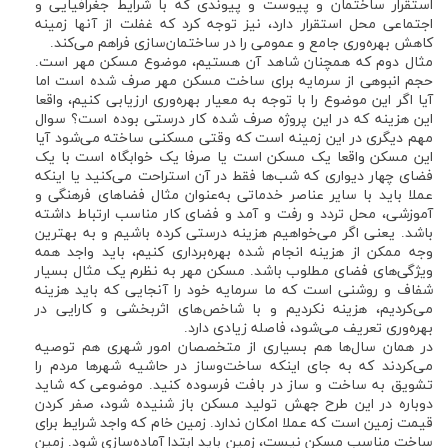
استقرار ساختمان و پیوست و پیوندی که با شرایط جغرافیایی و
اجتماعی محل استقرار دارد، نیز توجه کرد که غفلت از آنها زمینه
کاهش بهره‌وری جامع و عمومی را در ساختمان‌سازی فراهم می‌کند.
مثال دوم که همچنان شاهد آن هستیم، موضوع مسکن مهر است.
حجم انبوهی از سرمایه برای ساخت مسکن مهر صرف شده است اما
آیا اگر این موضوع را با توجه به معیار بهره‌وری ارزیابی کنیم، واقعا
این هزینه که در این پروژه صرف شده کار درستی بوده است؟ سوال
مهم دیگری در این زمینه است که وقتی مسکنی ساخته می‌شود آیا
این مسکن واقعا یک مسکن است یا صرفا یک خوابگاه است با یک
فضای چهار دیواری که شب‌ها فقط در آن استراحت می‌کنید یا اینکه
عملا باید با سایر عناصر خدماتی به‌عنوان مثال فضاهای فرهنگی و
آموزشی، محل تردد و رفت و آمد و فضای کار مناسب ارتباط داشته
باشد. یعنی اگر می‌خواهیم هزینه‌ درستی کرده باشیم و به بهترین
وجه ممکن از هزینه انجام شده بهره‌برداری کنیم، باید واجد همه
ویژگی‌های فضای مطلوب باشد. مسکن مهر به نظرم یک مثال بسیار
شفاف و روشنی است که ما سرمایه خود را آنجایی که باید هزینه
می‌کردیم، هزینه نکردیم و با شاخص‌های اثربخشی و کارایی در
بهره‌‌وری تعریف می‌شود، فاصله زیادی دارد.
در همان سال‌ها هم بسیاری از متخصصان امور شهری هم توصیه
می‌کردند که به جای اینکه ساخت‌و‌ساز در حاشیه شهرها مردم را
تشویق به ساخت و ساز در بافت فرسوده کنید. موضوعی که شاید
دوباره در این طرح جهش تولید مسکن باز شنیده شود، صفر کردن
قیمت زمین است که عملا امکان ندارد. زمین خام که واجد شرایط برای
ساخت مناسب مسکن نیست، زمین باید ابتدا آماده‌سازی شود. زمین