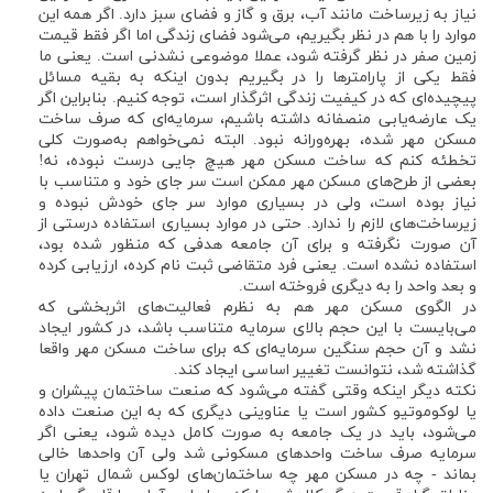
نیاز به زیرساخت مانند آب، برق و گاز و فضای سبز دارد. اگر همه این
موارد را با هم در نظر بگیریم، می‌شود فضای زندگی اما اگر فقط قیمت
زمین صفر در نظر گرفته شود، عملا موضوعی نشدنی است. یعنی ما
فقط یکی از پارامترها را در بگیریم بدون اینکه به بقیه مسائل
پیچیده‌ای که در کیفیت زندگی اثرگذار است، توجه کنیم. بنابراین اگر
یک عارضه‌یابی منصفانه داشته باشیم، سرمایه‌ای که صرف ساخت
مسکن مهر شده، بهره‌ورانه نبود. البته نمی‌خواهم به‌صورت کلی
تخطئه کنم که ساخت مسکن مهر هیچ جایی درست نبوده، نه!
بعضی از طرح‌های مسکن مهر ممکن است سر جای خود و متناسب با
نیاز بوده است، ولی در بسیاری موارد سر جای خودش نبوده و
زیرساخت‌های لازم را ندارد. حتی در موارد بسیاری استفاده درستی از
آن صورت نگرفته و برای آن جامعه هدفی که منظور شده بود،
استفاده نشده است. یعنی فرد متقاضی ثبت نام کرده، ارزیابی کرده
و بعد واحد را به دیگری فروخته است.
در الگوی مسکن مهر هم به نظرم فعالیت‌های اثربخشی که
می‌بایست با این حجم بالای سرمایه متناسب باشد، در کشور ایجاد
نشد و آن حجم سنگین سرمایه‌ای که برای ساخت مسکن مهر واقعا
گذاشته شد، نتوانست تغییر اساسی ایجاد کند.
نکته دیگر اینکه وقتی گفته می‌شود که صنعت ساختمان پیشران و
یا لوکوموتیو کشور است یا عناوینی دیگری که به این صنعت داده
می‌شود، باید در یک جامعه به صورت کامل دیده شود، یعنی اگر
سرمایه صرف ساخت واحدهای مسکونی شد ولی آن واحدها خالی
بماند - چه در مسکن مهر چه ساختمان‌های لوکس شمال تهران یا