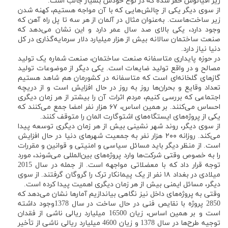
زیر اقیانوس حفر شده که در نوع خودش بسیار جالب است.
از سوی دیگر یکی از چالش‌هایی که با آن مواجه هستیم، کهنه شدن
زیر ساخت‌هاست. به‌عنوان مثال در آلمان از هر سه تا پل راه آهن که
وجود دارد، یکی بالای صد سال عمر دارد و این نشان می‌دهد که
صنعت ساختمان سالانه بیش از هزار میلیارد دلار سرمایه‌گذاری در کل
دنیا نیاز دارد.
در حوزه پایداری متاسفانه صنعت ساختمان، صنعت شماره یک تولید
مصالح و در واقع تولید ضایعات است. یکی دیگر از موضوعات تولید
گازهای گلخانه‌ای است که متاسفانه در کشورمان هم شاهد هستیم
تعداد وقایع و بحران‌ها روز به روز در حال افزایش است و از دریچه
اجتماعی که بررسی کنیم، مردم اثرات آن را بیشتر از هر زمان دیگری
احساس می‌کنند. بر همین اساس، ۶۷ هزار نفر امضا جمع می‌کنند که
یکی از پروژه‌های ایستگاه‌های اشتوگارت المان را متوقف کنند.
از سوی دیگر، روند شهر نشینی بیش از هر زمان دیگری توسعه پیدا
می‌کند. روزانه ۲۰۰ هزار نفر به جمعیت شهرهای دنیا در حال افزایش
است. از منظر دیگر باید مسائل سیاسی و امنیتی و قوانین و مقررات
را به خصوص وقتی شرکت‌ها وارد پروژه‌های بین‌المللی می‌شوند، مورد
توجه قرار داد که با معضلاتی مواجهه است. از جمله در سال 2015
میلادی در بغداد ۱۸ نفر از یک پیمانکار ترک را گروگان گرفتند. از سوی
دیگر، مسائل ایمنی بیش از هر زمان دیگری اهمیت پیدا کرده است.
وقتی به پروژه‌های داخل نیز نگاهی بیاندازیم آمارها نشان می‌دهد که
2850 پروژه با نقایص فنی در حال ساخت در سال 1378وجود داشته
است و بر همین اساس، زیان 16500 میلیارد ریالی ناشی از فقدان
توجیه طرح‌ها در سال 1378 و زیان 4600 میلیارد ریالی ناشی از تأخیر