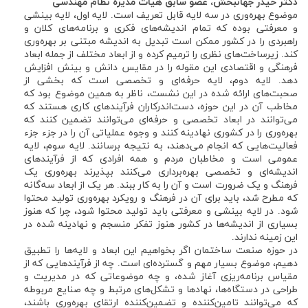
دکتر حیدر جهانبخش، عضو سابق هیات مدیره نظام مهندسی
موضوع بهره‌وری در سه لایه قابل تعریف است. لایه اول، لایه بینشی
و معرفتی بوده که تمام اندیشه‌های فکری و برنامه‌های کلان و
راهبردی را در کشور ممکن است تبدیل به اندیشه مبتنی بر بهره‌وری
کند. زیرساخت‌های نظری را ترمیم کرده و از ابعاد مختلف از جمله ابعاد
فرهنگی و اقتصادی این مقوله را در مقایس دانش و بینش افزایش
دهد. لایه دوم، لایه حرفه‌ای و تخصصی است که بخشی از
صحبت‌های ارائه شده در این نشست، ناظر به همین موضوع بود که
مخاطب آن در این حوزه، دست‌اندرکاران فرآیندهای کاری هستند که
می‌توانند در ابعاد تخصصی و حرفه‌ای می‌توانند تضمین کنند که
بهره‌وری را در کشوری نهادینه کنند و وجوه عملیاتی آن را در جزء جزء
فعالیت‌هایی که انجام می‌دهند، به نتیجه برسانند. لایه سوم، لایه
عمومی است و مخاطبان مردم و همه افرادی که از فرآیندهای
اندیشه‌ای و تخصصی بهره‌برداری می‌کنند بپذیرند بهره‌وری یک
فرهنگ و یک ضرورت است و آن را به کار ببند. هر یک از ابعاد سه‌گانه
که مطرح شد، باید برای آن در فرهنگ و رویکرد بهره‌وری تولید محتوا
شود. در لایه بینشی و معرفتی باید تولید محتوا شود، چرا که هنوز
بسیاری از اندیشه‌ها در کشور هنوز تفکر منسجم و نهادینه شده در
این زمینه ندارند.
در حوزه صنعت ساختمان اگر بخواهیم این ابعاد و لایه‌ها را تطبیق
دهیم، موضوع بسیار مهم و گسترده‌ای است. چه از فرآیندهایی که از
مقیاس برنامه‌ریزی آغاز شده، و چه موضوعاتی که در مدیریت و
طراحی در دستگاه‌ها، نهادها و تشکل‌های مرتبط و چه صنایع مربوطه
که می‌توانند تامین‌کننده و تضمین‌کننده ارتقای بهره‌وری باشند،