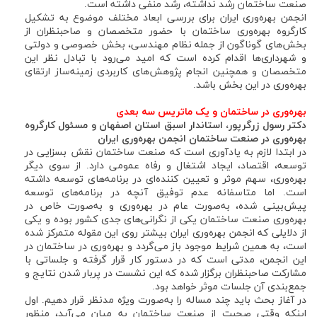
صنعت ساختمان رشد نداشته، رشد منفی داشته است.
انجمن بهره‌وری ایران برای بررسی ابعاد مختلف موضوع به تشکیل
کارگروه بهره‌وری ساختمان با حضور متخصصان و صاحبنظران از
بخش‌های گوناگون از جمله نظام مهندسی، بخش خصوصی و دولتی
و شهرداری‌ها اقدام کرده است که امید می‌رود با تبادل نظر این
متخصصان و همچنین انجام ‌پژوهش‌های کاربردی زمینه‌ساز ارتقای
بهره‌وری در این بخش باشد.
بهره‌وری در ساختمان و یک ماتریس سه بعدی
دکتر رسول زرگرپور، استاندار اسبق استان اصفهان و مسئول کارگروه
بهره‌وری در صنعت ساختمان انجمن بهره‌وری ایران
در ابتدا لازم به یادآوری است که صنعت ساختمان نقش بسزایی در
توسعه، اقتصاد، ایجاد اشتغال و رفاه عمومی دارد. از سوی دیگر
بهره‌وری، سهم موثر و تعیین کننده‌ای در برنامه‌های توسعه داشته
است. اما متاسفانه عدم توفیق آنچه در برنامه‌های توسعه
پیش‌بینی شده، به‌صورت عام در بهره‌وری و به‌صورت خاص در
بهره‌وری صنعت ساختمان یکی از نگرانی‌های جدی کشور بوده و یکی
از دلایلی که انجمن بهره‌وری ایران بیشتر روی این مقوله متمرکز شده
است، به همین شرایط موجود باز می‌گردد و بهره‌وری در ساختمان در
این انجمن، مدتی است که در دستور کار قرار گرفته و جلساتی با
مشارکت صاحبنظران برگزار شده که این نشست در پربار شدن نتایج و
جمع‌بندی آن جلسات موثر خواهد بود.
در آغاز بحث باید چند مساله را به‌صورت ویژه مدنظر قرار دهیم. اول
اینکه وقتی صحبت از صنعت ساختمان به میان می‌آید، منظور