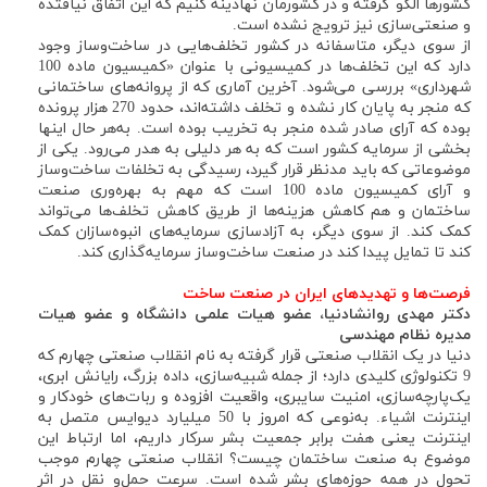
کشورها الگو گرفته و در کشورمان نهادینه کنیم که این اتفاق نیافتده
و صنعتی‌سازی نیز ترویج نشده است.
از سوی دیگر، متاسفانه در کشور تخلف‌هایی در ساخت‌وساز وجود
دارد که این تخلف‌ها در کمیسیونی با عنوان «کمیسیون ماده 100
شهرداری» بررسی می‌شود. آخرین آماری که از پروانه‌های ساختمانی
که منجر به پایان کار نشده و تخلف داشته‌اند، حدود 270 هزار پرونده
بوده که آرای صادر شده منجر به تخریب بوده است. به‌هر حال اینها
بخشی از سرمایه کشور است که به هر دلیلی به هدر می‌رود. یکی از
موضوعاتی که باید مدنظر قرار گیرد، رسیدگی به تخلفات ساخت‌وساز
و آرای کمیسیون ماده 100 است که مهم به بهره‌وری صنعت
ساختمان و هم کاهش هزینه‌ها از طریق کاهش تخلف‌ها می‌تواند
کمک کند. از سوی دیگر، به آزادسازی سرمایه‌های انبوه‌سازان کمک
کند تا تمایل پیدا کند در صنعت ساخت‌وساز سرمایه‌گذاری کند.
فرصت‌ها و تهدیدهای ایران در صنعت ساخت
دکتر مهدی روانشادنیا، عضو هیات علمی دانشگاه و عضو هیات
مدیره نظام مهندسی
دنیا در یک انقلاب صنعتی قرار گرفته به نام انقلاب صنعتی چهارم که
9 تکنولوژی کلیدی دارد؛ از جمله شبیه‌سازی، داده بزرگ، رایانش ابری،
یک‌پارچه‌سازی، امنیت سایبری، واقعیت افزوده و ربات‌های خودکار و
اینترنت اشیاء. به‌نوعی که امروز با 50 میلیارد دیوایس متصل به
اینترنت یعنی هفت برابر جمعیت بشر سرکار داریم، اما ارتباط این
موضوع به صنعت ساختمان چیست؟ انقلاب صنعتی چهارم موجب
تحول در همه حوزه‌های بشر شده است. سرعت حمل‌و نقل در اثر