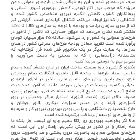
صرف هزینه‌های شده و این به طولانی شدن طرح‌های عمرانی دامن
می‌زده که موجب بروز آثار تورمی، کاهش بهره‌وری نیروی انسانی و
پیمانکاران کشور، کاهش انگیزه‌ نیروی متخصص کشور شده و
اشتغالی را که نیز ایجاد می‌کند، اشتغال ناپایداری است. گزارشی نیز
که از سوی سازمان برنامه و بودجه با توجه به سال‌های 1389 تا 1392
منتشر شده نشان می‌دهد که میزان خسارتی که ناشی از تاخیر در
طرح‌های عمرانی به کشور وارد می‌شود، سالانه ۲۵ هزار میلیارد تومان
برآورد شده است تقریبا معادل بودجه طرح‌های عمرانی کشور در همان
سال‌ها. به عبارت دیگر در یک مکانیزم قفل شده قرار گرفته‌ایم که
متاسفانه درآمدهایی را که به سختی به دست می‌آوریم را
نمی‌توانیم به درستی هزینه کنیم.
مکنزی گزارشی درباره صنعت ساخت ایران در ایران منتشر کرده و عدم
تناسب تعداد طرح‌ها و بودجه قابل تامین، اشکالات نظام پیدایش
طرح، تنوع پایین روش های تامین مالی، تاخیر در اجرای طرح‌های
عمرانی، کمبود زیرساخت در برخی حوزه‌ها مانند راه آهن، محدودیت
منابع آب و مدیریت منابع آب، تعدد نظامات فنی، بهره‌وری پایین،
مصرف بالای انرژی (شدت انرژی)، استقرار مراکز جمعیتی بر روی
گسل‌های زلزله و در مسیر سیل‌ها، بیکاری بالای جوانان و
فارغ‌التحصیلان دانشگاهی و پایین بودن بهر‌ه‌وری نیروی کار و سرمایه
از چالش‌های توسعه زیرساخت برشمرده شده است.
حالا اگر بخواهیم بهره‌وری رو ارتقا دهیم چاره ای نیست جز اینکه ما
سه راهکار را در کشور در پیش بگیریم. راهکار اول این است که
طرح‌های عمرانی هم باید به‌صورت درون بخشی و هم به‌صورت درون
بخشی اولویت‌بندی شوند. راهکار دوم این است که تنوع روش‌های