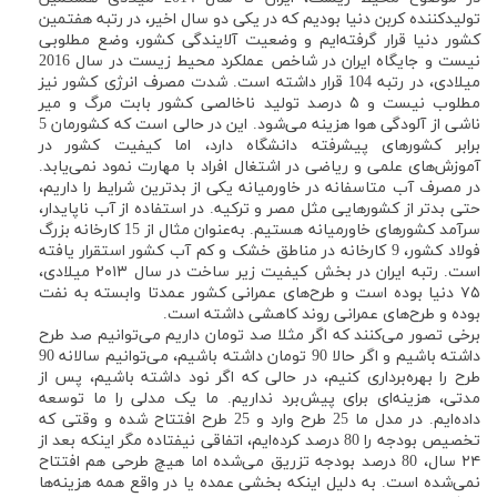
تولیدکننده کربن دنیا بودیم که در یکی دو سال اخیر، در رتبه هفتمین
کشور دنیا قرار گرفته‌ایم و وضعیت آلایندگی کشور، وضع مطلوبی
نیست و جایگاه ایران در شاخص عملکرد محیط زیست در سال 2016
میلادی، در رتبه 104 قرار داشته است. شدت مصرف انرژی کشور نیز
مطلوب نیست و ۵ درصد تولید ناخالصی کشور بابت مرگ و میر
ناشی از آلودگی هوا هزینه می‌شود. این در حالی است که کشورمان 5
برابر کشورهای پیشرفته دانشگاه دارد، اما کیفیت کشور در
آموزش‌های علمی و ریاضی در اشتغال افراد با مهارت نمود نمی‌یابد.
در مصرف آب متاسفانه در خاورمیانه یکی از بدترین شرایط را داریم،
حتی بدتر از کشورهایی مثل مصر و ترکیه. در استفاده از آب ناپایدار،
سرآمد کشورهای خاورمیانه هستیم. به‌عنوان مثال از 15 کارخانه بزرگ
فولاد کشور، 9 کارخانه در مناطق خشک و کم آب کشور استقرار یافته
است. رتبه ایران در بخش کیفیت زیر ساخت در سال ۲۰۱۳ میلادی،
۷۵ دنیا بوده است و طرح‌های عمرانی کشور عمدتا وابسته به نفت
بوده و طرح‌های عمرانی روند کاهشی داشته است.
برخی تصور می‌کنند که اگر مثلا صد تومان داریم می‌توانیم صد طرح
داشته باشیم و اگر حالا 90 تومان داشته باشیم، ‌می‌توانیم سالانه 90
طرح را بهره‌برداری کنیم، در حالی که اگر نود داشته باشیم، پس از
مدتی، هزینه‌ای برای پیش‌برد نداریم. ما یک مدلی را ما توسعه
داده‌ایم. در مدل ما 25 طرح وارد و 25 طرح افتتاح شده و وقتی که
تخصیص بودجه را 80 درصد کرده‌ایم، اتفاقی نیفتاده مگر اینکه بعد از
۲۴ سال، 80 درصد بودجه تزریق می‌شده اما هیچ طرحی هم افتتاح
نمی‌شده است. به دلیل اینکه بخشی عمده یا در واقع همه‌ هزینه‌ها