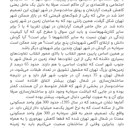
اجتماعی و اقتصادی بر آن حاکم است، صرفا به دلیل یک عامل یعنی
کاهش قیمت آپارتمان و رونق ساخت‌وساز در شهر تهران، این تصمیم
اخذ شد در حالی که یکی از شوک‌های قیمتی که در بازار مسکن شهر
تهران شکل گرفت، همین رانتی بود که به صاحبان زمین در شهر زمین
داده شد. در حال حاضر قیمت آپارتمان در تهران تقریبا 4 یا 5 برابر
سایر کلان‌شهرهاست و باید این سوال را مطرح کرد که آیا کیفیت
زندگی در تهران نسبت به سایر کلانشهرها 5 برابر است؟ آیا گردش
دانش و ارتقای آگاهی شهروندان پنج برابر است؟ هر چند ممکن است
سرمایه در گردش در شهر تهران چندین برابر شهرهای دیگر باشد.
بر همین اساس پایین محور انقلاب با بالای محور انقلاب تفاوت‌های
بسیاری داشته که یکی از این تفاوت‌ها ابعاد زمین در شمال شهر با
جنوب شهر است که تفاوت اساسی با هم دارند. حدود 65 درصد از
زمین‌های بزرگ تهران که مشمول تشویق در تعداد طبقات می‌شود، در
شمال تهران و 35 درصد آن در جنوب شهر قرار دارد و در نتیجه
ساختمان‌سازی در شمال تهران بیشتر اتفاق افتاده است و
ساخت‌وساز در بخشی از شهر که اقشار متوسط در آن هستند، کمتر
بوده و در جایی که انباشت سرمایه وجود دارد و ساختمان‌سازی صرفا
برای آن و به صورت لوکس دنبال می‌شود، بیشتر بوده است.
آمارها نشان می‌دهد که در سال 1395، حدود 300 هزار واحد مسکونی
خالی از سکنه است که به نرخ امروز یک‌صد میلیارد دلار ارزش دارد. در
واقع یک تصمیم، منجر به قفل سرمایه در 300 هزار واحد مسکونی
عمدتا در شمال شهر تهران شده که قطعا کاهش بهره‌وری را به همراه
دارد. بنابراین وقتی از ساختمان صحبت می‌کنیم باید به زمینه