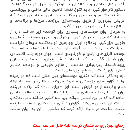
تأمین مالی داخلی و بین‌المللی با بازنگری و تحول در دیدگاه‌ها در
دستور کار قرار گیرد. باید تنوع نقشه تامین مالی داخلی و بین‌المللی
را داشته باشیم و سومین راهکار هم در این زمینه این است که
افزایش بهره‌وری از طریق بهینه‌سازی پروژه‌ها، طرح‌ها و برنامه‌ها و
اصلاح نظام فنی و اجرایی صورت گیرد.
به هرحال ایران فرصت‌های بسیاری برای توسعه زیر ساخت دارد از
جمله اینکه می‌تواند در کریدورهای شرقی و غربی و همچنین شمالی و
جنوبی قرار گیرد. به‌علاوه ایران چهارمین تولیدکننده سیمان دنیاست
و ظرفیت خوبی در تولید فولاد دارد و دارای قابلیت‌های مناسب در
توسعه انرژی‌های بادی و خورشیدی است. چهار حوزه رشد اقتصادی
ایران شامل گذار به یک اقتصاد دانش بنیان، توسعه و نوسازی
زیرساخت‌ها، بهره‌برداری مناسب از منابع طبیعی و توسعه صنایع
داخلی برای رقابت در سطح بین‌المللی است.
لازم به ذکر است که مکنزی موسسه‌ای بین‌المللی است که در زمینه
تولید گزارش‌های پژوهشی مبادرت می‌کند. مطالبی را هم که ارائه
دادم برگرفته از دو گزارش است. اول «ایران 2035» که برآورد می‌کند
ایران در سال 2035 میلادی هزار میلیارد دلار به تولید ناخالص داخلی
اضافه کند که بر این اساس بتواند جزو سه کشور منطقه باقی بماند و
الزامات آن را بیان می‌کند. گزارش دیگری نیز مکنزی با عنوان «آینده
صنعت ساخت در دنیا» ارائه کرده که بخشی از آن به ایران مرتبط
است.
ارتقای بهره‌وری ساختمان در سه لایه قابل تعریف است