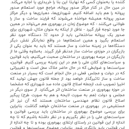
کننده یا به‌عنوان کسی که نهایتا این بنا را خریداری یا اجاره می‌کند.
در عین حال در کنار مراکز صدور پروانه، مراجع مورد استعلام صدور
پروانه را هم باید اضافه کنیم. شهرداری‌ها، دهیاری‌ها و دیگر مراکز
صدور پروانه همیشه مواخذه می‌شوند که فرایند ساخت و ساز را
طولانی می‌کنند - که موضوع زمان در بهره‌وری هم می‌تواند در همین
جا مورد توجه قرار گیرد - غافل از اینکه به عنوان مثال، شهرداری برای
صدور یک پروانه ساختمانی باید از حدود 32 دستگاه مورد نظر
استعلام بگیرد و همین استعلام‌ها در واقع نمایانگر نقش دیگر
دستگاه‌ها در زمینه ساخت و ساز هستند که باید به عنوان یکی از
بازیگران در حوزه‌ی ساخت ساز مدنظر قرار گیرند. به‌علاوه وقتی ما از
بازیگران در عرصه بهره‌وری در ساختمان صحبت می‌کنیم، باید قوانین
و سیاست‌های کلان ملی را هم در این زمینه بررسی کنیم. قوانین،
سیاست‌ها و ضوابطی که در حال حاضر ملاک عمل است و تغییراتی
که در دولت و مجلس فعلی در حال انجام است که بسیار در صنعت
ساخت و ساز تاثیرگذار خواهد بود از جمله قانون جهش تولید که
اخیرا تصویب شد، ازجمله اصلاح قانون ماده صد شهرداری که مشخصا
در حوزه بهره‌وری در صنعت ساختمان اثر می‌گذارد. از سوی دیگر در
مجلس و دولت (هم به صورت لایحه و هم به صورت طرح) پیگیر
اصلاح قانون نظام مهندسی ساختمان هستند که آن نیز اثر
مستقیمی در بهره‌وری در صنعت ساختمان خواهد گذاشت. بنابراین
برای بررسی موضوع بهره‌وری در ساختمان باید بررسی قوانین و
سیاست‌های ملی را در نظر بگیریم و در نظر داشته باشیم که تا چه
اندازه از این قوانین در راستای ارتقای بهره‌وری بوده و تا چه اندازه از
این قوانین باید بازنگری شود. بنابراین موضوع سیاست‌ها و قوانین