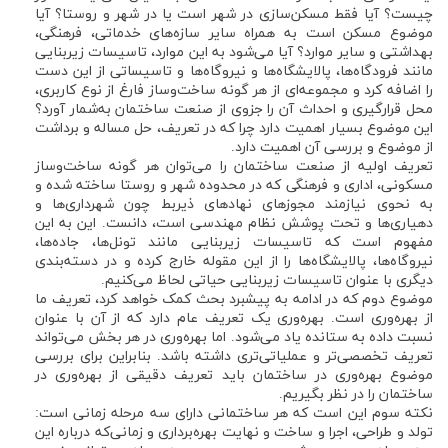
چیست؟ آیا فقط مسکن‌سازی در شهر است یا در شهر و روستا؟ آیا
موضوع مسکن است به همراه سایر سازه‌های خدماتی، فرهنگی،
بهداشتی و سایر موارد؟ آیا می‌شود به این موارد، تاسیسات زیربنایی
مانند فرودگاه‌ها، پالایشگاه‌ها و نیروگاه‌ها و تاسیساتی از این دست
را اضافه کرد و مجموعه‌ای از هر گونه ساخت‌وساز فارغ از نوع کاربری،
محل قرارگیری و احداث آن را جزوی از صنعت ساختمان به‌شمار آورد؟
این موضوع بسیار اهمیت دارد چرا که در تعریف، حل مساله و برداشت
از موضوع و بررسی آن اهمیت دارد.
تعریف اولیه از صنعت ساختمان را می‌توان هر گونه ساخت‌وساز
مسکونی، اداری و فرهنگی که در محدوده شهر و روستا ساخته شده و
به نحوی نیازمند مجوزهای نهادهای ذیربط چون شهرداری‌ها و
دهیاری‌ها و تحت پوشش نظام مهندسی است، دانست. این به این
مفهوم است که تاسیسات زیربنایی مانند تونل‌ها، جاده‌ها،
نیروگاه‌ها، پالایشگاه‌ها را از این مقوله خارج کرده و در دسته‌بندی
دیگری با عنوان تاسیسات زیربنایی حیاتی لحاظ می‌کنیم.
موضوع دوم که در ادامه به پیشبرد بحث کمک خواهد کرد، تعریف ما
از بهره‌وری است. بهره‌وری یک تعریف عام دارد که از آن با عنوان
نسبت داده به ستانده یاد می‌شود. اما بهره‌وری در هر بخش می‌تواند
تعریف تخصصی‌تر و عملیاتی‌تری داشته باشد. بنابراین برای بررسی
موضوع بهره‌وری در ساختمان باید تعریف دقیقی از بهره‌وری در
ساختمان را در نظر بگیریم.
نکته سوم این است که هر ساختمانی دارای سه مرحله زمانی است:
تولد و طراحی، اجرا و ساخت و نهایت بهره‌برداری و زمانی‌که درباره این