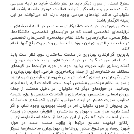
مطرح است. از سوی دیگر باید در نظر داشت شاید در لایه عمومی
یک متخصص و سیاستگزار نتواند فعالیت موثری داشته باشد، اما
متولیانی مانند نهادهای مردمی وجود دارند که می‌توانند در این
زمینه اثرگذار باشند.
بحث بهره‌وری در حوزه دست‌اندرکاران صنعت در دو لایه اندیشه‌ای و
فرآیندهای تخصصی است که در فرآیندهای تخصصی، دانشگاه‌ها،
مراکز علمی، سازمان‌هایی مانند نظام مهندسی، انجمن‌های تخصصی
مرتبط، باید چالش‌های این حوزه را شناسایی و در جهت رفع آنها اقدام
کنند.
بنابراین اگر ارتقای بهره‌وری در صنعت ساختمان مورد نظر است باید
سه اقدام صورت گیرد. در حوزه اندیشه‌ای، تولید محتوا، ترویج و
گفتمان‌سازی باید صورت پذیرد. دوم در حوزه فرآیندها در لایه‌های
مختلف ساختمان‌سازی از جمله برنامه‌ریزی، طراحی، اجرا، بهره‌برداری و
حتی نگهداری در ابعادی که شورای عالی شهرسازی، قوانین شهرداری‌ها
و ضوابط نظام مهندسی مشخص کرده است، اقدامات لازم را به انجام
برسانیم. در حوزه‌های دیگر که متولیان امر دخیل هستند از جمله
نیروی انسانی متخصص برنامه‌ریزی و اقدامات مقتضی را برای نتیجه
مطلوب صورت دهیم. در ابعاد معرفتی، نظری و اندیشه‌ای متاسفانه
این پذیرش از سوی متولیان امر در زمینه بهره‌وری وجود ندارد و اگر
قصد داریم طول عمر و بهره‌وری ساختمان را افزایش دهیم، دو زمینه
بسیار اهمیت دارد که یکی از این حوزه‌ها از جمله استانداردسازی و
ارتقای کیفیت مصالح مرتبط با وزارت صمت است. در حوزه
شهرداری‌ها، بر موضوع صدور پروانه‌های بهره‌برداری ساختمان‌ها تمرکز