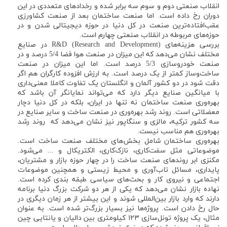
انقلاب صنعتی دوم و سوم سه برابر شده و رخدادهای متعددی در این
دوران رخ داده است. اما صنعت ساختمان بعد از صنعت کشاورزی
عقب‌افتاده‌ترین صنعت در کل دنیا در حوزه دیجیتالی شدن و در
حوزه‌های مربوطه در انقلاب صنعتی چهارم است.
بررسی هزینه‌های (Research and Development) R&D در صنایع
مختلف نشان می‌دهد که این میزان در صنعت هوا فضا 5/4 درصد و در
صنعت خودروسازی 5/3 درصد است. اما این میزان در صنعت
ساخت‌وساز کمتر از یک درصد است. به ارزش افزوده کارگران هم اگر
دقت شود در دو کشور آلمان و انگلستان یک تفاوت کاملا معنی‌داری
با میانگین صنایع دیگر دارد که می‌تواند نمایانگر آن باشد که
بهره‌وری صنعت ساختمان نه تنها در ایران، بلکه در کل دنیا دچار
معضلاتی است. روند رشد بهره‌وری در صنعت ساخت و سایر صنایع در
سه کشور ترکیه، مالزی و سنگاپور نیز نشان می‌دهد که روند رشد
بهره‌وری هم مناسب نیست.
بهره‌وری ساختمان شامل بخش‌های مختلف صنعت ساخت است.
موضوعاتی مثل سفت‌کاری، نازک‌کاری‌، الکتریکال و ... می‌شود.
مکنزی ابر روندهای صنعت ساخت را در چهار حوزه‌ بازار و مشتریان،
پایداری، مسائل تاب‌آوری و محیط زیستی و همچنین موضوعات
اجتماعی و نیروی کار و بحث‌های سیاسی طبقه بندی کرده است.
نهاده بازار نشان می‌دهد که یکی از هر دو شرکت بزرگ دنیا برنامه
دارند که وارد بازار بین‌المللی شوند و این بیشتر از هر زمان دیگری در
حال رخ دادن است. پروژه‌ها نیز بسیار بزرگ‌تر شده است. به عنوان
مثال، یک پروژه تونل‌سازی ۱۲۳ کیلومتری بین دالیان و یانتایی چین