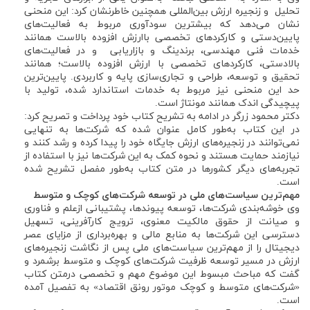
تحلیل و زنجیره ارزش بین‌المللی همچنین خاطرنشان کرد: این منحنی
نشان می‌دهد که بیشترین سودآوری مربوط به فعالیت‌های
پایین‌دستی و کارکردهای تخصصی باارزش افزوده بالاست همانند
خدمات فنی مهندسی، برندینگ و بازاریابی و در فعالیت‌های
بالادستی، کارکردهای تخصصی با ارزش افزوده بالاست؛ همانند
تحقیق و توسعه، طراحی و تجاری‌سازی پایه و کاربردی. پایین‌ترین
حد این منحنی نیز مربوط به خدمات استاندارد شده، تولید با
پیچیدگی اندک همانند مونتاژ است.
دکتر محمود زرگر در ادامه به تشریح کتاب خود پرداخت و تصریح کرد:
در این کتاب به‌طور کامل عنوان شده که شرکت‌ها به تنهایی
نمی‌توانند در زنجیره‌های ارزش جایگاه خود را پیدا کرده و رشد کنند و
نیازمند حمایت هستند و نحوه کمک به این شرکت‌ها نیز با استفاده از
تجربه‌های دیگر کشورها در متن کتاب به‌طور مفصل تشریح شده
است.
مهم‌ترین سیاست‌های ملی در توسعه شرکت‌های کوچک و متوسط
وی خوشه‌بندی شرکت‌ها، توسعه پیوندها، پشتیبانی ازعلم و فناوری
و صیانت از حقوق مالکیت معنوی، ترویج کارآفرینی، تسهیل
دسترسی این شرکت‌ها به منابع مالی و بهره‌برداری از مزایای عصر
دیجیتال را از مهم‌ترین سیاست‌های ملی پس از نگاشت زنجیره‌های
ارزش در مسیر توسعه ظرفیت شرکت‌های کوچک و متوسط برشمرد و
گفت که مباحث مبسوط این موضوع مهم و تخصصی درمتن کتاب
«شرکت‌های متوسط و کوچک موتور رونق اقتصاد» به تفصیل آمده
است.