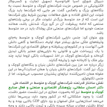
دبیرکل شورای آسیا اقیانوسیه تسهیل تجارت و کسب‌وکار
الکترونیکی در خصوص مزیت شرکت‌های کوچک و متوسط نسبت به
بنگاه‌های بزرگ و بالعکس گفت: هر جایی که شرکت‌ها باید بزرگ
شوند، این اتفاق افتاده و طبق مطالعات بهترین شرایط برای شرکت‌ها
این است که از حد متوسط بزرگ‌تر نشوند، مگر در برخی رشته‌های
صنتعی که ادامه پیشرفت آن در گرو بزرگ شدنش باشد، همانند
صنعت خودرو اما شرکت‌های صنعتی مثل پوشاک باید در حد متوسط
باشد.
وی عنوان کرد: جنس دارایی شرکت‌های کوچک و متوسط به‌جای
وثیقه‌های ملکی سابق بیشتر مواد اولیه، دستگاه‌ها و گاهی دانش
فنی آنهاست و در کشورهای پیشرفته و موفق اقتصادی این شرکت‌ها
با یک زیرساخت ملی و قانونی به دارایی‌های معتبر بانکی تبدیل
کرده‌اند و شرکت‌های کوچک در اخذ تسهیلات بانکی لزوما نباید چند
برابر ملک یا کارخانه خود را وثیقه گذارند.
زرگر درباره حد مرز بین شرکت‌های دانش بنیان و بنگاه‌های کوچک و
بزرگ نیز گفت: شرکت‌های دانش بنیان یا همان استارت‌آپ‌ها در این
مقوله همان تامین‌کننده نیازهای پشتیبان محسوب می‌شوند، اما از
جنس تکنولوژی.
نقش ساختار قدرتمند شرکت‌های کوچک و متوسط در اقتصاد ملی
دکتر احسان سلطانی، پژوهشگر اقتصادی و صنعتی و فعال صنایع
کوچک و متوسط
نیز که به‌صورت مجازی در این نشست حضور داشت،
گفت: با وجود مشکلاتی که در کشور وجود دارد، بررسی‌ها نشان
می‌دهد استان‌هایی مثل اصفهان و یزد دارای GDP بالایی بوده و به
لحاظ داشتن معادن، سرانه سپرده بانکی و ثروت بالایی دارند و وجه