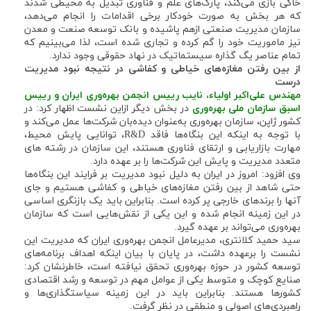
خاکی بازی می‌کند، پارک‌های علم و فناوری تبدیل به محیطی شدند
که هر بخش به صورت خودکار برخی اقدامات را انجام می‌دهد،
سازمان مدیریت صنعتی ازهم پاشیده و بانک توسعه صنعت و معدن
نیز ماموریت خود را گم کرده و تجاری شده است، لذا می‌بینیم که
تمام عناصر یگ گذاره سیستماتیک در نهاد حقوقی وجود ندارد.
از بین رفتن
مغازه‌های خیاطی و کفاشی در نتیجه نبود مدیریت
درست
مهندس علی‌اکبر اولیاء، نایب رییس انجمن بهره‌وری ایران و رییس
اسبق سازمان ملی بهره‌وری
در بخش دیگر ازاین نشست اظهار کرد: در
کشور ژاپن، سازمان بهره‌وری به‌عنوان دیده‌بان شرکت‌ها عمل می‌کند و
با توجه به اینکه این بنگاه‌ها فاقد R&D، توانایی پایش محیط،
مهارت بازاریابی و ارتقای فناوری هستند، این سازمان در رشته های
متعدد مدیریت و پایش این شرکت‌ها را بر عهده دارد.
وی افزود: امروز در ایران به دلیل نبود مدیریت بر فرایند این بنگاه‌ها
حتی شاهد از بین رفتن مغازه‌های خیاطی و کفاشی هستیم و جای
آنها را برند‌های خارجی پر کرده است. بنابراین باید یک بازنگری اساسی
در این زمینه انجام شده و این یکی از نقش‌هایی است که سازمان
بهره‌وری می‌تواند بر عهده گیرد.
سید حمید کلانتری، مدیرعامل انجمن بهره‌وری ایران که مدیریت این
نشست را برعهده داشت، در پایان با بیان اینکه اهداف برنامه‌های
توسعه کشور در حوزه بهره‌وری تحقق نیافته است، خاطرنشان کرد:
صنایع کوچک و متوسط یکی از عوامل مهم در توسعه و رشد اقتصادی
کشورها هستند. بنابراین باید در این زمینه سیاستگذاری‌ها و
راهبردی‌های اصولی و منطقی در نظر گرفت.