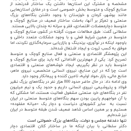
مشخصه و مشترک این استان‌ها داشتن یک ساختار قدرتمند از
صنایع کوچک و متوسط بخش خصوصی است و در مقابل استان‌هایی
مانند بوشهر، کرمان و خوزستان با وجود داشتن بنگاه‌های بزرگ
صنعتی و تمرکز بر آنها، به‌علت ساختار ضعیف در صنایع کوچک و
متوسط دچارمعضلات اقتصادی، فقر و سرانه نه چندان بالایی هستند.
سلطانی گفت: طبق مطالعات صورت گرفته در کشور، صنایع کوچک و
متوسط در همین شرایط فعلی و با وجود مشکلات متعدد داخلی و
باوجود اینکه در نوآوری، برندینگ و بازاریابی سرمایه‌گذاری نکردند، اما
موفق به کسب ثروت و ایجاد اشتغال شده‌اند.
این پژوهشگر اقتصادی و صنعتی و فعال صنایع کوچک و متوسط
تصریح کرد: یکی از مهم‌ترین اقداماتی که باید برای صنایع کوچک و
متوسط باید در نظر بگیریم، ایجاد خوشه‌های صنعتی و اقتصادی
است چرا که در این صنایع، نیروی انسانی متخصص، نیروی ماهر،
منابع مالی، بازار ،مواد اولیه، تامین کننده و پیمانکار وجود دارد.
وی ادامه داد: در حال حاضر حدود 800 هزار نفر در بنگاه‌های بزرگ نظیر
فولاد و پتروشیمی نیروی انسانی داریم و حدود یک و نیم میلیون
نفر در بنگاه‌های خرد صنعتی مشغول فعالیت هستند، اما مشکلی که
با آن مواجهیم پایین بودن سهم بنگاه‌های متوسط صنعتی در ایران
نسبت به سایر کشورهای دنیاست و دچار یک «میانه مفقوده»
هستیم و بر همین اساس شاهد ضعیف شدن طبقه متوسط در ایران
نیز شده‌ایم.
تنها دغدغه مجلس و دولت، بنگاه‌های بزرگ خصولتی است
دکتر سلطانی با بیان اینکه ما در ساختار کلان اقتصادی دچار