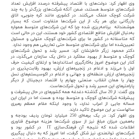
وی اظهار کرد: دولت‌های با اقتصاد پیشرفته درصدد افزایش تعداد
شرکت‌های متوسط هستند، ضمن آنکه شرکت‌های بزرگ‌تر را به چند
شرکت کوچک منفک می‌کنند. در کشوری مانند کره جنوبی، اتاق
بازرگانی برای هر یک از این شرکت‌ها متفاوت است که بسیار
هوشمندانه برنامه‌ریزی شده چرا که این شرکت‌های متوسط همواره
به‌دنبال افزایش منافع اقتصادی کشور خود هستند، این در حالی است
که متاسفانه در کشور ما برای شرکت‌های کوچک متولی و مسئول
تعیین‌شده اما برای شرکت‌های متوسط حتی تعاریفی هم وجود ندارد.
دکتر محمود زرگر خاطرنشان کرد: مسیر رشد و تحول شرکت‌های
کوچک و متوسط از بهبود عملکرد در داخل یک سازمان می‌گذرد، در
کنار این موضوع امروز به‌کارگیری استانداردها و ارتقای کیفیت حرف
اول را می‌زند و ادغام در زنجیره‌های ارزش، بهبود رقابت‌پذیری در
زنجیره‌های ارزش منطقه‌ای و جهانی و ادغام در اکوسیستم‌های نسل
چهار یا همان انقلاب صنعتی چهارم یا اقتصاد دیجیتال از دیگر
پارامترهای این مسیر رشد و تحول شرکت‌هاست.
وی گفت: از 20 سال گذشته دغدغه همه کشورهای در حال پیشرفت و
پیشرفته شرکت‌های کوچک و متوسط بوده و هست اما در ایران این
مساله جایی از اعراب ندارد، با وجود اینکه مقام معظم رهبری
سالهاست بر این موضوع تاکید دارند.
وی اظهار کرد: در یک برهه‌ای 250 میلیارد تومان ردیف بودجه و
به‌همین میزان مبلغ نیز از سوی شرکت‌ها هزینه موضوع فناوری
اطلاعات شده که نتیجه آن فرهنگ‌سازی IT در کشور بود و
شرکت‌های توانمندی نیز شکل گرفت، اما امروز که به دنبال پیگیری