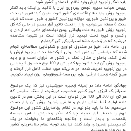
باید تفکر زنجیره ارزش وارد نظام اقتصادی کشور شود
رییس هیات مدیره انجمن بهره‌وری ایران با تاکید بر اینکه باید تفکر
زنجیره ارزش وارد نظام اقتصادی کشور شود، عنوان کرد: امروز در بحث
طیور و پروتئین طیوری، موازنه پروتیین کشور با طیور است که ظرف
مدت 8 هفته می‌توانیم بازار را تحت تاثیر قرار دهیم در حالی که کل
زنجیره ارزش طیور به علت وارداتی بودن نهاده‌های دامی اعم از دان و
واکسن و غیره تحت تهدید قرار گرفته است در نتیجه مشاهده
می‌شود که در زنجیره حلقه استراتژیکی گیر کرده‌ایم.
وی ادامه داد: اخیرا در صندوق نوآوری و شکوفایی مطالعه‌ای انجام
شده که براساس آن مقرر شد برخی شرکت‌ها بحث زنجیره ارزش را
فعال کنند. به‌عنوان مثال، نمک در کشور ما فراوان است و و باید
زنجیره ارزش آن ایجاد شود چرا که بیش از 100 نوع محصول شیمیایی
در این زنجیره تعریف شده در حالی‌که مورد غفلت کامل قرار گرفته و
هیچ گونه زنجیره ارزشی برای این همه شوره‌زارهای ایران ایجاد نکردیم.
جهانگرد ادامه داد: در زمینه زنجیره خورشیدی نیز که یک موضوع
استراتژیک انرژی امروز کشور محسوب می‌شود، از سنگ سلیس که
هر تن آن 300 الی 400 هزار تومان است در این بخش هم در تامین
ماده اولیه فقط نقش داریم و مابقی زنجیره ارزش آن را از دست
می‌دهیم لذا ما باید بتوانیم در نظام برنامه‌ریزی کشور این موضوع
مهم را مدنظر قرار دهیم چرا که تفکر زنجیره‌ای اساس توسعه
بلندمدت و پایدار است و چنانچه بنگاه‌های ما بخواهند در یک
اکوسیستم زنجیره‌ای رشد کنند، نیازمند توجه نظام برنامه‌ریزی کشور
به این مقوله هستیم.