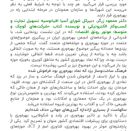
مورد بررسی قرار می‌گیرد. هر چند با توجه به شرایط فعلی به نظر
می‌رسد این شهرک‌ها و سازمان همچنان در مرحله ابتدایی راه در
بهره‌وری قرار دارند.
دکتر محمود زرگر، دبیرکل شورای‌ آسیا اقیانوسیه تسهیل تجارت و
کسب‌وکار الکترونیکی و نویسنده کتاب «شرکت‌های کوچک و
متوسط؛‌ موتور رونق اقتصاد»
‌که در این نشست رونمایی شد، با
قدردانی از برنامه‌های انجمن بهره‌وری ایران در پیگیری موضوع‌های
متعدد در حوزه بهره‌وری و مولفه‌های متعدد گفت: اینکه جمعی از
یزدی‌ها مجدانه پیگیر موضوع بهره‌وری هستند، چه به صورت اتفاقی
باشد چه با برنامه از پیش تعیین شده، قطعا اتفاقی خوشایند و
درست بوده، چرا که نماد بهره‌وری کشور به مناطق کویری به‌ویژه حوزه
یزد باز می‌گردد و این موضوع نیز بر کسی پوشیده نیست.
فرهنگ ساخت‌وساز یزد که نماد بهره‌وری بود فراموش شده
وی با ابراز تاسف از فراموش شدن فرهنگ ساخت و ساز در یزد که
نمادی از بهره‌وری کامل در این صنعت از گذشته‌ای دور بوده، افزود:
مردمان یزد برای احداث بناها و ساختمان‌های خود از همان خاکی که
حفاری ‌کرده بودند، استفاده می‌کردند که بهترین و ملموس‌ترین نوع
بهره‌وری در یک سازه معماری و امکانات بود و همزمان از منابع
طبیعی خاک آب و آفتاب به بهترین شیوه استفاده می‌شد.
سالهاست از بسیاری ازاندازه گیری‌های جهانی حذف شده‌ایم
زرگر با تاکید بر تاثیر بهره‌وری در رشد و شکوفایی، بهره‌وری را
دستاوردی برای پیشرفت اقتصادی کشور عنوان و تصریح کرد: یکی از
پارامترهای موثر در بهبود بهره‌وری، فناوری اعم از ICT، حوزه‌های