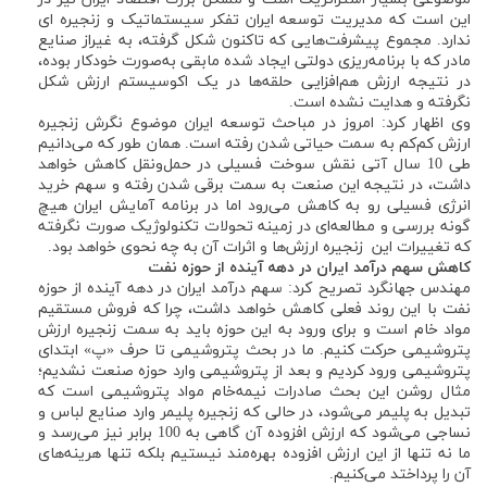
این است که مدیریت توسعه ایران تفکر سیستماتیک و زنجیره ای
ندارد. مجموع پیشرفت‌هایی که تاکنون شکل گرفته، به غیراز صنایع
مادر که با برنامه‌ریزی دولتی ایجاد شده مابقی به‌صورت خودکار بوده،
در نتیجه ارزش هم‌افزایی حلقه‌ها در یک اکوسیستم ارزش شکل
نگرفته و هدایت نشده است.
وی اظهار کرد: امروز در مباحث توسعه ایران موضوع نگرش زنجیره
ارزش کم‌کم به سمت حیاتی شدن رفته است. همان طور که می‌دانیم
طی 10 سال آتی نقش سوخت فسیلی در حمل‌ونقل کاهش خواهد
داشت، در نتیجه این صنعت به سمت برقی شدن رفته و سهم خرید
انرژی فسیلی رو به کاهش می‌رود اما در برنامه آمایش ایران هیچ
گونه بررسی و مطالعه‌ای در زمینه تحولات تکنولوژیک صورت نگرفته
که تغییرات این زنجیره ارزش‌ها و اثرات آن به چه نحوی خواهد بود.
کاهش سهم درآمد ایران در دهه آینده از حوزه نفت
مهندس جهانگرد تصریح کرد: سهم درآمد ایران در دهه آینده از حوزه
نفت با این روند فعلی کاهش خواهد داشت، چرا که فروش مستقیم
مواد خام است و برای ورود به این حوزه باید به سمت زنجیره ارزش
پتروشیمی حرکت کنیم. ما در بحث پتروشیمی تا حرف «پ» ابتدای
پتروشیمی ورود کردیم و بعد از پتروشیمی وارد حوزه صنعت نشدیم؛
مثال روشن این بحث صادرات نیمه‌خام مواد پتروشیمی است که
تبدیل به پلیمر می‌شود، در حالی که زنجیره پلیمر وارد صنایع لباس و
نساجی می‌شود که ارزش افزوده آن گاهی به 100 برابر نیز می‌رسد و
ما نه تنها از این ارزش افزوده بهره‌مند نیستیم بلکه تنها هرینه‌های
آن را پرداختد می‌کنیم.