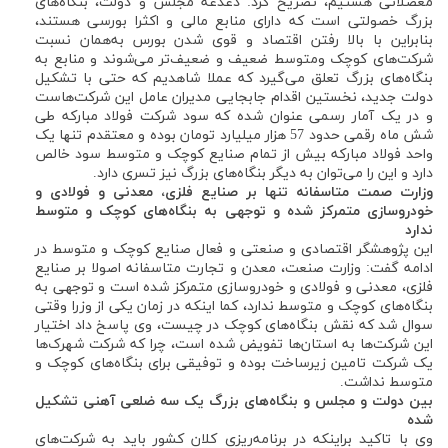
معضلاتی هستیم، تصریح کرد: دغدغه مجلس و دولت، بنگاه‌های
بزرگ خصولتی است که دارای منابع مالی و اکثرا بورسی هستند،
بنابراین با بالا رفتن اقتصاد و قوی شدن بورس به‌همان نسبت
شرکت‌های کوچک ومتوسط ضعیف و ضعیف‌تر می‌شوند و منابع به
بنگاه‌های بزرگ تعلق می‌گیرد که عملا شاهدیم که حتی با تشکیل
دولت جدید، نخستین اقدام جابجایی مدیران عامل این شرکت‌هاست
و در یک آمار رسمی عنوان شده که سود شرکت فولاد مبارکه طی
شش ماه رقمی حدود 57 هزار میلیارد تومان بوده و معتقدم تنها یک
واحد فولاد مبارکه بیش از تمام صنایع کوچک و متوسط سود خالص
دارد و این را می‌توان به دیگر بنگاه‌های بزرگ نیز تسری دارد.
وزارت صمت متاسفانه تنها بر صنایع فلزی، معدنی و فولادی و
خودروسازی متمرکز شده و توجهی به بنگاه‌های کوچک و متوسط
ندارد
این پژوهشگر اقتصادی و صنعتی و فعال صنایع کوچک و متوسط در
ادامه گفت: وزارت صنعت، معدن و تجارت متاسفانه اصولا بر صنایع
فلزی، معدنی و فولادی و خودروسازی متمرکز شده است و توجهی به
بنگاه‌های کوچک و متوسط ندارد، کما اینکه در زمان یکی از وزرا وقتی
سوال شد که نقش بنگاه‌های کوچک در چیست، وی پاسخ داد اختیار
این شرکت‌ها به استان‌ها تفویض شده است، چرا که شرکت شهرک‌ها
یک شرکت تامین زیرساخت بوده و توفیقی برای بنگاه‌های کوچک و
متوسط نداشت.
بین دولت و مجلس و بنگا‌ه‌های بزرگ یک سه ضلعی آهنی تشکیل
شده
وی با تاکید براینکه در برنامه‌ریزی کلان کشور باید به شرکت‌های