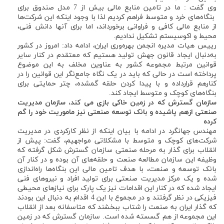
وی گفت : ما در تامین منابع مالی بیش از 7 مدل صندوق برای
بنگاه‌های خرد و متوسط فراهم کردیم لذا با وجود اینکه این شرکت‌ها
از منابع مالی کافی و فراوانی برخورداند، اما برای آنها دانش فنی،
محیط و اکوسیستم تشکیل ندادیم.
رییس هیات مدیره انجمن بهره‌وری ایران، ادامه داد: امروز در کشور
به‌دنبال ایجاد قانون جهش تولید هستیم که معتقدم در کنار سایر
قوانین مرتبط مجموعه کشور به عناوین مخلف به این موضوع
پرداخته است در حالی که باید در یک نگاه جامع‌نگر این قوانین را در
کنارهم قرارداده و با پیدا کردن حلقه گمشده، چتر حمایتی برای
بنگاه‌های کوچک و متوسط ایجاد کند.
سازمان گسترش که در زمین خاکی بازی می کند، سازمان مدیریت
صنعتی ازهم پاشیده و بانک توسعه صنعتی نیز ماموریت خود را گم
کرده
مهندس جهانگرد در ادامه با بیان اینکه از نظر کارکردی در مدیریت
شرکت‌های کوچک و متوسط با مشکلاتی مواجهیم، گفت: پیش از
انقلاب برای گذار به مرحله صنعتی سازمان گسترش شکل گرفته که
وظیفه این سازمان مطالعه صنعت و حلقه‌های آن بوده و در کنار آن
بانک توسعه و صنعت، با هدف تامین مالی این بنگاه‌ها راه‌اندازی
شده و یک مرکز مدیریت صنعتی برای تولید افراد و نیروهای فنی
ایجاد شده که در کنار این اقدامات نیز یک پارک برای نیازهای محیطی
فیزیکی در نظر گرفتند و در مجموع با این 4 اقدام به دنبال این بودند
که گذار ایران به صنعت را شتاب ببخشند که متاسفانه بعد از انقلاب
این مجموعه از هم گسسته شده است. سازمان گسترش که در زمین