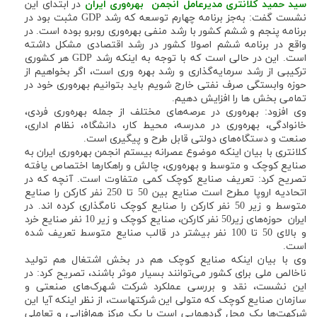
سید حمید کلانتری مدیرعامل انجمن بهره‌وری ایران
در ابتدای این
نشست گفت: به‌جز برنامه چهارم توسعه که رشد GDP مثبت بود در
برنامه پنجم و ششم کشور با رشد منفی بهره‌وری روبرو بوده است. در
واقع در برنامه ششم اصولا کشور در رشد اقتصادی مشکل داشته
است. این در حالی است که با توجه به اینکه رشد GDP هر کشوری
ترکیبی از رشد سرمایه‌گذاری و رشد بهره وری است، اگر بخواهیم از
حوزه وابستگی صرف نفتی خارج شویم باید بتوانیم بهره‌وری خود در
تمامی بخش ها را افزایش دهیم.
وی افزود: بهره‌وری در عرصه‌های مختلف از جمله بهره‌وری فردی،
خانوادگی، بهره‌وری در مدرسه، محیط کار، دانشگاه، نظام اداری،
صنعت و دستگاه‌های دولتی قابل طرح و پیگیری است.
کلانتری با بیان اینکه موضوع عصرانه بیستم انجمن بهره‌وری ایران به
صنایع کوچک و متوسط و بهره‌وری، چالش و راهکارها اختصاص یافته
تصریح کرد: تعریف صنایع کوچک کمی متفاوت است. آنچه که در
اتحادیه اروپا مطرح است صنایع بین 50 تا 250 نفر کارکن را صنایع
متوسط و زیر 50 نفر کارکن را صنایع کوچک نامگذاری کرده اند. در
ایران حوزه‌های زیر50 نفر کارکن، صنایع کوچک و زیر 10 نفر صنایع خرد
و بالای 50 تا 100 نفر بیشتر در قالب صنایع متوسط تعریف شده
است.
وی با بیان اینکه صنایع کوچک هم در بخش اشتغال هم تولید
ناخالص ملی برای کشور می‌توانند بسیار موثر باشند، تصریح کرد: در
این نشست، نقد و بررسی عملکرد شرکت شهرک‌های صنعتی و
سازمان صنایع کوچک که متولی این شرکتهاست، از نظر اینکه آیا این
شرکهت‌ها یک محل گردهمایی است یا یک مرکز هم‌افزایی و تعاملی