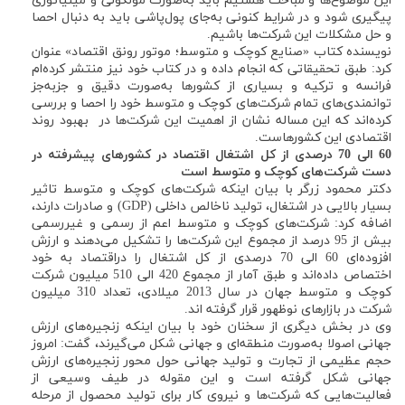
این موضوع‌ها و مباحث هستیم باید به‌صورت مولکولی و مینیاتوری
پیگیری شود و در شرایط کنونی به‌جای پول‌پاشی باید به دنبال احصا
و حل مشکلات این شرکت‌ها باشیم.
نویسنده کتاب «صنایع کوچک و متوسط؛ موتور رونق اقتصاد» عنوان
کرد: طبق تحقیقاتی که انجام داده و در کتاب خود نیز منتشر کرده‌ام
فرانسه و ترکیه و بسیاری از کشورها به‌صورت دقیق و جزبه‌جز
توانمندی‌های تمام شرکت‌های کوچک و متوسط خود را احصا و بررسی
کرده‌اند که این مساله نشان از اهمیت این شرکت‌ها در بهبود روند
اقتصادی این کشورهاست.
60 الی 70 درصدی از کل اشتغال اقتصاد در کشورهای پیشرفته در
دست شرکت‌های کوچک و متوسط است
دکتر محمود زرگر با بیان اینکه شرکت‌های کوچک و متوسط تاثیر
بسیار بالایی در اشتغال، تولید ناخالص داخلی (GDP) و صادرات دارند،
اضافه کرد: شرکت‌های کوچک و متوسط اعم از رسمی و غیررسمی
بیش از 95 درصد از مجموع این شرکت‌ها را تشکیل می‌دهند و ارزش
افزوده‌ای 60 الی 70 درصدی از کل اشتغال را دراقتصاد به خود
اختصاص داده‌اند و طبق آمار از مجموع 420 الی 510 میلیون شرکت
کوچک و متوسط جهان در سال 2013 میلادی، تعداد 310 میلیون
شرکت در بازارهای نوظهور قرار گرفته اند.
وی در بخش دیگری از سخنان خود با بیان اینکه زنجیره‌های ارزش
جهانی اصولا به‌صورت منطقه‌ای و جهانی شکل می‌گیرند، گفت: امروز
حجم عظیمی از تجارت و تولید جهانی حول محور زنجیره‌های ارزش
جهانی شکل گرفته است و این مقوله در طیف وسیعی از
فعالیت‌هایی که شرکت‌ها و نیروی کار برای تولید محصول از مرحله