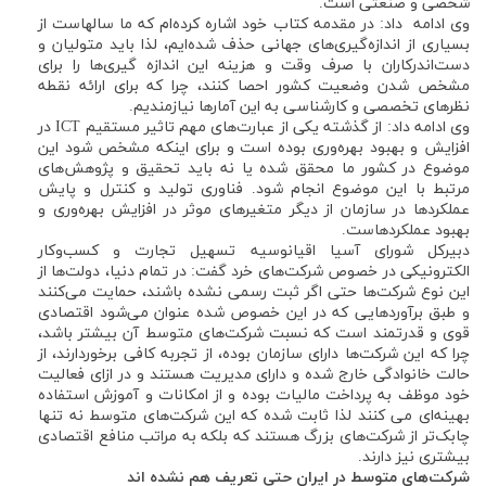
شخصی و صنعتی است.
وی ادامه داد: در مقدمه کتاب خود اشاره کرده‌ام که ما سالهاست از
بسیاری از اندازه‌گیری‌های جهانی حذف شده‌ایم، لذا باید متولیان و
دست‌اندرکاران با صرف وقت و هزینه این اندازه گیری‌ها را برای
مشخص شدن وضعیت کشور احصا کنند، چرا که برای ارائه نقطه
نظرهای تخصصی و کارشناسی به این آمارها نیازمندیم.
وی ادامه داد: از گذشته یکی از عبارت‌های مهم تاثیر مستقیم ICT در
افزایش و بهبود بهره‌وری بوده است و برای اینکه مشخص شود این
موضوع در کشور ما محقق شده یا نه باید تحقیق و پژوهش‌های
مرتبط با این موضوع انجام شود. فناوری تولید و کنترل و پایش
عملکردها در سازمان از دیگر متغیرهای موثر در افزایش بهره‌وری و
بهبود عملکردهاست.
دبیرکل شورای آسیا اقیانوسیه تسهیل تجارت و کسب‌وکار
الکترونیکی در خصوص شرکت‌های خرد گفت: در تمام دنیا، دولت‌ها از
این نوع شرکت‌ها حتی اگر ثبت رسمی نشده‌ باشند، حمایت می‌کنند
و طبق برآوردهایی که در این خصوص شده عنوان می‌شود اقتصادی
قوی و قدرتمند است که نسبت شرکت‌های متوسط آن بیشتر باشد،
چرا که این شرکت‌ها دارای سازمان بوده، از تجربه کافی برخوردارند، از
حالت خانوادگی خارج شده و دارای مدیریت هستند و در ازای فعالیت
خود موظف به پرداخت مالیات بوده و از امکانات و آموزش استفاده
بهینه‌ای می کنند لذا ثابت شده که این شرکت‌های متوسط نه تنها
چابک‌تر از شرکت‌های بزرگ هستند که بلکه به مراتب منافع اقتصادی
بیشتری نیز دارند.
شرکت‌های متوسط در ایران حتی تعریف هم نشده اند