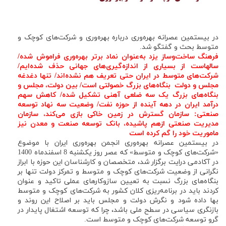
در بیستمین عصرانه بهره‌وری درباره بهره‌وری و شرکت‌های کوچک و
متوسط بحث و گفتگو شد.
فرهنگ ساخت‌و‌ساز یزد به‌عنوان نماد برتر بهره‌وری فراموش شده/
سالهاست از بسیاری از اندازه‌گیری‌های جهانی حذف شده‌ایم/
شرکت‌های متوسط در ایران حتی تعریف هم نشده‌اند/ تنها دغدغه
مجلس و دولت بنگاه‌های بزرگ خصولتی است/ بین دولت، مجلس و
بنگا‌ه‌های بزرگ یک سه ضلعی آهنی تشکیل شده/ کاهش سهم
درآمد ایران در دهه آینده از حوزه نفت/ وضعیت سه نهاد توسعه
صنعتی: سازمان گسترش در زمین خاکی بازی می‌کند، سازمان
مدیریت صنعتی ازهم پاشیده
،
بانک توسعه صنعت و معدن نیز
ماموریت خود را گم کرده است
در بیستمین عصرانه بهره‌وری انجمن بهره‌وری ایران با موضوع
«شرکت‌های کوچک و متوسط» که عصر روز یکشنبه 8 اسفندماه 1400
در آکادمی درایت برگزار شد، متخصصان و کارشناسان این حوزه با ابراز
نگرانی از وضعیت شرکت‌های کوچک و متوسط و تمرکز دولت تنها بر
بنگاه‌های بزرگ نسبت به تعیین سازوکارهای عملی تاکید و عنوان
کردند باید در برنامه‌ریزی کلان کشور به شرکت‌های کوچک و متوسط
بها داده شود و نگرش دولت و مجلس باید بر اصلاح این روند و
بازنگری سیاسی در سطح ملی باشد، چرا که توسعه اشتغال پایدار در
گرو توسعه شرکت‌های کوچک و متوسط است.