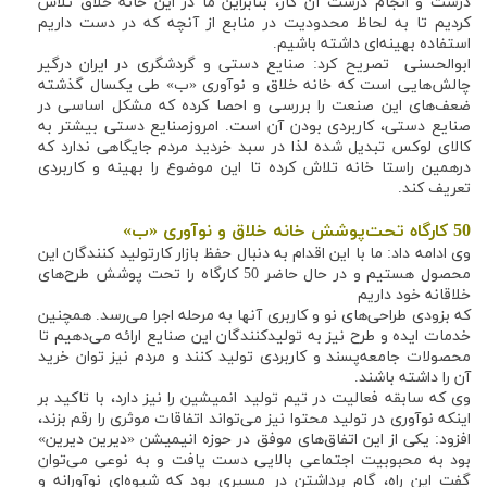
درست و انجام درست آن کار، بنابراین ما در این خانه خلاق تلاش
کردیم تا به لحاظ محدودیت در منابع از آنچه که در دست داریم
استفاده بهینه‌ای داشته باشیم.
ابوالحسنی تصریح کرد: صنایع دستی و گردشگری در ایران درگیر
چالش‌هایی است که خانه خلاق و نوآوری «ب» طی یکسال گذشته
ضعف‌های این صنعت را بررسی و احصا کرده که مشکل اساسی در
صنایع دستی، کاربردی بودن آن است. امروزصنایع دستی بیشتر به
کالای لوکس تبدیل شده لذا در سبد خردید مردم جایگاهی ندارد که
درهمین راستا خانه تلاش کرده تا این موضوع را بهینه و کاربردی
تعریف کند.
50 کارگاه تحت‌پوشش خانه خلاق و نوآوری «ب»
وی ادامه داد: ما با این اقدام به دنبال حفظ بازار کارتولید کنندگان این
محصول هستیم و در حال حاضر 50 کارگاه را تحت پوشش طرح‌های
خلاقانه خود داریم
که بزودی طراحی‌های نو و کاربری آنها به مرحله اجرا می‌رسد. همچنین
خدمات ایده و طرح نیز به تولیدکنندگان این صنایع ارائه می‌دهیم تا
محصولات جامعه‌پسند و کاربردی تولید کنند و مردم نیز توان خرید
آن را داشته باشند.
وی که سابقه فعالیت در تیم تولید انمیشین را نیز دارد، با تاکید بر
اینکه نوآوری در تولید محتوا نیز می‌تواند اتفاقات موثری را رقم بزند،
افزود: یکی از این اتفاق‌های موفق در حوزه انیمیشن «دیرین دیرین»
بود به محبوبیت اجتماعی بالایی دست یافت و به نوعی می‌توان
گفت این راه، گام برداشتن در مسیری بود که شیوه‌ای نوآورانه و