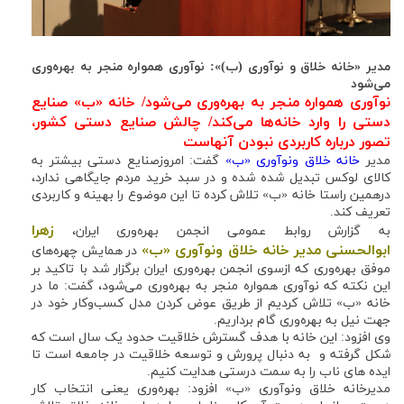
مدیر «خانه خلاق و نوآوری (ب)»: نوآوری همواره منجر به بهره‌وری
می‌شود
نوآوری همواره منجر به بهره‌وری می‌شود/ خانه «ب» صنایع
دستی را وارد خانه‌ها می‌کند/ چالش صنایع دستی کشور،
تصور درباره کاربردی نبودن آنهاست
مدیر
خانه خلاق ونوآوری «ب»
گفت: امروزصنایع دستی بیشتر به
کالای لوکس تبدیل شده شده و در سبد خرید مردم جایگاهی ندارد،
درهمین راستا خانه «ب» تلاش کرده تا این موضوع را بهینه و کاربردی
تعریف کند.
زهرا
به گزارش روابط عمومی انجمن بهره‌وری ایران،
ابوالحسنی مدیر خانه خلاق ونوآوری «ب»
در همایش چهره‌های
موفق بهره‌وری که ازسوی انجمن بهره‌وری ایران برگزار شد با تاکید بر
این نکته که نوآوری همواره منجر به بهره‌وری می‌شود، گفت: ما در
خانه «ب» تلاش کردیم از طریق عوض کردن مدل کسب‌و‌کار خود در
جهت نیل به بهره‌وری گام برداریم.
وی افزود: این خانه با هدف گسترش خلاقیت حدود یک سال است که
شکل گرفته و به دنبال پرورش و توسعه خلاقیت در جامعه است تا
ایده های ناب را به سمت درستی هدایت کنیم.
مدیرخانه خلاق ونوآوری «ب» افزود: بهره‌وری یعنی انتخاب کار