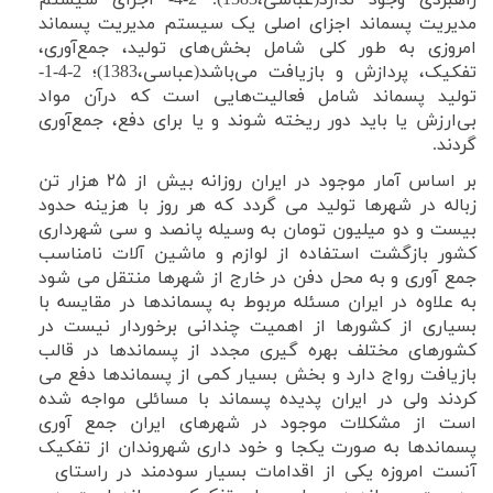
مدیریت پسماند اﺟﺰای اﺻﻠﯽ ﯾﮏ ﺳﯿﺴﺘﻢ ﻣﺪﯾﺮﯾﺖ ﭘﺴﻤﺎﻧﺪ
اﻣﺮوزی ﺑﻪ ﻃﻮر ﮐﻠﯽ ﺷﺎﻣﻞ بخش‌های ﺗﻮﻟﯿﺪ، ﺟﻤﻊآوری،
ﺗﻔﮑﯿﮏ، ﭘﺮدازش و ﺑﺎزﯾﺎﻓﺖ می‌باشد(عباسی،1383)؛ 2-4-1-
تولید پسماند شامل فعالیت‌هایی است که درآن مواد
بی‌ارزش یا باید دور ریخته شوند و یا برای دفع، جمع‌آوری
گردند
.
بر اساس آمار موجود در ایران روزانه بیش از
۲۵
هزار تن
زباله در شهرها تولید می گردد که هر روز با هزینه حدود
بیست و دو میلیون تومان به وسیله پانصد و سی شهرداری
کشور بازگشت استفاده از لوازم و ماشین آلات نامناسب
جمع آوری و به محل دفن در خارج از شهرها منتقل می شود
به علاوه در ایران مسئله مربوط به پسماندها در مقایسه با
بسیاری از کشورها از اهمیت چندانی برخوردار نیست در
کشورهای مختلف بهره گیری مجدد از پسماندها در قالب
بازیافت رواج دارد و بخش بسیار کمی از پسماندها دفع می
کردند ولی در ایران پدیده پسماند با مسائلی مواجه شده
است از مشکلات موجود در شهرهای ایران جمع آوری
پسماندها به صورت یکجا و خود داری شهروندان از تفکیک
آنست امروزه یکی از اقدامات بسیار سودمند در راستای