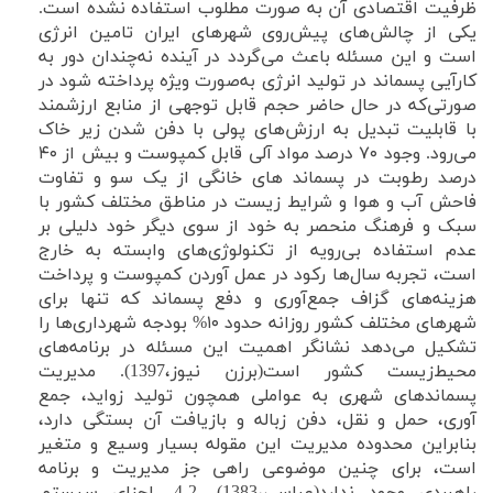
ظرفیت اقتصادی آن به صورت مطلوب استفاده نشده است.
یکی از چالش‌های پیش‌روی شهرهای ایران تامین انرژی
است و این مسئله باعث می‌گردد در آینده نه‌چندان دور به
کارآیی پسماند در تولید انرژی به‌صورت ویژه پرداخته شود در
صورتی‌که در حال حاضر حجم قابل توجهی از منابع ارزشمند
با قابلیت تبدیل به ارزش‌های پولی با دفن شدن زیر خاک
می‌رود. وجود
۷۰
درصد مواد آلی قابل کمپوست و بیش از
۴۰
درصد رطوبت در پسماند های خانگی از یک سو و تفاوت
فاحش آب و هوا و شرایط زیست در مناطق مختلف کشور با
سبک و فرهنگ منحصر به خود از سوی دیگر خود دلیلی بر
عدم استفاده بی‌رویه از تکنولوژی‌های وابسته به خارج
است، تجربه سال‌ها رکود در عمل آوردن کمپوست و پرداخت
هزینه‌های گزاف جمع‌آوری و دفع پسماند که تنها برای
شهرهای مختلف کشور روزانه حدود
۱۰%
بودجه شهرداری‌ها را
تشکیل می‌دهد نشانگر اهمیت این مسئله در برنامه‌های
محیط‌زیست کشور است(برزن نیوز،1397). مدیریت
پسماندهای شهری به عواملی همچون تولید زواید، جمع
آوری، حمل و نقل، دفن زباله و بازیافت آن بستگی دارد،
بنابراین محدوده مدیریت این مقوله بسیار وسیع و متغیر
است، برای چنین موضوعی راهی جز مدیریت و برنامه
راهبردی وجود ندارد(عباسی،1383). 2-4- اجزای سیستم