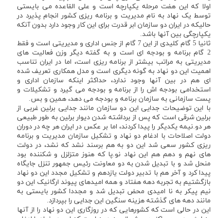
اولا که این هفت مرحله یکپارچه است و علی القاعده می بایستی
توسط یک نهاد به نام مدیریت و برنامه ریزی کشور انجام پذیرد در
حالیکه در ایران دو سازمان ابر قدرت برای این کار وجود دارد بدون آنکه
یکپارچگی بین آنها باشد.
ثانیا 5 گام کلیدی از این 7 گام از جنس اداری و مدیریتی است و فقط
2 گام برنامه و بودجه ای است و به گفته دیگر وزن فعالیت های
مدیریتی به مراتب بیشتر از برنامه ریزی است، اما در ایران تناسب
اهمیت این دو نهاد به گونه دیگری است و مدل همکاری تعریف شده
ای هم در بین آنها وجود ندارد، حداکثر اینکه سازمان اداری و
استخدامی بودجه اش را از برنامه و بودجه می گیرد و تشکیلات و
پست سازمانی به سازمان برنامه و بودجه می دهد، همین و بس.
با این توضیحات جدایی این دو سازمان مانند جدایی برلین غربی از
برلین شرقی است که پس از برداشته شدن دیوار برلین به طور طبیعی
هر دو.نیمه یکدیگر را پیدا کردند، اما بر عکس در ایران هر چه در دوران
دولت اصلاحات با ادغام دو نهاد و تشکیل سازمان مدیریت و برنامه
ریزی کشور سعی شد این دو به هم برسند نشد که نشد، در دولت
های نهم و دهم هم این نهاد نو.پا که هنوز متزلزل و شکننده بود
منحل شد و با تبدیل شدن به دو معاونت رئیس جمهور تنزل جایگاه
پیدا کرد و آخر هم با تدبیر دولت یازدهم و تشکیل مجدد این دو نهاد
بازگشتیم به تجربه دهه هفتاد و همه امیدهای پیوند ارگانیک این دو
نیم پیکر به نا امیدی محض تبدیل شد و مجددا کشور بایستی به
مانند دهه های گذشته هزینه سنگین این جدایی را بپردازد.
این در حالی است که کشورهایی که در روزگاری این دو نهاد را از آنها