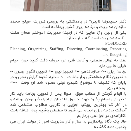
دکتر حمیدرضا نایبی* در یادداشتی به بررسی ضرورت احیای مجدد
سازمان مدیریت و برنامه ریزی کشور پرداخته است.
یکی از اولین واژه هایی که در زمینه مدیریت آموختم همان هفت
وظیفه مدیریت است که عبارتند از:
POSDCORB
Planning, Organizing, Staffing, Directing, Coordinating, Reporting
and Budgeting.
لطفا به توالی منطقی و کاملا فنی این حروف دقت کنید چون پیام
خیلی جالبی دارد:
برنامه ریزی --> سازماندهی --> تجهیز نیرو --> تعیین الگوی رهبری --
> تعیین نظام هماهنگی و ارتباطات --> تنظیم نحوه گزارش دهی و در
پایان که تکلیف 6 موضوع کلیدی قبلی معلوم شد آن وقت --->
بودجه ریزی.
با الهام گرفتن از مطلب فوق، اصولا پس از تدوین برنامه باید کار
مدیریتی انجام پذیرد جهت حصول اطمینان از اجرا پذیر بودن برنامه و
در آخر که بهترین رویکرد اجرایی با کارایی مطلوب مشخص شد
آنوقت بودجه ریزی انجام می شود تا مطمئن باشیم پول اضافه بابت
ناکارآمدی در اجرا نمی پردازیم .
حالا یک نگاه بیاندازیم به ساز و کار مدیریت امور در دولت ایران طی
چندین دهه گذشته ...