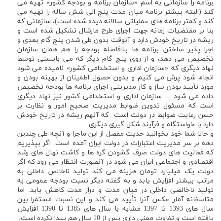
برنامه را سازمانی به اسم «سازمان برنامه و بودجه کشور» تهیه می
کند (البته بیشتر برنامه میان مدت پنج الی شش ساله را تهیه می
کند و کمتر برنامه های عملیاتی سالانه دیده شده است)، سازمانی که
بنا بر مقتضیات زمانه جهت اجرای طرح مارشال تشکیل شده است و
ریشه در تاریخ خودش دارد و آنوقت بدون طی شدن پنج گام بعدی و
اجرا پذیر ساختن برنامه ها بلافاصله بودجه را هم همان سازمان
تخصیص می دهد، و از روی پنج گام دیگر که می بایستی توسط
نهاد دیگری که «سازمان اداری و استخدامی کشور» نامیده می شود
انجام شود پرش می کنیم و بدون حصول اطمینان از بهینه بودن و
مورد تأیید بودن ساز و کار مدیریتی اجرای برنامه ها بودجه تخصیص
داده می شود ... سازمان اداری و استخدامی کشور نیز نهاد دیگری
است که مسئول تدوین ضوابط مدیریت صحیح امور و نظارت بر
حسن رعایت ضوابط در دولت است که آنهم ریشه در تاریخ خودش
دارد با خواستگاه و فرآیند شکل گیری دیگری.
و حالا شما خود بخوانید حدیث مفصل از این ماجرا و آنچه طی چندین
دهه بر سر مدیریت اعتبارات در دولت ایران آمده است. اگر بپذیریم
که فعالیت های دولت صرف گشودن گره ها و کاشت نهال های رشد
اقتصادی و اجتماعی ایران می شود در آنصورت انتظار می رود که اگر
دولت یک میلیارد تومان هزینه می کند تولید ناخالص داخلی به
مراتب بیشتر افزایش یابد و به گفته دیگر نسبت بودجه عمومی به
تولید ناخالصی داخلی در میان مدت و دراز مدت کاهش یابد. اما
متاسفانه آمار عکس آنرا تأیید می کند و این نسبت مستمرا بین
سال های 1393 تا 1397 مشابه با سال های 1385 تا 1390 افزایش
یافته است و تفاوت معنی داری پس از 10 سال هم پیدا نکرده است.