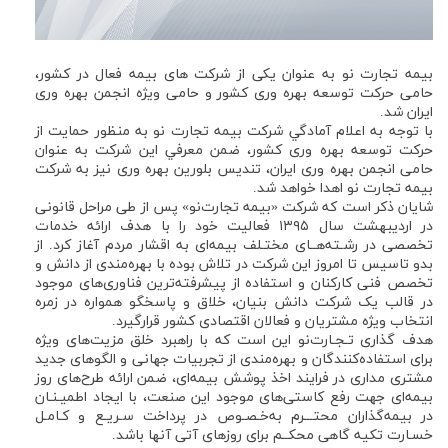
بیمه تجارت نو به عنوان یکی از شرکت های بیمه فعال در کشور،
حامی حركت توسعه بهره وری كشور و حامی ویژه انجمن بهره وری
ایران شد.
با توجه به اعلام آمادگي شركت بيمه تجارت نو به منظور حمايت از
حركت توسعه بهره وری کشور، ضمن معرفي اين شركت به عنوان
حامی انجمن بهره وری ایران، تنديس بلورين بهره وری نيز به شركت
بيمه تجارت نو اهدا خواهد شد.
شايان ذكر است كه شرکت «بیمه تجارت‌نو» پس از طی مراحل قانونی
در اردیبهشت سال ۱۳۹۵ فعالیت خود را با هدف ارائه خدمات
تخصصی در رشـته‌هــای مختـلف بیمه‌ای به اقشار مردم آغاز کرد. از
بدو تاسیس تا امروز این شرکت در تلاش بوده با بهره‌مندی از دانش و
تخصص فنی کارکنان و استفاده از پیشرفته‌ترین فناوری‌های موجود
در قالب یک شرکت دانش بنیان، خلاق و پاسخگو همواره در زمره
انتخاب ویژه مشتریان و فعالان اقتصادی کشور قرارگیرد.
هدف گذاری تـجـارت‌نو این است که با راهبرد خلق مزیت‌های ویژه
برای استفاده‌کنندگان و بهره‌مندی از تجربیات جهانی و الگوهای جدید
مشتری مداری در فرایند اخذ پوشش بیمه‌ای، ضمن ارائه طرح‌های روز
بیمه‌ای جهت رفع کاستی‌های موجود این صنعت، با ایجاد اطمیـنـان
در بیمه‌گذاران محتـــرم به‌خـصـوص در پرداخت سـریـع و کـامـل
خسـارت تکیه گاهی محکــم برای روزهای آتی آنها باشد.