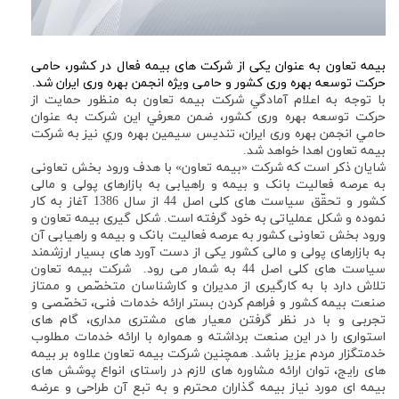
بیمه تعاون به عنوان یکی از شرکت های بیمه فعال در کشور، حامی
حركت توسعه بهره وری كشور و حامی ویژه انجمن بهره وری ایران شد.
با توجه به اعلام آمادگي شركت بيمه تعاون به منظور حمايت از
حركت توسعه بهره وری کشور، ضمن معرفي اين شركت به عنوان
حامي انجمن بهره وری ایران، تنديس سیمین بهره وري نيز به شركت
بيمه تعاون اهدا خواهد شد.
شايان ذكر است كه شرکت «بیمه تعاون» با هدف ورود بخش تعاونی
به عرصه فعالیت بانک و بیمه و راهیابی به بازارهای پولی و مالی
کشور و تحقّق سیاست های کلی اصل 44 از سال 1386 آغاز به کار
نموده و شکل عملیاتی به خود گرفته است. شکل گیری بیمه تعاون و
ورود بخش تعاونی كشور به عرصه فعالیت بانک و بیمه و راهیابی آن
به بازارهای پولی و مالی كشور یکی از دست آورد های بسیار ارزشمند
سیاست های كلی اصل 44 به شمار می رود. شرکت بیمه تعاون
تلاش دارد با به کارگیری از مدیران و کارشناسان متخصّص و ممتاز
صنعت بیمه کشور و فراهم کردن بستر ارائه خدمات فنی، تخصّصی و
تجربی و با در نظر گرفتن معیار های مشتری مداری، گام های
استواری را در این صنعت برداشته و همواره با ارائه خدمات مطلوب
خدمتگزار مردم عزیز باشد. همچنین شرکت بیمه تعاون علاوه بر بیمه
های رایج، توان ارائه مشاوره های لازم در راستای انواع پوشش های
بیمه ای مورد نیاز بیمه گذاران محترم و به تبع آن طراحی و عرضه