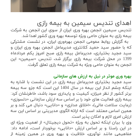
اهدای تندیس سیمین به بیمه رازی
تندیس سیمین انجمن بهره وری ایران از سوی این انجمن به شرکت
بیمه رازی به عنوان حامی ویژه توسعه بهره وری کشور اهدا شد.
به گزارش روابط عمومی انجمن بهره‌وری ایران، در نشست مشترکی
که با حضور سید حمید کلانتری، مدیرعامل انجمن بهره وری ایران و
سید مجید بختیاری، مدیرعامل بیمه رازی صبح امروز یکم مردادماه
1399 در محل شرکت بیمه رازی برگزار شد، تندیس «سیمین» این
انجمن به عنوان حامی ویژه به شرکت بیمه رازی تعلق گرفت.
بهره وری موثر در نیل به ارزش های سازمانی
سید مجید بختیاری مدیرعامل بیمه رازی در این نشست با اشاره به
اینکه چشم انداز این بیمه در سال 1404 این است که جزو سه بیمه
برتر کشور از نظر میزان، کیفیت و پایداری سود باشد، خاطرنشان کرد:
بیمه رازی فعالیت های خود را بر اساس سه ارزش سازمانی «دلسوزی»
(رعایت سلامت مالی)، «اخلاق مداری» و «دانایی» دنبال می کند و بر
همین اساس معتقد است که ارائه الگوی مدیریتی بر اساس این سه
ارزش امری لازم و امکان پذیر است.
وی با بیان اینکه تحول به ویژه «تحول دیجیتال» از اهمیت ویژه ای
در این راستا و بر اساس ارزش «دانایی» برخوردار است، ادامه داد:
مفاهیمی مانند نوآوری، خلاقیت و بهره وری در همین زمینه از