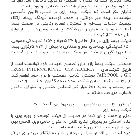
عامل دیگری است که نقش با اهمیتی در تولید ناخالص ملی دارد که
این موضوع، در شرایط تحریم از اهمیت دوچندانی برخوردار است.
شایان ذکر است که شرکت بیمه رازی بر اساس قانون تأسیس
مؤسسات بیمه غیر دولتی، با هدف توسعه فرهنگ بیمه، ارتقاء
کیفیت خدمات بیمه‌ای و گسترش فضای رقابتی در صنعت بیمه
فعالیت خود را به عنوان اولین شرکت بیمه خصوصی در ایران از اوایل
سال ۱۳۸۲ آغاز کرده است.
شرکت بیمه رازی در حال حاضر با ۳۶ شعبه و ۱۰۵۶ نمایندگی عمومی،
۶۵۳ نمایندگی بیمه‌های عمر و همکاری با بیش از ۸۷۴ کارگزاری بیمه
و با بهره گیری از ۴۷۰ نفر همکار توانمند و مجرب در حال فعالیت
است.
همچنین شرکت بیمۀ رازی برای تضمین تعهدات خود توانسته است از
طریق شرکت‌های TRUST INTERNATIONAL- CCR ALGERIA –
GIC و FAIR POOL پوشش اتکایی مطمئنی را برای خود فراهم کند.
طی ۱۶ سال فعالیت این شرکت تعداد بیمه گذاران به قریب ۹ میلیون
نفر رسیده و حدود ۶۵۰ هزار نفر اشخاص حقیقی و حقوقی تاکنون
خسارت دریافت داشته‌اند.
در متن لوح سپاس تندیس سیمین بهره وری آمده است:
شرکت بیمه رازی:
«عزم و همت والای شما در حمایت از حرکت توسعه و بهره وری با
اعلام آمادگی در پذیرش ایفای نقش به عنوان حامی ویژه انجمن بهره
وری ایران موجب امتنان و شایسته سپاس است.
امید است این اقدام، سرآغاز توجه بیشتر به ارتقای بهره وری در آن