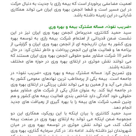
اهمیت مضاعفی برخوردار است که بیمه رازی با جدیت به دنبال حرکت
در این مسیر است و قطعا انجمن بهره وری ایران می تواند همکاری
شایانی در این زمینه داشته باشد.
«ضریب نفوذ»، مساله مشترک بیمه و بهره وری
سید حمید کلانتری، مدیرعامل انجمن بهره وری ایران نیز در این
نشست ضمن قدردانی از اهتمام شرکت بیمه رازی به توسعه بهره
وری کشور به بیان تاریخچه ای از انجمن بهره وری ایران و گزارشی از
برنامه ها و فعالیت های این انجمن پرداخت و خاطر نشان کرد: در حال
حاضر 10 شرکت مشاور عضو حقوقی انجمن بهره وری ایران هستند که
می توانند نقش موثری در ارتقای بهره وری در حوزه های مختلف
داشته باشند.
وی تصریح کرد: مساله مشترک بیمه و بهره وری، «ضریب نفوذ» در
جامعه است. بیمه یکی از پرمخاطب ترین نهادهای عمومی کشور به
شمار می آید و از همین رو می تواند نقش پررنگی در ارتقای بهره وری
در جامعه ایفا کند. به عنوان مثال یکی از شرکت های مشاور عضو
حقوقی خود آمادگی دارد شاخص بندی فعالیت بیمه های کشور و هم
چنین شعب شرکت های بیمه را با بهره گیری از رهیافت های جدید
انجام دهد.
سید حمید کلانتری با بیان اینکه با این رویکرد، همکاری این دو
مجموعه ضمن اینکه می تواند به ارتقای بهره وری در صنعت بیمه
کمک کند، می تواند نقش موثری در توسعه بهره وری در میان
شهروندان نیز داشته باشد. ادامه داد: در کنار سرمایه گذاری، بهره وری