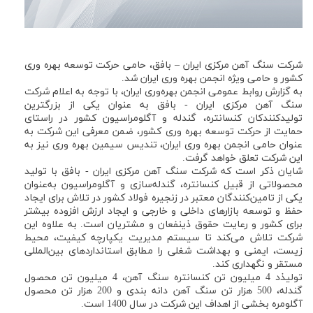
شركت سنگ آهن مرکزی ایران – بافق، حامی حركت توسعه بهره وری
كشور و حامی ویژه انجمن بهره وری ایران شد.
به گزارش روابط عمومی انجمن بهره‌وری ایران، با توجه به اعلام شركت
سنگ آهن مرکزی ایران - بافق به عنوان یکی از بزرگترین
تولیدکنندکان کنسانتره، گندله و آگلومراسیون کشور در راستای
حمایت از حركت توسعه بهره وری کشور، ضمن معرفی این شركت به
عنوان حامی انجمن بهره وری ایران، تندیس سیمین بهره وری نیز به
این شرکت تعلق خواهد گرفت.
شایان ذكر است كه شركت سنگ آهن مرکزی ایران - بافق با تولید
محصولاتی از قبیل کنسانتره، گندله‌سازی و آگلومراسیون به‌عنوان
یکی از تامین‌کنندگان معتبر در زنجیره فولاد کشور در تلاش برای ایجاد
حفظ و توسعه بازارهای داخلی و خارجی و ایجاد ارزش افزوده بیشتر
برای کشور و رعایت حقوق ذینفعان و مشتریان است. به علاوه این
شرکت تلاش می‌کند تا سیستم مدیریت یکپارچه کیفیت، محیط
زیست، ایمنی و بهداشت شغلی را مطابق استانداردهای بین‌المللی
مستقر و نگهداری کند.
تولیذد 4 میلیون تن کنسانتره سنگ آهن، 4 میلیون تن محصول
گندله، 500 هزار تن سنگ آهن دانه بندی و 200 هزار تن محصول
آگلومره بخشی از اهداف این شرکت در سال 1400 است.