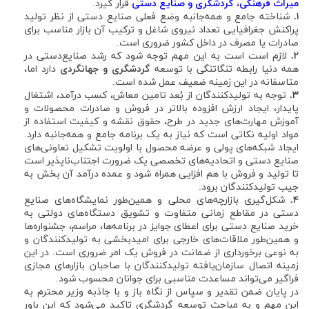
میراث فرهنگی، گردشگری و صنایع دستی
قرار گیرد.
۱.
شناخته جامع و همه‌جانبه وضع فعلی صنایع دستی از نظر تولید
پراکنش جغرافیایی تعداد نیروی شاغل و ترکیب آن بازار مناسب برای
صادرات یا مصرف در داخل کشور ضروری است.
۲.
لازم است است به این مهم توجه شود که رشد صنایع‌دستی در
همه دنیا رابطه تنگاتنگی با توسعه
گردشگری و جهانگردی
دارد اما،
متاسفانه در این زمینه ضعیف عمل شده است.
۳.
توجه به تولیدکنندگان از بُعد تامین معاش، کسب درآمد، اشتغال
پایدار، ایجاد ارزش افزوده بالاتر در فروش و صادرات محصولات و
آموزش مهارت‌های جدید در طرح، حقوق نقشه و کیفیت استفاده از
مواد اولیه نکاتی است که نیاز به یک برنامه جامع و همه‌جانبه دارد.
ایجاد شبکه‌های پولی و عرضه محصول با اولویت تشکیل تعاونی‌های
صنایع دستی و اتحادیه‌های تخصصی یک ضرورت اجتناب‌ناپذیر است
تا تولید و فروش با هم افزایی همراه شود و عمده درآمد آن بخش به
جیب تولیدکنندگان برود.
۴.
شکل‌گیری بازارچه‌های محلی و همین‌طور نمایشگاه‌های صنایع
دستی در مقاطع زمانی متفاوت و تشویق دستگاه‌های دولتی به
خرید صنایع دستی برای اعطای جوایز در برنامه‌ها، مراسم، جشنواره‌ها
و همین‌طور ملاقات‌های خارجی برای امیدبخشی به تولیدکنندگان و
به نوعی برخورداری از ضمانت در فروش یک امر ضروری است. در این
زمینه اتصال سازمان‌یافته تولیدکنندگان با صاحبان بازارهای مجازی
فراگیر می‌تواند مساعدت مناسبی برای جوانان محسوب شود.
در پایان ضمن تقدیر و سپاس از نگاه باز و با جاذبه وزیر محترم به
این مهم و به مباحث توسعه گردشگری تاکید می‌شود که این باور