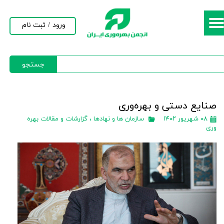
حساب کاربری من
ورود
/
ثبت نام
تغییر گذر واژه
جستجو
سفارشات
خروج از حساب کاربری
صنایع دستی و بهره‌وری
۰۸ شهریور ۱۴۰۲
سازمان ها و نهادها
،
گزارشات و مقالات بهره
وری