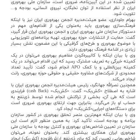
تعیین شده در این آیین‌نامه، ضروری است، سازمان ملی بهره‌وری
ایران از نظر استفاده از توان نخبگان، نیروی انسانی، بودجه و...
تقویت شود.
بهرام جلوداری، عضو هیئت‌مدیره انجمن بهره‌وری ایران نیز با اینکه
فرهنگ‌سازی بهره‌وری باید به‌عنوان یکی از اقدام‌های مهم در
دستورکار سازمان ملی بهره‌وری ایران و انجمن بهره‌وری ایران قرار گیرد،
گفت: حمایت از انتشارات حوزه بهره‌وری، تهیه برنامه‌های تلویزیونی
با موضوع بهره‌وری و طرح‌های گرافیکی با این مضمون، نقش بسیار
زیادی در اشاعه فرهنگ بهره‌وری دارند.
وی با بیان اینکه با کالیبره‌کردن مفاهیم بهره‌وری می‌توان در یک
کمیته خبرگی به تعریف مشترک رسید که این اقدام می‌تواند در یک
کمیته بین‌المللی و با کمک APO انجام شود، گفت: تأیید تعداد
محدودی از شرکت‌های مشاوره حقیقی و حقوقی حوزه بهره‌وری، رانت
ایجاد می‌کند.
همچنین نصرالله جهانگرد، رئیس هیئت‌مدیره انجمن بهره‌وری ایران با
اشاره به اصطلاح «کش‌بک» گفت: «کش‌بک» (cash Back) فرایندی
است که طی آن، بخشی از تراکنش انجام شده توسط ذی‌نفع به
حساب او باز می‌گردد. بنابراین جهت ارتقای بهره‌وری ضروری است
برای دستگاه‌های اجرایی«کش‌بک» ایجاد کرد.
وی با بیان اینکه مهم‌ترین عنصر تحقق بهره‌وری در کشور سازمان
برنامه و بودجه است، تأکید کرد: به همین منظور لازم است این
سازمان در تعیین شاخص‌های بهره‌وری و کنترل بودجه با سازمان ملی
بهره‌وری ایران همکاری بیشتری کند. به‌عنوان نمونه، می‌توان
شاخص‌هایی تعیین کرد که برای ذی‌نفع ارزش‌افزوده (کش‌بک) ایجاد