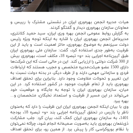
هیات مدیره انجمن بهره‌وری ایران در نشستی مشترک با رییس و
معاونان سازمان بهره‌وری دیدار و گفتگو کردند.
به گزارش روابط عمومی انجمن بهره وری ایران، سید حمید کلانتری،
مدیرعامل انجمن بهره‌وری ایران با اشاره به اینکه توجه ویژه رئیس
دولت سیزدهم به موضوع بهره‌وری، حائز اهمیت است و باید از این
ظرفیت به‌طور جدی استفاده کرد، گفت: سازمان ملی بهره‌وری ایران
طبق آیین‌نامه اجرایی بند «و» تبصره 18، مکلف است، بهره‌وری بیش
از 300 شرکت دولتی را ارزیابی کند. این در حالی است که این شرکت‌ها
دارای 1500 عضو هیئت‌مدیره متخصص و مجرب هستند که ارتباطات
فردی و سازمانی مهمی دارند و از طرف دیگر، در بدنه دولت نسبت به
این تغییر و تحولات مقاومت وجود دارد. بنابراین برای تحقق اهداف
بهره‌وری باید از تمام ظرفیت موجود در کشور استفاده کرد. در این
میان، سازمان بهره‌وری ایران با توجه به جایگاه و موقعیت خود
می‌تواند در این مسیر از ظرفیت و استعداد نخبگان، متخصصان و...
بهره‌ ببرد.
وی با بیان اینکه انجمن بهره‌وری ایران این ظرفیت را دارد که به‌عنوان
ناظر یا بازرس در تحقق آیین‌نامه اجرایی بند «و» تبصره 18، بودجه
1401، به سازمان بهره‌وری ایران کمک کند، بیان کرد: جلب مشارکت
ذی‌نفعان بهره‌وری باید به‌صورت صمیمانه انجام شود، چراکه نمی‌توان
با نظام بوروکراسی کار را پیش برد. از همین رو، برای تحقق اهداف