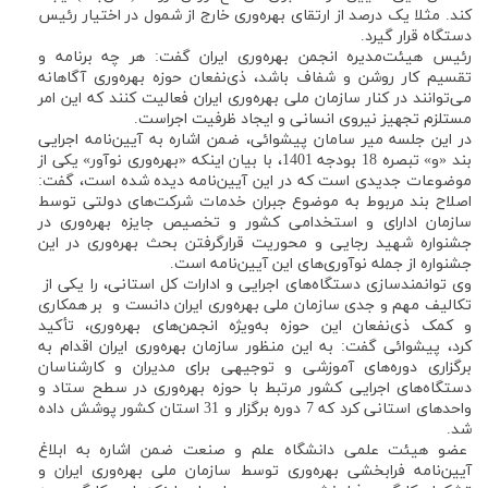
کند. مثلا یک درصد از ارتقای بهره‌وری خارج از شمول در اختیار رئیس
دستگاه قرار گیرد.
رئیس هیئت‌مدیره انجمن بهره‌وری ایران گفت: هر چه برنامه و
تقسیم کار روشن و شفاف باشد، ذی‌نفعان حوزه بهره‌وری آگاهانه
می‌توانند در کنار سازمان ملی بهره‌وری ایران فعالیت کنند که این امر
مستلزم تجهیز نیروی انسانی و ایجاد ظرفیت اجراست.
در این جلسه میر سامان پیشوائی، ضمن اشاره به آیین‌نامه اجرایی
بند «و» تبصره 18 بودجه 1401، با بیان اینکه «بهره‌وری نوآور» یکی از
موضوعات جدیدی است که در این آیین‌نامه دیده شده است، گفت:
اصلاح بند مربوط به موضوع جبران خدمات شرکت‌های دولتی توسط
سازمان ادارای و استخدامی کشور و تخصیص جایزه بهره‌وری در
جشنواره شهید رجایی و محوریت قرارگرفتن بحث بهره‌وری در این
جشنواره از جمله نوآوری‌های این آیین‌نامه است.
وی توانمندسازی دستگاه‌های اجرایی و ادارات کل استانی، را یکی از
تکالیف مهم و جدی سازمان ملی بهره‌وری ایران دانست و بر همکاری
و کمک ذی‌نفعان این حوزه به‌ویژه انجمن‌های بهره‌وری، تأکید
کرد، پیشوائی گفت: به این منظور سازمان بهره‌وری ایران اقدام به
برگزاری دوره‌های آموزشی و توجیهی برای مدیران و کارشناسان
دستگاه‌های اجرایی کشور مرتبط با حوزه بهره‌وری در سطح ستاد و
واحدهای استانی کرد که 7 دوره برگزار و 31 استان کشور پوشش داده
شد.
عضو هیئت علمی دانشگاه علم و صنعت ضمن اشاره به ابلاغ
آیین‌نامه فرابخشی بهره‌وری توسط سازمان ملی بهره‌وری ایران و