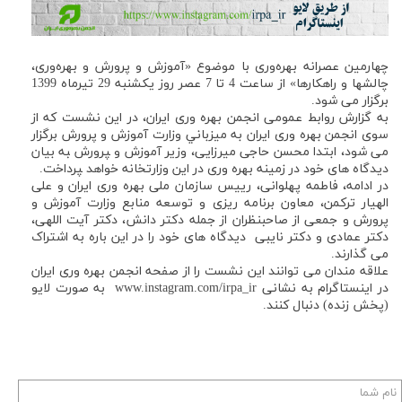
چهارمین عصرانه بهره‌وری با موضوع «آموزش و پرورش و بهره‌وری،
چالشها و راهكارها» از ساعت 4 تا 7 عصر روز يكشنبه 29 تيرماه 1399
برگزار می شود.
به گزارش روابط عمومی انجمن بهره وری ايران، در اين نشست كه از
سوی انجمن بهره وری ایران به ميزباني وزارت آموزش و پرورش برگزار
می شود،‍‍ ابتدا محسن حاجی میرزایی، وزیر آموزش و ‍پرورش ‍‍به بيان
ديدگاه های خود در زمینه بهره وری در این وزارتخانه خواهد ‍پرداخت.
در ادامه، فاطمه پهلوانی، رييس سازمان ملی بهره وری ايران و علی
الهيار تركمن، معاون برنامه ريزی و توسعه منابع وزارت آموزش و
پرورش و جمعی از صاحبنظران از جمله دکتر دانش، دکتر آیت اللهی،
دكتر عمادی و دكتر نايبی دیدگاه های خود را در این باره به اشتراک
می گذارند.
علاقه مندان می توانند این نشست را از صفحه انجمن بهره وری ایران
در اینستاگرام به نشانی www.instagram.com/irpa_ir به صورت لايو
(پخش زنده) دنبال کنند.