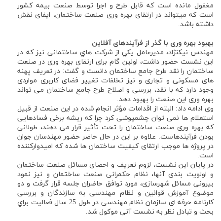
مغفول مانده است که قابل طرح و اجرا توسط صنعت بیمه کشور
است که میتواند در ارتقای بهره وری صنعت ساختمان، ایفای نقش
داشته باشد.
بهبود
بهره وری
با
گذر
از
فرآیندهای
آفلاین
مهندس نیکنژاد، مدیرعامل يكي از شرکت هاي ساختمانی نيز كه در
اين نشست حضور داشت، اولین گام برای ارتقای بهره وری در صنعت
ساختمان را نقد طرح جامع ساختمان دانست و گفت: در تعریف پهنه
های مسکونی و تجاری و نیز تخلفات تغییر فضای کاربری مواردی
وجود دارد که با نقد، بررسی و اصلاح طرح جامع ساختمان می تواند
بهره وری این صنعت را بهبود دهد.
وی ادامه داد: البته از اقدامات مؤثر انجام شده در این صنعت از قبیل
استعلام ها نمی توان چشمپوشی کرد چرا که ریشه برخی فسادهایی
که بهره وری صنعت ساختمان را تحت تأثیر قرار می دهند، طولانی
بودن فرآیندهاست. علاوه بر این در حال حاضر حضور مهندسان جوان
در پروژه ها موجب ارتقای کیفیت ساختمان ها شده که امیدوارکننده
است.
در پایان این نشست، لزوم تعریف و احصای مسائل صنعت ساختمان
و اولویت بندی آنها، نظام حکمرانی صنعت ساختمان و نیز نمود
بیرونی مسائل شهرسازی، مورد توافق حاضران جلسه قرار گرفت و دو
موضوع آموزش قوانین و نظام مهندسی به سازندگان و بررسی
کارنامه حرفه ای سازمان نظام مهندسی در طول 25 سال فعاليت براي
بحث و تبادل نظر به نشست آتی موکول شد.