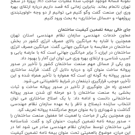
نمونه مساله موجود موجب شده عملیات ساخت 363 پروژه در سطح
تهران ناتمام بماند. بنابراین زمانی که قصد داریم درباره ارتقای بهره
وری این صنعت گفت وگو کنیم می توانیم از دو وجه «اولویتبندی
پروژهها» و «مسائل ساختاری» به بحث ورود کنیم.
جای
خالی
بیمه
تضمین
کیفیت
ساختمان
معاون خدمات مهندسی سازمان نظام مهندسی استان تهران
همچنین با اشاره به میانگین بالای مصرف انرژی کشور در بخش
ساختمان در مقایسه با میانگین جهانی گفت: میانگین مصرف انرژی
ساختمان در ایران، 5 برابر میانگین جهاني است که با عارضه یابی و
آسیب شناسی و ارتقای بهره وری می توان این آمار را بهبود داد.
وی یکی از مسائل مهم صنعت ساختمان کشور را تأخیر در صدور
پروانه ساخت عنوان کرد و درباره دلایل آن گفت: فرآیند ساختاری
صدور پروانه به گونه ای است که همواره با تأخیر همراه شده و این
تأخیر، موجب قرارگیری ذینفعان در شرایط نااطمینانی می شود.
احمدی راه حل جلوگیری از تأخیر در صدور پروانه ساخت و ثبات
بخشی به صنعت ساختمان را دو مرحله ای شدن صدور پروانه
ساختمانی دانست و ادامه داد: با یک اصلاح ساختاری می توان
انتخاب سازنده ذیصلاح و ناظر را به عهده سازمان نظام مهندسی
گذاشت و شهرداری را به عنوان مرجع صادرکننده پروانه تعریف کرد.
وی همچنین یکی از مباحث یا اهمیت اما مغفول صنعت ساختمان را
» صدور بیمه نامه تضمین کیفیت «عنوان کرد و گفت: شناسنامه
فنی ساختمان توسط سازمان نظام مهندسی صادر می شود اما در
این میان، موضوع بااهمیتی تحت عنوان بیمه نامه تضمین کیفیت