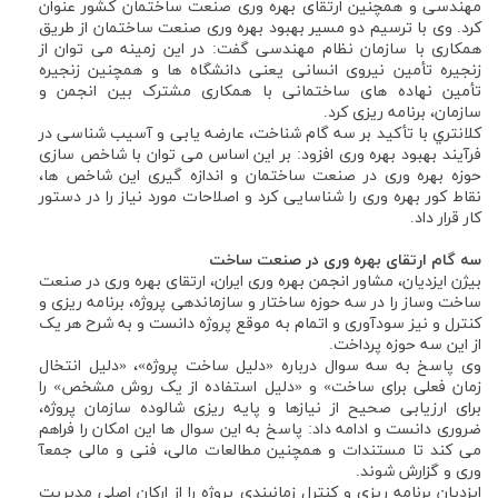
مهندسی و همچنین ارتقای بهره وری صنعت ساختمان کشور عنوان
کرد. وی با ترسیم دو مسیر بهبود بهره وری صنعت ساختمان از طریق
همکاری با سازمان نظام مهندسی گفت: در این زمینه می توان از
زنجیره تأمین نیروی انسانی یعنی دانشگاه ها و همچنین زنجیره
تأمین نهاده های ساختمانی با همکاری مشترک بین انجمن و
سازمان، برنامه ریزی کرد.
كلانتري با تأکید بر سه گام شناخت، عارضه یابی و آسیب شناسی در
فرآیند بهبود بهره وری افزود: بر این اساس می توان با شاخص سازی
حوزه بهره وری در صنعت ساختمان و اندازه گیری این شاخص ها،
نقاط کور بهره وری را شناسایی کرد و اصلاحات مورد نیاز را در دستور
کار قرار داد.
سه گام ارتقای بهره وری در صنعت ساخت
بیژن ایزدیان، مشاور انجمن بهره وری ایران، ارتقای بهره وری در صنعت
ساخت وساز را در سه حوزه ساختار و سازماندهی پروژه، برنامه ریزی و
کنترل و نیز سودآوری و اتمام به موقع پروژه دانست و به شرح هر یک
از این سه حوزه پرداخت.
وی پاسخ به سه سوال درباره «دلیل ساخت پروژه»، «دلیل انتخال
زمان فعلی برای ساخت» و «دلیل استفاده از یک روش مشخص» را
برای ارزیابی صحیح از نیازها و پایه ریزی شالوده سازمان پروژه،
ضروری دانست و ادامه داد: پاسخ به این سوال ها این امکان را فراهم
می کند تا مستندات و همچنین مطالعات مالی، فنی و مالی جمعآ
وری و گزارش شوند.
ایزدیان برنامه ریزی و کنترل زمانبندی پروژه را از ارکان اصلی مدیریت