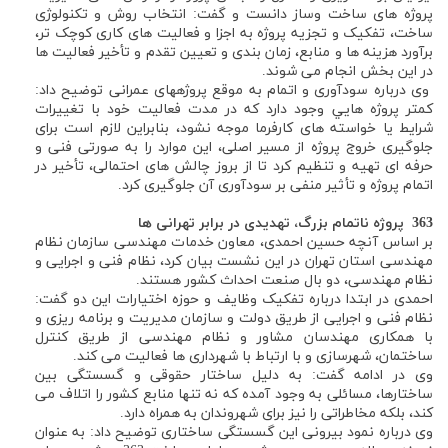
پروژه های ساخت وساز دانست و گفت: انتخاب روش و تکنولوژی
ساخت، تفکیک و تجزیه پروژه به اجزا و فعالیت های کاری کوچک تر،
برآورد هزینه ها و منابع، زمان بندی و تعیین تقدم و تأخیر فعالیت ها
در این بخش انجام می شوند.
وی درباره سودآوری و اتمام به موقع پروژههای عمرانی توضیح داد:
کمتر پروژه هایي وجود دارد که در مدت فعالیت خود با تغییرات
شرایط یا خواسته های کارفرما موجه نشود، بنابراین لازم است برای
جلوگیری خروج پروژه از مسیر اصلی، این موارد را به صورتی فنی و
حرفه ای تهیه و تنظیم کرد تا از بروز چالش های احتمالی، تأخیر در
اتمام پروژه و تأثیر منفی بر سودآوری آن جلوگیری كرد.
363
پروژه ناتمام بزرگ، تهدیدی در برابر تهرانی ها
بر اساس آنچه حسین احمدی، معاون خدمات مهندسی سازمان نظام
مهندسی استان تهران در این نشست بیان کرد، نظام فنی و اجرایی و
نظام مهندسی، دو بال صنعت احداث کشور هستند.
احمدی در ابتدا درباره تفکیک وظایف و حوزه اختیارات این دو گفت:
نظام فنی و اجرایی از طریق دولت و سازمان مدیریت و برنامه ریزی و
با همکاری مهندسان مشاور و نظام مهندسی از طریق کنترل
ساختمان، شهرسازی و با ارتباط با شهرداری ها فعالیت می کند.
وی در ادامه گفت: به دلیل ساختار حقوقی و گسستگی بین
ساختارها، مسائلی به وجود آمده که نه تنها منابع کشور را اتلاف می
کند، بلکه مخاطراتی را نیز برای شهروندان به همراه دارد.
وی درباره نمود بیرونی این گسستگی ساختاری توضیح داد: به عنوان