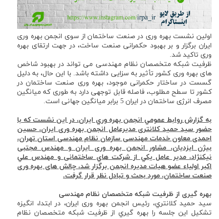
اولين نشست بهره وری در صنعت ساختمان از سوی انجمن بهره وری
ايران برگزار و بر بهبود حکمرانی صنعت ساخت، در جهت ارتقای بهره
وری تاکید شد.
ظرفیت شبکه متخصصان نظام مهندسی می تواند در بهبود شاخص
های بهره وری کشور تأثیر به سزایی داشته باشد. با این حال، به دلیل
گسست در ساختار حکمرانی موجود، بهره وری صنعت ساختمان در
کشور تا سطح مطلوب، فاصله قابل توجهی دارد به طوری که میانگین
مصرف انرژی ساختمان در ایران 5 برابر میانگین جهانی است.
به گزارش روابط عمومي انجمن بهره وري ايران، در این نشست که با
حضور سید حمید کلانتری مديرعامل انجمن بهره وری ایران، حسین
احمدی معاون خدمات مهندسی سازمان نظام مهندسی استان تهران،
بیژن ایزدیان، مشاور انجمن بهره وری ایران و مهندس مجتبی
نیکنژاد، مدیر عامل يكي از شرکت هاي ساختمانی و مهندس علي
اكبر اولیاء عضو هیات مدیره انجمن برگزار شد، چالش های بهره وری
صنعت ساختمان، مورد بحث و تبادل نظر قرار گرفت.
بهره گیری از ظرفیت شبکه متخصصان نظام مهندسی
سید حمید كلانتري، رئیس انجمن بهره وری ایران، در ابتدا، انگیزه
تشکیل این جلسه را بهره گيري از ظرفیت شبکه متخصصان نظام