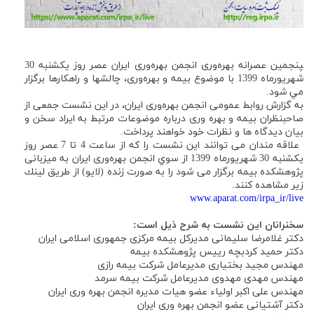
‍پنجمین عصرانه بهره‌وری انجمن بهره‌وری ایران عصر روز یکشنبه 30
شهریورماه 1399 با موضوع بیمه و بهره‌وری، چالشها و راهكارها برگزار
مي شود.
به گزارش روابط عمومی انجمن بهره‌وری ايران، در اين نشست جمعی از
صاحبنظران بيمه و بهره وری درباره موضوعات مرتبط به ایراد سخن و
بیان دیدگاه ها و نظرات خود خواهند پرداخت.
علاقه مندان می توانند اين نشست را كه از ساعت 4 تا 7 عصر روز
يكشنبه 30 شهريورماه 1399 از سوي انجمن بهره‌وری ايران به ميزبانی
پژوهشكده بيمه برگزار می شود را به صورت زنده (لايو) از طريق لينك
زير مشاهده كنند.
www.aparat.com/irpa_ir/live
سخنرانان این نشست به شرح ذیل است:
دکتر غلامرضا سلیمانی مدیرکل بیمه مرکزی جمهوری اسلامی ایران
دکتر حمید کردبچه رییس پژوهشکده بیمه
مهندس مجید بختیاری مدیرعامل شرکت بیمه رازی
مهندس مهدی مهدوی مدیرعامل شرکت بیمه سرمد
مهندس علی اکبر اولیاء عضو هیات مدیره انجمن بهره وری ایران
دکتر آشتیانی عضو انجمن بهره وری ایران