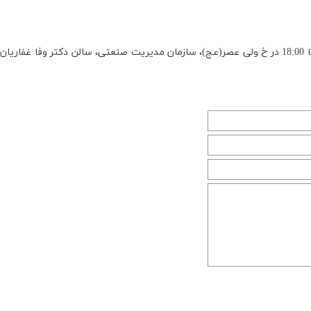
این نشست روز چهارشنبه 27 مهر 1401؛ از ساعت 14:30 تا 18:00 در خ ولی عصر(عج)، سازمان مدیریت صنعتی، سالن دکتر وفا غفاری