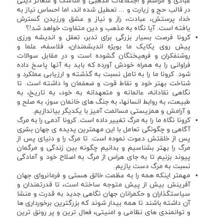
عبادی و مراسم و اجتماعات مذهبی و مناسک و شعائر دینی
در قالب حج و زیارت و ... تعطیل شده اند، اما احساس نیاز به
خدا، پرستش، عبادت، راز و نیاز و عشق ورزیدن گسترش
یافته است. آیا نگاه به مذهب و دین متفاوت خواهد شد!؟
کرونا فرصت بسیار بزرگی برای تدبر، تعقل و اندیشه ورزی
پیش روی یکایک ما بویژه اندیشمندان، فلاسفه، علما و
روشنفکران و فرهیختگان گشوده است و در مقابل سوالات
فراوانی را به همراه خودش آورده که باید به آنها پاسخ داده
شود. کرونا ما را به تامل نسبت به گذشته و ارزیابی عملکرد و
شناخت بهتر خود و نقاط قوت و ضعفمان وا داشته است. تا
نگاهی نقادانه، عالمانه و متعهدانه به خود، به تاریخ، به
طبیعت، به روابط انسانها، به جنگ های خانمان سوز، به صلح و
و آرامش و همزیستی مسالمت آمیز با یکدیگر بیاندازیم.
کرونا نگاه ما را به مرگ تغییر داده است. کرونا آدمی را به مرگ
آگاهی و چگونگی تعامل با این مهمترین پدیده ی جهان بشری
پس از خلقتش دعوت نموده است. تا مرگ را و دنیای پس از
مرگ را بهتر بشناسیم و بدانیم چگونه بین زندگی و مرگمان
پیوند بزنیم تا به جای هراس از مرگ به اصلاح خود و آمادگی
نسبت به مرگ دست یازیم.
مهمتر اینکه همه را به عظمت خالق هستی و فرمانروای جهان
آفرینش بیش از پیش متوجه ساخته است، تا قدرتمندان و
سیاستگذاران و حکمرانان جهان نگاهی جدید به قدرت و منشا
آن داشته باشند تا همه بیدار شوند که بزرگترین برخورداری ها
و توانمندی های نظامی و امنیتی، فعال ترین و پر رونق ترین