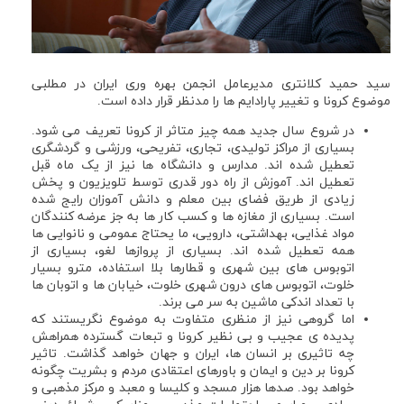
سید حمید کلانتری مدیرعامل انجمن بهره وری ایران در مطلبی
موضوع کرونا و تغییر پارادایم ها را مدنظر قرار داده است.
در شروع سال جدید همه چیز متاثر از کرونا تعریف می شود.
بسیاری از مراکز تولیدی، تجاری، تفریحی، ورزشی و گردشگری
تعطیل شده اند. مدارس و دانشگاه ها نیز از یک ماه قبل
تعطیل اند. آموزش از راه دور قدری توسط تلویزیون و پخش
زیادی از طریق فضای بین معلم و دانش آموزان رایج شده
است. بسیاری از مغازه ها و کسب کار ها به جز عرضه کنندگان
مواد غذایی، بهداشتی، دارویی، ما یحتاج عمومی و نانوایی ها
همه تعطیل شده اند. بسیاری از پروازها لغو، بسیاری از
اتوبوس های بین شهری و قطارها بلا استفاده، مترو بسیار
خلوت، اتوبوس های درون شهری خلوت، خیابان ها و اتوبان ها
با تعداد اندکی ماشین به سر می برند.
اما گروهی نیز از منظری متفاوت به موضوع نگریستند که
پدیده ی عجیب و بی نظیر کرونا و تبعات گسترده همراهش
چه تاثیری بر انسان ها، ایران و جهان خواهد گذاشت. تاثیر
کرونا بر دین و ایمان و باورهای اعتقادی مردم و بشریت چگونه
خواهد بود. صدها هزار مسجد و کلیسا و معبد و مرکز مذهبی و