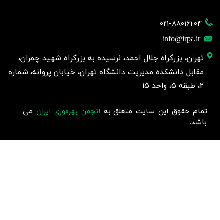
021-88016204
info@irpa.ir
تهران، بزرگراه جلال احمد، نرسیده به بزرگراه شهید چمران،
مقابل دانشکده مدیریت دانشگاه تهران، خیابان پروانه، شماره
2، طبقه 5، واحد 15
تمام حقوق این سایت متعلق به
انجمن بهره‌وری ایران
می
باشد.