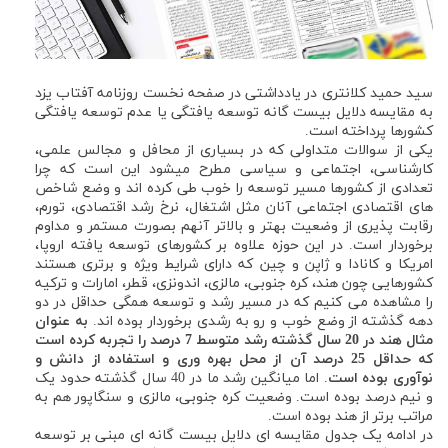
سید حمید کلانتری در یادداشتی در صفحه نخست روزنامه آفتاب یزد
به مقایسه دلایل بیست گانه توسعه یافتگی یا عدم توسعه یافتگی
کشورها پرداخته است.
یکی از سوالات متداولی که در بسیاری از محافل و مجالس علمی،
کارشناسی، اجتماعی و سیاسی مطرح میشود این است که چرا
تعدادی از کشورها مسیر توسعه را خوب طی کرده اند و وضع شاخص
های اقتصادی اجتماعی آنان مثل اشتغال، نرخ رشد اقتصادی، تورم،
رقابت پذیری از وضعیت بهتر و بالاتر آنهم بصورت مستمر و مداوم
برخوردار است. در این حوزه علاوه بر کشورهای توسعه یافته اروپا،
امریکا و کانادا و ژاپن و چین که دارای شرایط ویژه و برتری هستند
کشورهایی چون هند، کره جنوبی، مالزی، اندونزی، قطر، امارات و ترکیه
را مشاهده می کنیم که در مسیر رشد و توسعه همگی حداقل در دو
دهه گذشته از وضع خوب و رو به رشدی برخوردار بوده اند.
به عنوان
مثال هند در 20 سال گذشته رشد متوسط 7 درصد را تجربه کرده است
که حداقل 25 درصد آن از محل بهره وری و استفاده از دانش و
نوآوری بوده است
. اما میانگین رشد ما در 40 سال گذشته حدود یک
و نیم درصد بوده است. وضعیت کره جنوبی، مالزی و سنگاپور هم به
مراتب برتر از هند بوده است.
در ادامه یک جدول مقایسه ای دلایل بیست گانه ای مبنی بر توسعه