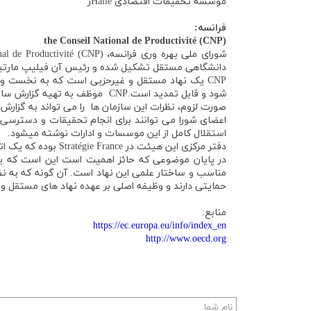
موسسه تحقیقات اقتصادی Halleژ
فرانسه:
the Conseil National de Productivité (CNP)
دانشگاهی مستقل تشکیل شده و رئیس آن فیلیپ مارتین، ا
CNP یک نهاد مستقل و غیرحزبی است که به نخست و
شود و قابل تمدید است.CNP موظف ب
صورت لزوم، نظرات این سازمان ها را می تواند به گزار
اعضای شورا می توانند برای انجام تحقیقات و دسترسی ب
استقلال كامل از این موسسات و ادارات نوشته میشود.
دفتر مرکزی این هیئت در Stratégie France بوده که یک اتاق فکر عمومی مستقل وابسته به دفتر نخست وزیر است.
در پایان موضوعی که حائز اهمیت است این است که یکی 
مناسب و ساختار علمی این نهاد است. آن گونه كه به نظر
حمایتی دارند و وظیفه اصلی بر عهده نهاد های مستقل
منابع:
https://ec.europa.eu/info/index_en
http://www.oecd.org