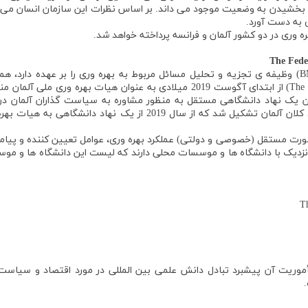
ود بخشیدن به وضعیت موجود می داند. بر اساس نظرات این سازمان انسان می 
ی به دست آورد.
ه وری در دو کشور آلمان و فرانسه پرداخته خواهد شد.
The
Fede
در کشور آلمان وزارت امور اقتصادی و انرژی فدرال (BMWi) وظیفه ی تجزیه و تحلیل مسائل مربوط به بهره وری را بر عهده دارد
کارشناسان خبره اقتصادی (The Council of Economic Experts) از ابتدای آگوست 2019 میلادی به عنوان هیات بهره وری مل
صل در سال 1963 میلادی به عنوان یک نهاد دانشگاهی مستقل به منظور مشاوره به سیاست گذاران آلمان د
سیاست های اقتصادی، با هدف ارزیابی توسعه اقتصاد کلان آلمان تشکیل شد که از سال 2019 از یک نهاد دانشگاهی ب
رت مستقل (خصوصی و دولتی) عملکرد بهره وری، عوامل تعیین کننده و پیام
اط نزدیک با دانشگاه ها و موسسات محلی دارند که لیست این دانشگاه ها و م
T
مأموریت آن پیشبرد تبادل دانش علمی بین المللی در مورد اقتصاد و سیاست