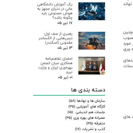
تواند
یک آموزش دانشگاهی
عالی در دنیای مجهز به
هوش مصنوعی باید
چگونه باشد؟
۱۷ تیر ۰۵
، همچنین
رهبری از صف اول؛
ی آلمان منصوب
درس‌هایی از الکساندر
مقدونی (اسکندر)
ر مورد
۱۳ تیر ۰۵
ه هیات بهره وری
امضای تفاهم‌نامه
دهای
همکاری میان انجمن
وسسات
بهره‌وری ایران و وزارت
نیرو
۰۱ تیر ۰۵
دسته بندی ها
سازمان ها و نهادها
(۵۸)
کارگاه های آموزشی
(۳۵)
جلسات هم اندیشی
(۱۵)
 های
عصرانه های بهره وری
(۳۵)
متفرقه
(۳۵)
کتب و نشریات
(۱۷)