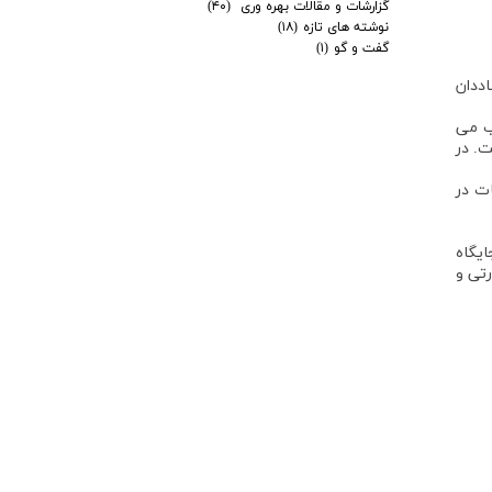
گزارشات و مقالات بهره وری
(۴۰)
نوشته های تازه
(۱۸)
گفت و گو
(۱)
Co) در 23 ژوئن 2018 میلادی تاسیس شد. این هیات از 11 اقتصاددان
ب می
ست. در
ت در
یگاه
رتی و