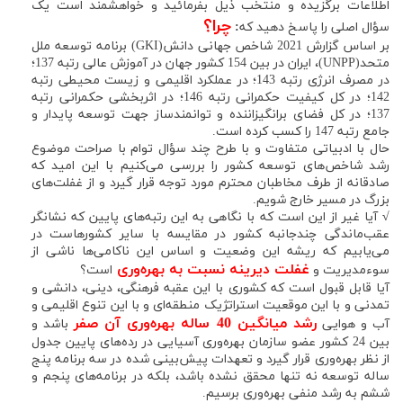
اطلاعات برگزیده و منتخب ذیل بفرمائید و خواهشمند است یک
چرا؟
سؤال اصلی را پاسخ دهید که
:
بر اساس گزارش 2021 شاخص جهانی دانش(GKI) برنامه توسعه ملل
متحد(UNPP)، ایران در بین 154 کشور جهان در آموزش عالی رتبه 137؛
در مصرف انرژی رتبه 143؛ در عملکرد اقلیمی و زیست محیطی رتبه
142؛ در کل کیفیت حکمرانی رتبه 146؛ در اثربخشی حکمرانی رتبه
137؛ در کل فضای برانگیزاننده و توانمندساز جهت توسعه پایدار و
جامع رتبه 147 را کسب کرده است.
حال با ادبیاتی متفاوت و با طرح چند سؤال توام با صراحت موضوع
رشد شاخص‌های توسعه کشور را بررسی می‌کنیم با این امید که
صادقانه از طرف مخاطبان محترم مورد توجه قرار گیرد و از غفلت‌های
بزرگ در مسیر خارج شویم.
√
آیا غیر از این است که با نگاهی به این رتبه‌های پایین که نشانگر
عقب‌ماندگی چندجانبه کشور در مقایسه با سایر کشور‌هاست در
می‌یابیم که ریشه این وضعیت و اساس این ناکامی‌ها ناشی از
غفلت دیرینه نسبت به بهره‌وری
سوء‌مدیریت و
است؟
آیا قابل قبول است که کشوری با این عقبه فرهنگی، دینی، دانشی و
تمدنی و با این موقعیت استراتژیک منطقه‌ای و با این تنوع اقلیمی و
رشد میانگین 40 ساله بهره‌وری آن صفر
آب و هوایی
باشد و
بین 24 کشور عضو سازمان بهره‌وری آسیایی در رده‌های پایین جدول
از نظر بهره‌وری قرار گیرد و تعهدات پیش‌بینی شده در سه برنامه پنج
ساله توسعه نه تنها محقق نشده باشد، بلکه در برنامه‌های پنجم و
ششم به رشد منفی بهره‌وری برسیم.