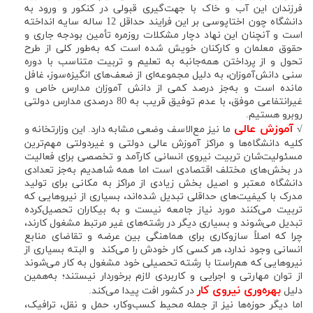
فرزندان این آب و خاک با جهت‌گیری قبولی در کنکور و ورود به
دانشگاه چون اختاپوسی بر این فرایند حداقل 12 ساله سایه انداخته
است و آنچنان این نهاد دچار مشکلات روزمره تأمین بودجه جاری و
حقوق معلمان و کارکنان خویش شده است که به‌طور کلی از طرح
تحول و از پرداختن همه‌جانبه به تعلیم و تربیت متناسب با دوره
سنی دانش‌آموزان، به دلیل مجموعه‌ای از ضعف‌های انگیزه‌سوز، غافل
مانده است و به‌جز درصد کمی از دانش آموزان مدارس خاص و
غیرانتفاعی موفق، با عدم توفیق قریب به 80 درصدی مدارس دولتی
روبرو هستیم.
آموزش عالی
√
ما نیز مع‌الاسف وضعی مشابه دارد. این وزارتخانه و
کلیه دانشگاه‌ها و مراکز آموزش عالی دولتی و غیردولتی مهم‌ترین
مسئولیت‌شان تربیت نیروی انسانی کارآمد و تخصصی برای فعالیت
در بخش‌های مختلف اقتصادی است اما همه شاهدیم به‌جز تعدادی
دانشگاه معتبر و اصیل بخش زیادی از مراکز به مکانی برای تولید
مدرک با کیفیت‌های حداقلی تبدیل شده‌اند، بسیاری از نیروهایی که
تربیت می‌کنند مورد نیاز جامعه نیست و به بیکاران تحصیل‌کرده
تبدیل می‌شوند و بسیاری دیگر در رشته‌های غیر مرتبط مشغول کارند،
چرا که اصلاً سازوکاری برای هماهنگی بین عرضه و تقاضای منابع
انسانی وجود ندارد، هر کسی کار خودش را می‌کند و البته بسیاری از
نیروهایی که هم‌راستا با رشته تحصیلی خود مشغول به کار می‌شوند
از توان مهارتی و اجرایی و کاربردی لازم برخوردار نیستند؛ به‌همین
بهره‌وری نیروی کار
دلیل
در کشور افت پیدا می‌کند.
اما دیگر حوزه‌ها نیز از جمله محیط کسب‌وکار، حمل و نقل، ترافیک،