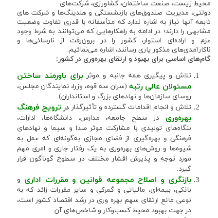
محیط زیست، صنعت ساختمان، کشاورزی، شرکت‌های
دولتی، مدیریت صندوق‌های بازنشستگی و هلدینگ‌ها و شرکت های
تابعه آنها نیاز به اشاره ندارد که متأسفانه با قدری تفاوت وضعیت
مشابهی را دارند؛ در ادامه به راهکارهایی که می‌توانند به شرط وجود
عزم و اراده‌ای استوار، کشور را در برون‌رفت از نارسائی‌ها و
ناکارآمدی‌های مذکور یاری رسانند، اشاره می‌نمائیم.
گام‌های اساسی برای بهبود و ارتقای بهره‌وری در کشور:
برای باورمند ساختن
تلاش و پیگیری همه جانبه و موثر
مسئولان عالی رتبه
(سران سه قوه، وزرا، نمایندگان مجلس،
روسای سازمان‌ها و نهادهای بزرگ و استانداران).
ترویج فرهنگ
تلاش و انجام اقدامات گسترده و تأثیرگذار
در
بهره‌وری
در سطح جامعه، مدارس، دانشگاه‌ها، ادارات،
بنگاه‌های تولیدی با مشارکت موثر صدا و سیما و نهادهای
فرهنگی و بهره‌گیری از فضای مجازی به‌گونه‌ای که عمل به
شیوه‌ها و روش‌های بهره‌وری به یک رفتار جاری و امری مهم
مورد توجه و پذیرش اقشار مختلف در سطوح گوناگون قرار
گیرد.
بازنگری و اصلاح مجموعه قوانین و مقررات اداری
و
بانکی، بیمه‌ای، مالیاتی و گمرکی و سایر مقررات زائد که به
نوعی مانع ارتقای سهم بهره وری در رشد اقتصاد کشور است،
در جهت بهبود محیط کسب‌و‌کار و شاخص‌های آن