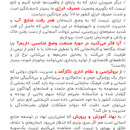
√
دیگر ضرورتی ندارد که به پاره‌ای از واقعیت‌ها اشاره کنیم و لازم
مصرف انرژی
نیست که بگوییم وضعیت
ما بسیار تاسف‌انگیز است
و شدت مصرف انرژی کشور ما 5/4 برابر میانگین دنیاست.
هدر رفت منابع آب
√
نیازی نیست که به وضع نابسامان
و
مدیریت نادرست و نابهره‌ورانه در این ثروت ملی که حاصل آن افت
شدید سفره‌های زیرزمینی، تبخیر نزولات آسمانی، از دست رفتن خاک
و رانش و فرسایش زمین است بپردازیم.
آیا فکر می‌کنید در حوزه صنعت وضع مناسبی داریم؟
√
چرا
تعداد بنگاه‌ها و کارخانجاتی که یا تعطیل شده‌اند یا با کمتر از نیمی از
ظرفیت کار می‌کنند یا به‌دلیل تحریم‌ها و بی‌ثباتی نرخ ارز و
تلاطم‌های اقتصادی، از تولید پایداری نمی‌توانند برخوردار شوند، بسیار
بالاست؟
بروکراسی و نظام اداری ناکارآمد
√
از
و مدیریت ناتوان دولتی که
دچار یک روزمرگی مزمن و ندانم‌کاری و بی‌برنامگی و بی‌انگیزگی منابع
انسانی و افت فرهنگ سازمانی شده است، چه باید گفت که بخشی از
این مجموعه به سوء‌استفاده های متعدد و فسادهای گوناگون نیز
گرفتار شده و متأسفانه علیرغم اینکه سهم بالایی از بودجه و
اعتبارات کشور را به خود اختصاص داده است، اثربخشی لازم ندارد. آیا
می‌توان امید داشت که بتواند مشکلات فراوان عقب‌ماندگی را
مدیریت و حل کند؟
نهاد آموزش و پرورش
√
به
که اصلی‌ترین نهاد در توسعه منابع
انسانی است هم اگر سری بزنیم که انتظار می‌رود انسان‌های با نشاط،
خلاق و بهره‌ور را تربیت کند، مشاهده می‌کنیم تربیت یک‌سویه