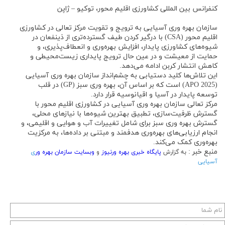
کنفرانس بین المللی کشاورزی اقلیم محور، توکیو – ژاپن
سازمان بهره وری آسیایی به ترویج و تقویت مرکز تعالی در کشاورزی
اقلیم محور (CSA) با درگیر کردن طیف گسترده‌تری از ذینفعان در
شیوه‌های کشاورزی پایدار، افزایش بهره‌وری و انعطاف‌پذیری، و
حمایت از معیشت و در عین حال ترویج پایداری زیست‌محیطی و
کاهش انتشار کربن ادامه می‌دهد.
این تلاش‌ها کلید دستیابی به چشم‌انداز سازمان بهره وری آسیایی
(2025 APO) است که بر اساس آن، بهره وری سبز (GP) در قلب
توسعه پایدار در آسیا و اقیانوسیه قرار دارد.
مرکز تعالی سازمان بهره وری آسیایی در کشاورزی اقلیم محور با
گسترش ظرفیت‌سازی، تطبیق بهترین شیوه‌ها با نیازهای محلی،
گسترش بهره وری سبز برای شامل تغییرات آب و هوایی و اقلیمی، و
انجام ارزیابی‌های بهره‌وری هدفمند و مبتنی بر داده‌ها، به مرکزیت
بهره‌وری کمک می‌کند.
منبع خبر :
به گزارش
پایگاه خبری بهره ورنیوز
و
وبسایت سازمان بهره ور
ی
آ
سیایی