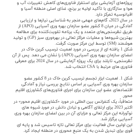
پروژه‌های آزمایشی برای استقرار فناوری‌های کاهش تغییرات آب و
هوا و سازگاری با تأکید اولیه بر برنج، غذای اصلی منطقه آسیا و
اقیانوسیه تمرکز دارد.
در سال 2023، گام‌های مهمی منجر به شناسایی نیازها و ارزیابی
آمادگی در میان 8 کشور عضو سازمان بهره وری آسیایی (APO) از
طریق نظرسنجی‌های متعدد و یک برنامه تقویت‌کننده برای مطالعه
بهترین شیوه‌ها و عملیات مراکز تعالی در بهره‌وری سبز (GP) و تولید
هوشمند (SM) توسط این مرکز صورت گرفت.
شکل 1 یافته ای از بررسی در مورد اهمیت ترسیب کربن خاک در
اعضای سازمان بهره وری آسیایی (APO) را نشان می دهد. پس از آن
نظرسنجی، تایلند برای یک پروژه آزمایشی در سال 2024 برای معرفی
فناوری های مرتبط با CSA انتخاب شد.
شکل 1. اهمیت ابزار تجسم ترسیب کربن خاک در 8 کشور عضو
سازمان بهره وری آسیایی بر اساس نتایج بررسی نیاز و آمادگی
اقتصادهای عضو این سازمان برای اجرای فناوری‌های کشاورزی اقلیم
محور.
متعاقباً، یک کنفرانس بین المللی در مورد «کشاورزی اقلیم محور» در
اکتبر 2023 برای ارتقای آگاهی و تبادل دانش در مورد شیوه های
نوآورانه این مرکز تعالی و مزایای آن در بین اعضای سازمان بهره وری
آسیایی برگزار شد.
این اولین سال فعالیت برای مرکز تعالی تازه تاسیس شد و پایه ای
قوی برای تبدیل شدن به یک منبع محوری در منطقه ایجاد کرد.