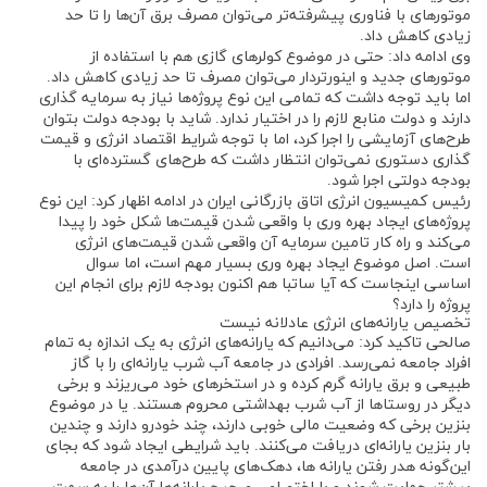
موتور‌های با فناوری پیشرفته‌تر می‌توان مصرف برق آن‌ها را تا حد
زیادی کاهش داد.
وی ادامه داد: حتی در موضوع کولر‌های گازی هم با استفاده از
موتور‌های جدید و اینورتردار می‌توان مصرف تا حد زیادی کاهش داد.
اما باید توجه داشت که تمامی این نوع پروژه‌ها نیاز به سرمایه گذاری
دارند و دولت منابع لازم را در اختیار ندارد. شاید با بودجه دولت بتوان
طرح‌های آزمایشی را اجرا کرد، اما با توجه شرایط اقتصاد انرژی و قیمت
گذاری دستوری نمی‌توان انتظار داشت که طرح‌های گسترده‌ای با
بودجه دولتی اجرا شود.
رئیس کمیسیون انرژی اتاق بازرگانی ایران در ادامه اظهار کرد: این نوع
پروژه‌های ایجاد بهره وری با واقعی شدن قیمت‌ها شکل خود را پیدا
می‌کند و راه کار تامین سرمایه آن واقعی شدن قیمت‌های انرژی
است. اصل موضوع ایجاد بهره وری بسیار مهم است، اما سوال
اساسی اینجاست که آیا ساتبا هم اکنون بودجه لازم برای انجام این
پروژه را دارد؟
تخصیص یارانه‌های انرژی عادلانه نیست
صالحی تاکید کرد: می‌دانیم که یارانه‌های انرژی به یک اندازه به تمام
افراد جامعه نمی‌رسد. افرادی در جامعه آب شرب یارانه‌ای را با گاز
طبیعی و برق یارانه گرم کرده و در استخر‌های خود می‌ریزند و برخی
دیگر در روستا‌ها از آب شرب بهداشتی محروم هستند. یا در موضوع
بنزین برخی که وضعیت مالی خوبی دارند، چند خودرو دارند و چندین
بار بنزین یارانه‌ای دریافت می‌کنند. باید شرایطی ایجاد شود که بجای
این‌گونه هدر رفتن یارانه ها، دهک‌های پایین درآمدی در جامعه