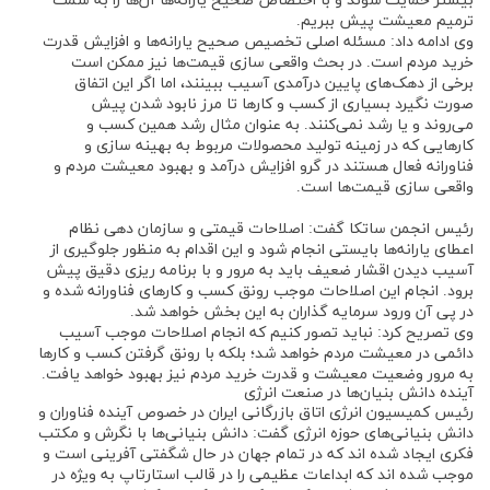
بیشتر حمایت شوند و با اختصاص صحیح یارانه‌ها آن‌ها را به سمت
ترمیم معیشت پیش ببریم.
وی ادامه داد: مسئله اصلی تخصیص صحیح یارانه‌ها و افزایش قدرت
خرید مردم است. در بحث واقعی سازی قیمت‌ها نیز ممکن است
برخی از دهک‌های پایین درآمدی آسیب ببینند، اما اگر این اتفاق
صورت نگیرد بسیاری از کسب و کار‌ها تا مرز نابود شدن پیش
می‌روند و یا رشد نمی‌کنند. به عنوان مثال رشد همین کسب و
کار‌هایی که در زمینه تولید محصولات مربوط به بهینه سازی و
فناورانه فعال هستند در گرو افزایش درآمد و بهبود معیشت مردم و
واقعی سازی قیمت‌ها است.
رئیس انجمن ساتکا گفت: اصلاحات قیمتی و سازمان دهی نظام
اعطای یارانه‌ها بایستی انجام شود و این اقدام به منظور جلوگیری از
آسیب دیدن اقشار ضعیف باید به مرور و با برنامه ریزی دقیق پیش
برود. انجام این اصلاحات موجب رونق کسب و کار‌های فناورانه شده و
در پی آن ورود سرمایه گذاران به این بخش خواهد شد.
وی تصریح کرد: نباید تصور کنیم که انجام اصلاحات موجب آسیب
دائمی در معیشت مردم خواهد شد؛ بلکه با رونق گرفتن کسب و کار‌ها
به مرور وضعیت معیشت و قدرت خرید مردم نیز بهبود خواهد یافت.
آینده دانش بنیان‌ها در صنعت انرژی
رئیس کمیسیون انرژی اتاق بازرگانی ایران در خصوص آینده فناوران و
دانش بنیانی‌های حوزه انرژی گفت: دانش بنیانی‌ها با نگرش و مکتب
فکری ایجاد شده اند که در تمام جهان در حال شگفتی آفرینی است و
موجب شده اند که ابداعات عظیمی را در قالب استارتاپ به ویژه در