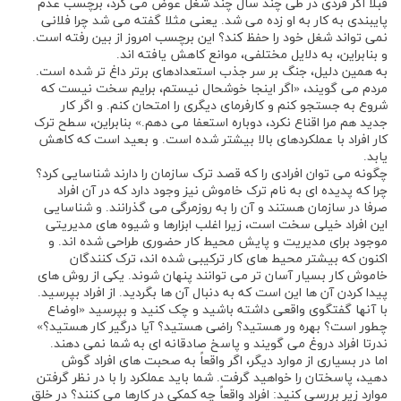
قبلا اگر فردی در طی چند سال چند شغل عوض می کرد، برچسب عدم
پایبندی به کار به او زده می شد. یعنی مثلا گفته می شد چرا فلانی
نمی تواند شغل خود را حفظ کند؟ این برچسب امروز از بین رفته است.
و بنابراین، به دلایل مختلفی، موانع کاهش یافته ‌اند.
به همین دلیل، جنگ بر سر جذب استعدادهای برتر داغ ‌تر شده است.
مردم می‌ گویند، «اگر اینجا خوشحال نیستم، برایم سخت نیست که
شروع به جستجو کنم و کارفرمای دیگری را امتحان کنم. و اگر کار
جدید هم مرا اقناع نکرد، دوباره استعفا می ‌دهم.» بنابراین، سطح ترک
کار افراد با عملکردهای بالا بیشتر شده است. و بعید است که کاهش
یابد.
چگونه می ‌توان افرادی را که قصد ترک سازمان را دارند شناسایی کرد؟
چرا که پدیده ای به نام ترک خاموش نیز وجود دارد که در آن افراد
صرفا در سازمان هستند و آن را به روزمرگی می گذرانند. و شناسایی
این افراد خیلی سخت است، زیرا اغلب ابزارها و شیوه ‌های مدیریتی
موجود برای مدیریت و پایش محیط کار حضوری طراحی شده‌ اند. و
اکنون که بیشتر محیط ‌های کار ترکیبی شده ‌اند، ترک ‌کنندگان
خاموش کار بسیار آسان ‌تر می توانند پنهان شوند. یکی از روش ‌های
پیدا کردن آن ‌ها این است که به دنبال آن ‌ها بگردید. از افراد بپرسید.
با آنها گفتگوی واقعی داشته باشید و چک کنید و بپرسید «اوضاع
چطور است؟ بهره ‌ور هستید؟ راضی هستید؟ آیا درگیر کار هستید؟»
ندرتا افراد دروغ می ‌گویند و پاسخ صادقانه ‌ای به شما نمی ‌دهند.
اما در بسیاری از موارد دیگر، اگر واقعاً به صحبت های افراد گوش
دهید، پاسختان را خواهید گرفت. شما باید عملکرد را با در نظر گرفتن
موارد زیر بررسی کنید: افراد واقعاً چه کمکی در کارها می ‌کنند؟ در خلق