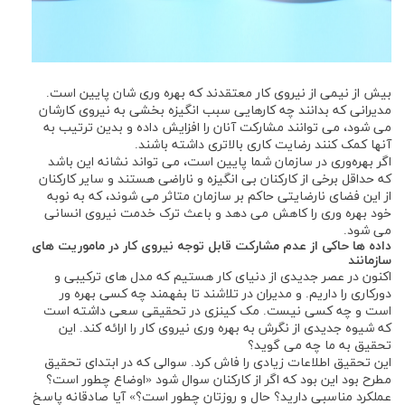
بیش از نیمی از نیروی کار معتقدند که بهره وری شان پایین است.
مدیرانی که بدانند چه کارهایی سبب انگیزه بخشی به نیروی کارشان
می شود، می توانند مشارکت آنان را افزایش داده و بدین ترتیب به
آنها کمک کنند رضایت کاری بالاتری داشته باشند.
اگر بهره‌وری در سازمان شما پایین است، می تواند نشانه این باشد
که حداقل برخی از کارکنان بی‌ انگیزه و ناراضی هستند و سایر کارکنان
از این فضای نارضایتی حاکم بر سازمان متاثر می‌ شوند، که به نوبه
خود بهره ‌وری را کاهش می‌ دهد و باعث ترک خدمت نیروی انسانی
می ‌شود.
داده‌ ها حاکی از عدم مشارکت قابل توجه نیروی کار در ماموریت های
سازمانند
اکنون در عصر جدیدی از دنیای کار هستیم که مدل‌ های ترکیبی و
دورکاری را داریم. و مدیران در تلاشند تا بفهمند چه کسی بهره‌ ور
است و چه کسی نیست. مک کینزی در تحقیقی سعی داشته است
که شیوه جدیدی از نگرش به بهره وری نیروی کار را ارائه کند. این
تحقیق به ما چه می گوید؟
این تحقیق اطلاعات زیادی را فاش کرد. سوالی که در ابتدای تحقیق
مطرح بود این بود که اگر از کارکنان سوال شود «اوضاع چطور است؟
عملکرد مناسبی دارید؟ حال و روزتان چطور است؟» آیا صادقانه پاسخ