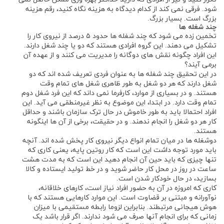
شود. فرقی نمی ‌کند از کدام دیدگاه به هزینه نگاه کنید، رقم هزینه
بزرگ است. بسیار بزرگ.
چند شغله ها
تخمین زده می شود که چند شغله ها حدود ۵ درصد از نیروی کار را
تشکیل می ‌دهند. این گروه افرادی هستند که دو یا چند شغل دارند.
این افراد چگونه نقش ‌های دوگانه را مدیریت می ‌کنند و از عهده آن
برمی ‌آیند؟
در این تحقیق چند شغله ها به عنوان فردی تعریف شده ‌اند که دو
شغل دارند که هر دو شغل به ‌طور ظاهری شغل ‌های تمام ‌وقت
هستند. و در بسیاری از موارد، کارفرما نمی ‌داند که این فرد شغل دوم
تمام ‌وقت دارد. در ابتدا، این موضوع به نظر غیرمنطقی می‌ آید. این
افراد احتمالا باید به طور خاموش در حال ترک سازمان باشند و حداقل
کار هر دو شغل را انجام ندهند. و در حقیقت، برخی از آن ‌ها اینگونه
هستند.
دوشغله ها در میان تمام انواع دیگر نیروی کار پخش شده ‌اند. آنچه
باید مورد توجه داشت این است که کار روتین پایه، یعنی کاری که
تنها چیزی که باید حین آن انجام دهید این است که به مدت هشت
ساعت در روز در محل کار حاضر شوید و در خط تولید ایستاده و کالا
بسازید، در حال خودکار شدن است.
کاری که امروزه در آن به حضور افراد نیاز است، کارهای خلاقانه،
نوآورانه و مبتنی بر قضاوت است. این موارد کارهایی هستند که با
هوش هیجانی مرتبطند. بنابراین لزوما رابطه مستقیمی با میزان
زمانی که برای انجام آنها صرف می شود ندارند. اگر قرار باشد یک