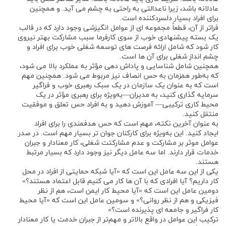
عادلانه باشد، زیرا ناعدالتی به راحتی به چشم می آید. و همچنین
برای افراد بسیار دلسردکننده است.
فراتر از آن، قطعاً مجموعه ‌ای از عوامل انگیزشی وجود دارد که در قالب
یک بسته پیشنهادی خوب از سوی کارفرما سبب مشارکت بهتر نیروی
کار شود که شامل ارائه فرصت ‌های توسعه شغلی خوب برای افراد و
چشم انداز شغلی برای آن ‌ها است.
همچنین شامل شناسایی و پاداش‌ دهی مؤثر به عملکرد بالا می شود،
که به‌طور همزمان به حس انصاف نیز مربوط می‌ شود. همچنین مهم
است که به عنوان یک سازمان در یک سبک رهبری خوب و فراگیر
سرمایه ‌گذاری کنید، به مدیران—به‌ویژه برای رهبری مؤثر در یک
محیط کاری ترکیبی— آموزش دهید و به افراد حس تعلق و موفقیت
منتقل کنید.
به عنوان آخرین نکته، مهم است که حس هدفمندی را برای افراد
ایجاد کنید. این به‌ویژه برای کارکنان جوان‌ تر بسیار مهم است. در صدر
عوامل موثر بر مشارکت و عدم مشارکتت شغلی، کار معنادار و جبران
خدمات قرار دارند. اما سه عامل دیگر نیز وجود دارد که بسیار مرتبط
هستند.
یکی از این سه عامل این است که «آیا شبکه حمایتی از افراد در محل
کار داریم؟ آیا افرادی که با آن ‌ها کار می ‌کنیم قابل اعتماد هستند؟»
دومین عامل این است که «آیا محیط کار ایمن است، هم از نظر
فیزیکی و هم از نظر روانی؟» و سومین عامل این است که «آیا محیط
کار فراگیر و جامعه ‌ای پذیرنده است؟»
ترکیب این عوامل در واقع بالاتر و مهم‌تر از جبران خدمت یا کار معنادار