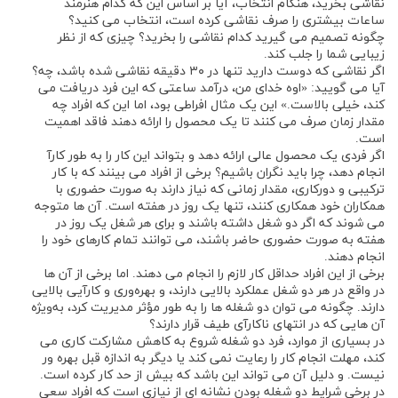
نقاشی بخرید، هنگام انتخاب، آیا بر اساس این که کدام هنرمند
ساعات بیشتری را صرف نقاشی کرده است، انتخاب می ‌کنید؟
چگونه تصمیم می ‌گیرید کدام نقاشی را بخرید؟ چیزی که از نظر
زیبایی شما را جلب کند.
اگر نقاشی که دوست دارید تنها در ۳۰ دقیقه نقاشی شده باشد، چه؟
آیا می‌ گویید: «اوه خدای من، درآمد ساعتی که این فرد دریافت می
‌کند، خیلی بالاست.» این یک مثال افراطی بود، اما این که افراد چه
مقدار زمان صرف می‌ کنند تا یک محصول را ارائه دهند فاقد اهمیت
است.
اگر فردی یک محصول عالی ارائه دهد و بتواند این کار را به طور کارآ
انجام دهد، چرا باید نگران باشیم؟ برخی از افراد می بینند که با کار
ترکیبی و دورکاری، مقدار زمانی که نیاز دارند به صورت حضوری با
همکاران خود همکاری کنند، تنها یک روز در هفته است. آن ‌ها متوجه
می ‌شوند که اگر دو شغل داشته باشند و برای هر شغل یک روز در
هفته به صورت حضوری حاضر باشند، می‌ توانند تمام کارهای خود را
انجام دهند.
برخی از این افراد حداقل کار لازم را انجام می ‌دهند. اما برخی از آن ‌ها
در واقع در هر دو شغل عملکرد بالایی دارند، و بهره‌وری و کارآیی بالایی
دارند. چگونه می ‌توان دو شغله ها را به طور مؤثر مدیریت کرد، به‌ویژه
آن ‌هایی که در انتهای ناکارآی طیف قرار دارند؟
در بسیاری از موارد، فرد دو شغله شروع به کاهش مشارکت کاری می
‌کند، مهلت انجام کار را رعایت نمی ‌کند یا دیگر به اندازه قبل بهره‌ ور
نیست. و دلیل آن می تواند این باشد که بیش از حد کار کرده ‌است.
در برخی شرایط دو شغله بودن نشانه ‌ای از نیازی است که افراد سعی