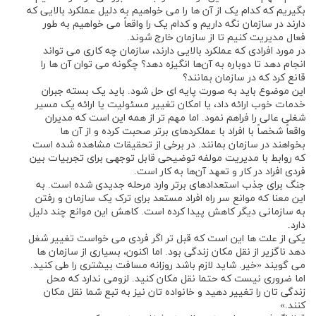
بگیریم که کدام یک از آن ‌ها را می ‌خواهیم به دلیل عملکرد بالایی که
دارند در سازمان نگه داریم و کدام یک را واقعاً می‌ خواهیم به طور
فعال مدیریت کنیم تا از سازمان خارج شوند.
در مورد افرادی که عملکرد بالایی دارند، سازمان چه کاری می ‌تواند
انجام دهد تا دوباره به آن‌ها انگیزه دهد؟ چگونه می‌ توان آن‌ ها را
قانع کرد که در سازمان بمانند؟
این موضوع باید به صورت پایه ای حل ‌شود. باید یک بسته جبران
خدمات خوب ارائه داد، یا امکان تغییر مسئولیت یا ارائه یک مسیر
شغلی عالی را فراهم نمود. اما مهم ‌تر از همه این است که مدیران
واقعاً شخصاً با افراد با عملکردهای برتر صحبت کرده و از آن‌ ها
بخواهند در سازمان بمانند. در برخی از تحقیقات مشاهده شده است
که روابط با مدیریت مولفه توضیحی قابل توجهی برای تجربیات بین
‌فردی افراد در کار و تعهد آن‌ها به کار است.
جنگ برای جذب استعدادهای برتر وارد مرحله جدیدی شده است. به
این معنا که موانع سر راه افراد مستعد برای ترک یک سازمان و رفتن
به سازمانی دیگر کاهش پیدا کرده است. کاهش این موانع چند دلیل
دارد.
یکی از علت ها این است که قبل تر اگر فردی می خواست تغییر شغل
دهد ناگزیر از نقل مکان زندگی بود. اما اکنون، بسیاری از سازمان ها
می گویند «خیر. شاید لازم باشد روزانه مسافت بیشتری را طی کنید.
اما ضروری نیست که حتما نقل مکان کنید. لزومی ندارد که محل
زندگی تان را تغییر دهید و خانواده تان نیز به تبع شما نقل مکان
کنند.»