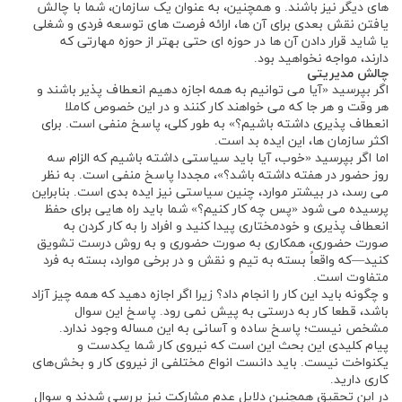
‌های دیگر نیز باشند. و همچنین، به عنوان یک سازمان، شما با چالش
یافتن نقش بعدی برای آن ‌ها، ارائه فرصت ‌های توسعه فردی و شغلی
یا شاید قرار دادن آن ‌ها در حوزه ای حتی بهتر از حوزه مهارتی که
دارند، مواجه نخواهید بود.
چالش مدیریتی
اگر بپرسید «آیا می ‌توانیم به همه اجازه دهیم انعطاف ‌پذیر باشند و
هر وقت و هر جا که می‌ خواهند کار کنند و در این خصوص کاملا
انعطاف ‌پذیری داشته باشیم؟» به طور کلی، پاسخ منفی است. برای
اکثر سازمان ‌ها، این ایده بد است.
اما اگر بپرسید «خوب، آیا باید سیاستی داشته باشیم که الزام سه
روز حضور در هفته داشته باشد؟»، مجددا پاسخ منفی است. به نظر
می ‌رسد، در بیشتر موارد، چنین سیاستی نیز ایده بدی است. بنابراین
‌پرسیده می شود «پس چه کار کنیم؟» شما باید راه ‌هایی برای حفظ
انعطاف ‌پذیری و خودمختاری پیدا کنید و افراد را به کار کردن به‌
صورت حضوری، همکاری به‌ صورت حضوری و به روش درست تشویق
کنید—که واقعاً بسته به تیم و نقش و در برخی موارد، بسته به فرد
متفاوت است.
و چگونه باید این کار را انجام داد؟ زیرا اگر اجازه دهید که همه چیز آزاد
باشد، قطعا کار به درستی به پیش نمی رود. پاسخ این سوال
مشخص نیست؛ پاسخ ساده و آسانی به این مساله وجود ندارد.
پیام کلیدی این بحث این است که نیروی کار شما یکدست و
یکنواخت نیست. باید دانست انواع مختلفی از نیروی کار و بخش‌های
کاری دارید.
در این تحقیق همچنین دلایل عدم مشارکت نیز بررسی شدند و سوال