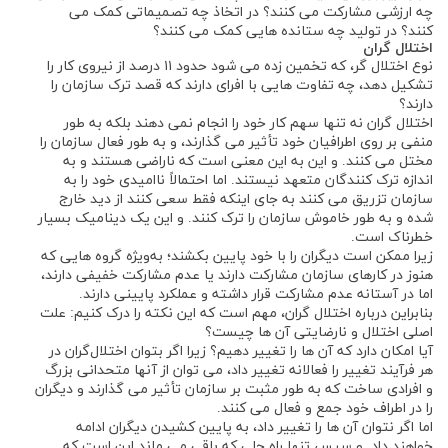
چه ارزشی مشارکت می‌ کنند؟ در اتخاذ چه تصمیماتی کمک می
‌کنند؟ در تولید چه ستانده هایی کمک می ‌کنند؟
اختلال‌ گران
نوع اختلال ‌گر، که تخمین زده می شود حدود ۱۱ درصد از نیروی کار را
تشکیل دهد، چه تفاوت هایی با افرای دارند که قصد ترک سازمان را
دارند؟
اختلال‌ گران نه تنها سهم کار خود را انجام نمی دهند بلکه به طور
منفی بر روی اطرافیان خود تأثیر می ‌گذارند، و به طور فعال سازمان را
مختل می ‌کنند. و این به این معنی است که ناراضی هستند و به
اندازه ترک‌ کنندگان متعهد نیستند. اما احتمالاً ناامیدی خود را به
سازمان تزریق می‌ کنند به جای اینکه فقط سعی کنند از دید خارج
شده و به طور خاموش سازمان را ترک کنند. و این یک دینامیک بسیار
خطرناک است.
زیرا ممکن است دیگران را با خود پایین بکشند؛ به‌ویژه گروه ‌هایی که
هنوز در کارهای سازمان مشارکت دارند یا عدم مشارکت خفیفی دارند،
اما در آستانه عدم مشارکت قرار داشته و عملکرد پایینی دارند.
بنابراین درباره اختلال ‌گران، مهم است که این نکته را درک کنیم: علت
اصلی اختلال و نارضایتی آن ‌ها چیست؟
آیا امکان دارد که آن ‌ها را تغییر دهیم؟ زیرا اگر بتوان اختلال‌گران در
هر فرآیند تغییر را فعالانه تغییر داد، می ‌توان از آنها متحدانی بزرگ
و افرادی ساخت که به ‌طور مثبت بر سازمان تأثیر می ‌گذارند و دیگران
را در اطراف خود جمع و فعال می ‌کنند.
اما اگر نتوان آن ‌ها را تغییر داد، به پایین کشیدن دیگران ادامه
خواهند داد. و سپس تنها راه‌ حلی که باقی می ‌ماند این است که