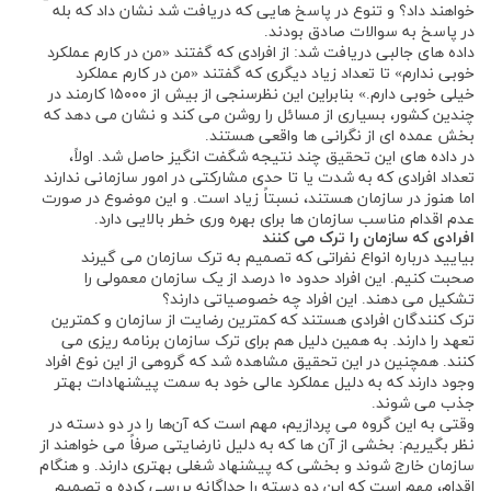
خواهند داد؟ و تنوع در پاسخ ‌هایی که دریافت شد نشان داد که بله
در پاسخ به سوالات صادق بودند.
داده ‌های جالبی دریافت شد: از افرادی که گفتند «من در کارم عملکرد
خوبی ندارم» تا تعداد زیاد دیگری که گفتند «من در کارم عملکرد
خیلی خوبی دارم.» بنابراین این نظرسنجی از بیش از ۱۵۰۰۰ کارمند در
چندین کشور، بسیاری از مسائل را روشن می ‌کند و نشان می دهد که
بخش عمده ای از نگرانی ‌ها واقعی هستند.
در داده ‌های این تحقیق چند نتیجه شگفت انگیز حاصل شد. اولاً،
تعداد افرادی که به شدت یا تا حدی مشارکتی در امور سازمانی ندارند
اما هنوز در سازمان هستند، نسبتاً زیاد است. و این موضوع در صورت
عدم اقدام مناسب سازمان ها برای بهره ‌وری خطر بالایی دارد.
افرادی که سازمان را ترک‌ می کنند
بیایید درباره انواع نفراتی که تصمیم به ترک سازمان می گیرند
صحبت کنیم. این افراد حدود ۱۰ درصد از یک سازمان معمولی را
تشکیل می‌ دهند. این افراد چه خصوصیاتی دارند؟
ترک ‌کنندگان افرادی هستند که کمترین رضایت از سازمان و کمترین
تعهد را دارند. به همین دلیل هم برای ترک سازمان برنامه ‌ریزی می
‌کنند. همچنین در این تحقیق مشاهده شد که گروهی از این نوع افراد
وجود دارند که به دلیل عملکرد عالی خود به سمت پیشنهادات بهتر
جذب می ‌شوند.
وقتی به این گروه می پردازیم، مهم است که آن‌ها را در دو دسته در
نظر بگیریم: بخشی از آن ‌ها که به دلیل نارضایتی صرفاً می‌ خواهند از
سازمان خارج شوند و بخشی که پیشنهاد شغلی بهتری دارند. و هنگام
اقدام، مهم است که این دو دسته را جداگانه بررسی کرده و تصمیم