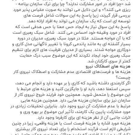
شد «چرا افراد در امور مشارکت ندارند؟ چرا برای ترک سازمان برنامه ­
ریزی می ­کنند؟» و این دلایل می ‌توانند به صورت مقیاس ‌پذیر مورد
بررسی قرار گیرند، زیرا پاسخ به این سوالات شامل فرصت‌ های
توسعه ‌ای است که یک سازمان می ‌تواند به افراد ارائه دهد.
پاسخ به این سوال نیاز به ایجاد حس معنا یا حس هدفی است که
افراد در مورد وظیفه خود احساس می ‌کنند. شامل سبک رهبری است
که با آن مواجه هستند. مثلا در مورد سبک رهبری، مدیران در دوره
بسیار آشفته ای به مانند پاندمی کرونا با تغییر ناگهانی مدل کاری و
دورکاری مواجه شدند. بسیاری از مدیران ظرفیت های لازم برای تنظیم
سبک رهبری خود ایجاد نکردند که این موضوع سبب درک حمایت
کمتر از سوی کارکنان شد.
هزینه ‌های اصطکاک نیرو
هزینه ‌ها و فرصت‌های اقتصادی عدم مشارکت و اصطکاک نیروی کار
چیست؟
اگر کارمندی داشته باشید که کاری را بر عهده دارد و انجام می دهد،
سپس استعفا دهد، باید او را جایگزین کنید و هزینه های مرتبط با
این موضوع را متحمل شوید. همچنین خود فرایند خروج نیروی کار از
سازمان نیز برای سازمان هزینه هایی دارد. همچنین هزینه ‌هایی
مرتبط با عدم مشارکت آن نیرو وجود دارد. بنابراین تحقیقات زیادی در
مورد مشارکت پایین یک کارمند، تأثیر این موضوع بر بهره‌ وری و
اثرات جانبی آن از نظر هزینه ‌ای برای کارفرما وجود دارد.
هزینه مورد اشاره یا هزینه فرصت است یا هزینه واقعی، زیرا در چنین
شرایطی لازم است فرآیند استخدام را برای تعداد نیروی کار بیشتری
تکرار کنید و نیز از افرادی که دارید حداکثر بهره ‌وری ممکن حاصل نمی