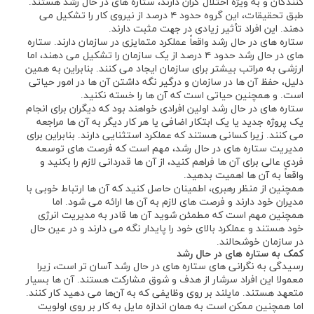
‌کنندگان و به ‌ویژه اختلال ‌گران دارند، ستاره‌ های در حال رشد هستند.
طبق تحقیقات، این گروه حدود ۴ درصد از نیروی کار را تشکیل می‌
دهند. این افراد تأثیر زیادی در جهت مثبت دارند.
ستاره ‌های در حال رشد واقعاً عملکرد متمایزی در سازمان دارند. ستاره
‌های در حال رشد حدود ۴ درصد از یک سازمان را تشکیل می ‌دهند، اما
ارزشی به مراتب بیشتر برای سازمان ایجاد می‌ کنند. بنابراین به همین
دلیل، حفظ آن‌ ها در سازمان و درگیر نگه ‌داشتن آن‌ ها در امور حیاتی
است. و همچنین حیاتی است که آن ‌ها را خسته نکنید.
ستاره‌ های در حال رشد اولین افرادی خواهند بود که دیگران برای انجام
یک پروژه جدید یا یک ابتکار اضافی یا هر کار دیگر به آن‌ ها مراجعه
می‌ کنند. زیرا کسانی هستند که عملکرد استثنایی دارند. بنابراین برای
مدیریت ستاره‌ های در حال رشد، مهم است که فرصت ‌های توسعه
فردی عالی برای آن‌ ها فراهم کنید، از آن ‌ها قدردانی لازم را بکنید و
واقعاً به آن‌ ها اهمیت بدهید.
همچنین از منظر رهبری، اطمینان حاصل کنید که آن‌ ها ارتباط خوبی با
مدیران خود دارند و فرصت ‌های لازم به آن ‌ها ارائه می ‌شود. اما
همچنین مهم است که مطمئن شوید آن‌ ها قادر به مدیریت انرژی
خود هستند و عملکرد بالای خود را پایدار نگه می دارند و در عین حال
در سازمان خوشحالند.
کمک به ستاره‌ های در حال رشد
رسیدگی به نگرانی ‌های ستاره‌ های در حال رشد آسان‌ تر است، زیرا
معمولا این افراد سرشار از هدف و شوق مشارکت هستند. آن‌ ها بسیار
متعهد هستند. مایلند بر روی وظایفی که به آن‌ها می­ دهید کار کنند.
اما همچنین ممکن است به همان اندازه مایل به کار بر روی اولویت