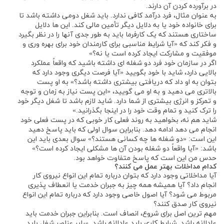
در برآورده کردن آن دارند.
به عنوان مثال، فرد درآمد کافی ندارد. باید شغل دومی داشته باشد تا
برای خانواده خود یا به دلایل دیگر تأمین مالی کند. این ‌ها دلایل
ساختاری هستند که یک کارفرما باید به طور جدی آنها را در نظر بگیرد
و فکر کند که «آیا شرایط مناسبی برای کارمندان خود برای بهره ‌وری و
موفقیت و مشارکت ایجاد کرده است یا نه؟»
اگر در سازمان خود فرد دو شغله ای داشته باشید که واقعاً عملکرد
بالایی دارد، شاید با خود بگویید «آیا فرصت دیگری وجود دارد که
بتوان به او داد که دریافتی بیشتری داشته باشد؟» به او پست
بالا‌تری می ‌دهید و به او می گویید، «این پست نیاز به زمان و توجه
و تمرکز و انرژی بیشتری از شما دارد. شاید لازم باشد تا شغل دیگر خود
را ترک کنید و تمام وقت خود را در اینجا بگذرانید.»
شاید هم نه، بخواهید به روند فعلی کار خوبی که در پست فعلی خود
انجام می ‌دهد ادامه دهد. بنابراین سوال اولی که باید پاسخ دهید
این است: «دو شغله ها چه کسانی هستند؟» سوال بعدی باید این
باشد: «آیا واقعاً دو شغله بودن آن ها مشکلی ایجاد کرده است؟»
حدس من این است که پاسخ متفاوت خواهد بود.
کدام مداخلات بهتر عمل می ‌کنند؟
آیا مداخلاتی وجود دارد که بتوان درباره تمام این انواع نیروی کار
انجام داد؟ آیا همیشه همه چیز به جبران خدمت یا انعطاف ‌پذیری
مربوط می ‌شود؟ آیا اصول خاصی وجود دارد که درباره تمام این انواع
نیروی کار صدق کنند؟
مهم ‌ترین اصل برای شروع، انصاف است. بنابراین جبران خدمت باید
عادلانه باشد. شرایط کاری باید عادلانه باشد. سایر عناصر شغل باید