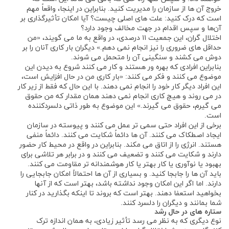
خروج آن ها از سازمان را مدیریت کنید. بنابراین در اینجا، واقعاً مهم
است که درک کنید: علت ‌های اصلی چیست؟ آیا امکان تأثیرگذاری بر
آن‌ها و سپس اقدام در جهت مخالف وجود دارد؟
اختلال ‌گران، این جمعیت ۱۱ درصدی، در واقع به ما می ‌گویند، «من
حداقل ‌های ضروری را نیز انجام نمی ‌دهم.» دیگران بار کاری آنان را بر
دوش می ‌کشند و سنگینی آن را متحمل می‌ شوند.
بنابراین افرادی که بهره ‌ور هستند و کار می ‌کنند شروع به دیدن این
موضوع می‌ کنند و فکر می ‌کنند: «بار کاری من در حال افزایش است،
این افراد دیگر کار خود را انجام نمی‌ دهند. با این حال که فقط از زیر کار
در می روند و هیچ کاری انجام نمی ‌دهند همان مقدار که من حقوق
می ‌گیرم، حقوق می ‌گیرند.» این موضوع به طور ذاتی دلسردکننده
است.
برخی از این افراد حتی سمی تر عمل می کنند و پیوسته در سازمان
ایجاد اصطکاک می ‌کنند. آن ‌ها دائماً شکایت می ‌کنند. دائماً منفی
هستند. انرژی را از اتاق می ‌مکند. بنابراین در واقع در محیط کار حضور
دارند و شکایت می‌ کنند و تضعیف می ‌کنند و در برابر هر تلاشی برای
بهبود یا نوآوری یا کار بهتر یا کار هوشمندانه‌ تر مقاومت می ‌کنند.
باید آن ‌ها را جابجا کنید. و بسیاری از آن ‌ها احتمالاً امکان جابجایی را
دارند. اما اگر این امکان وجود نداشته باشد، بهتر است که از آنها
بخواهید استعفا دهند. بهتر است که بروند تا اینکه بگذارید در کنار
شما بمانند و دیگران را دلسرد کنند.
ستاره ‌های در حال رشد
نوع دیگری که به نظر می ‌رسد تأثیر زیادی، به همان اندازه ترک