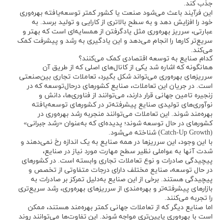
جذب کند.
این فرآیند باعث می‌شود صنعت یا کشور کمتر توسعه‌یافته بهره‌وری
خود را افزایش دهد و به سطح بالاتری از کارایی و تولید برسد. به
عبارتی، سرریز بهره‌وری مثل یادگرفتن از همسایه‌ای است که بهتر و
سریع‌تر کارها را انجام می‌دهد و این یادگیری به رشد و پیشرفت کمک
می‌کند.
کدام صنایع به توسعه اقتصادی کمک می‌کنند؟
همانگونه که اشاره شد یکی از کانال‌های اصلی که از طریق آن
سرریزهای بهره‌وری می‌تواند شکل بگیرد، تعاملات تجاری بین‌صنعتی
است. در جریان این تعاملات، صنایع کشورهای درحال‌توسعه که در
زنجیره تامین جهانی قرار دارند، می‌توانند از فناوری‌ها، دانش و
نوآوری‌های تولیدی صنایع پیشرفته‌تر در کشورهای توسعه‌یافته
بهره‌مند شوند. این تعاملات می‌توانند منجربه رشد بهره‌وری در
کشورهای در حال توسعه شوند؛ پدیده‌ای که به‌عنوان «رشد جبرانی»
(Catch-Up Growth) شناخته می‌شود.
با این وجود، این سرریزها در همه صنایع به یک اندازه رخ نمی‌دهند و
شدت آنها به عواملی نظیر سطح مهارت مورد نیاز در صنایع،
پیچیدگی صادرات و نوع تعاملات تجاری وابسته است. در کشورهای
در حال توسعه، صنایع مختلف دارای درجات متفاوتی از تخصص و
پیچیدگی هستند. برخی از این صنایع به‌دلیل تمرکز بر صادرات به
بازارهای پیشرفته‌تر و بهره‌مندی از سرریزهای بهره‌وری، رشد سریع‌تری
را تجربه می‌کنند.
اما صنایع دیگر که از تعاملات جهانی کمتر بهره‌مند هستند، ممکن
است با بهره‌وری پایین‌تری مواجه شوند. این تفاوت‌ها می‌توانند روند