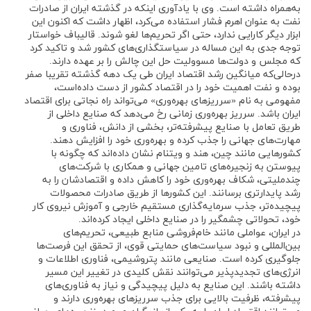
به‌همراه داشته است. وی با یادآوری اینکه در گذشته ایران از صادرات
نفت به عنوان اهرم فشار استفاده می‌کرد، اظهار داشت که اکنون این
ابزار دیگر کارایی ندارد، حتی اگر تحریم‌ها لغو شوند. قالیباف خواستار
توجه جدی به این مساله در سیاستگذاری‌های کشور شد و تاکید کرد
که مجلس و دولت‌ها مسوولیت حل این چالش را بر عهده دارند.
درحالی‌که میانگین رشد اقتصاد ایران طی یک دهه گذشته تقریبا صفر
بوده و نفت اهمیت خود را در اقتصاد کشور از دست داده‌است،
مفهومی به نام «سرریزهای بهره‌وری» می‌تواند راه نجاتی برای اقتصاد
ایران باشد. سرریز بهره‌وری زمانی رخ می‌دهد که صنایع داخلی از
طریق تعامل با صنایع پیشرفته‌تر، بخشی از دانش، فناوری و
مهارت‌های جهانی را جذب کرده و بهره‌وری خود را افزایش دهند.
کشورهایی مانند چین، هند و ویتنام نشان داده‌اند که چگونه با
پیوستن به زنجیره‌های تامین جهانی و همکاری با شرکت‌های
چندملیتی، شکاف بهره‌وری خود را کاهش داده و اقتصادشان را به
رشد پایدارتری برسانند. این کشورها از طریق صادرات محصولات
پیچیده‌تر، جذب سرمایه‌گذاری مستقیم خارجی و آموزش نیروی کار
خود، تحولاتی چشمگیر را در صنایع داخلی ایجاد کرده‌اند.
در ایران، عواملی مانند خام‌فروشی منابع طبیعی، تحریم‌های
بین‌المللی و نبود سیاست‌های حمایتی قوی، از تحقق این فرصت‌ها
جلوگیری کرده است. صنایعی مانند پتروشیمی، فناوری اطلاعات و
انرژی‌های تجدیدپذیر می‌توانند نقش کلیدی در تغییر این مسیر
داشته باشند. این صنایع به دلیل پیچیدگی و نیاز به فناوری‌های
پیشرفته، ظرفیت بالایی برای جذب سرریزهای بهره‌وری دارند و