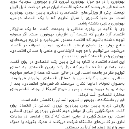
بهره‌وری را در دو حوزه بهره‌وری نیروی کار و بهره‌وری سرمایه مورد
مطالعه قرار می‌دهند که عملکرد اقتصاد ایران در هر دو بُعد، قابل قبول
نیست. یکی از ویژگی‌های اقتصادهای دولتی، پایین بودن بهره‌وری
است. در دنیا کشوری را سراغ نداریم که با یک اقتصاد دولتی،
بهره‌وری بالایی داشته باشد.
وی با تأکید بر برخورد عقلانی با پدیده‌ها گفت: ما یک سازوکار
اقتصاد آزاد داریم که نتیجه آن، افزایش بهره‌وری است. اگر همواره
توجه داشته باشیم که اقتصاد دستور نمی‌پذیرد و توزیع بی‌محابای
منابع پولی نیز به‌جای ارتقای اقتصادی، موجب انحراف در اقتصاد
می‌شود، می‌توانیم با مواجهه کارشناسی و علمی با مسائل اقتصادی،
بهره‌وری را در اقتصاد کشور ارتقا دهیم.
این استاد اقتصاد با اشاره به نرخ پایین رشد اقتصادی در ایران گفت:
باید به‌خاطر داشته باشیم که نرخ رشد پایین اقتصادی به معنای
توزیع فقر در جامعه است. این در حالی است که همه از منافع مواجهه
عقلانی، علمی و کارشناسی با مسائل اقتصادی برخوردار می‌شوند.
به‌عنوان نمونه، آمارها نشان می‌دهند شاخص‌های اقتصادی، بعد از
برجام رو به بهبود بودند و پس از خروج آمریکا از برجام، شاخص‌های
عملکرد اقتصادی افت کردند.
فوران دانشگاه‌ها، بهره‌وری نیروی انسانی را کاهش داده است
پازوکی درباره پایین بودن بهره‌وری نیروی انسانی در اقتصاد ایران
گفت: مدرک‌گرایی یکی از عوامل مهم کاهش بهره‌وری نیروی انسانی
است. این مدرک‌گرایی تا جایی است که کارکنان اداره‌ها در ساعات
اداری در کلاس‌های دانشگاه شرکت می‌کنند تا مدرک بگیرند یا مدرک
خود را ارتقا دهند اما کارآمد نیستند.