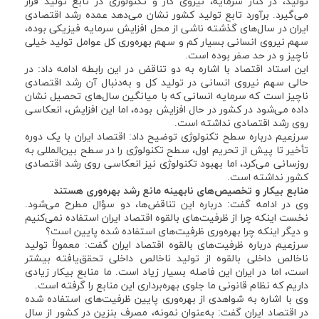
تولید، در کنار سرمایه، نیروی کار و تکنولوژی در تابع تولید قرار
می‌گیرد. برآورد تابع تولید کشور نشان می‌دهد عمده رشد اقتصادی
ایران در سال‌های گذشته ناشی از محل افزایش سرمایه فیزیکی بوده،
سهم نیروی انسانی بسیار کم و سهم بهره‌وری کل عوامل تولید خیلی
ناچیز و در حد صفر بوده است.
این استاد اقتصاد با اشاره به دو تناقض در این رابطه ادامه داد: در
حالی سهم نیروی انسانی در تولید کل و به‌دنبال آن رشد اقتصادی
ناچیز است که سرمایه انسانی که با میانگین سال‌های تحصیل نشان
داده می‌شود در کشور در حال افزایش بوده، اما این افزایش، انعکاسی
روی رشد اقتصادی نداشته است.
سرزعیم درباره سطح تکنولوژی توضیح داد: اقتصاد ایران با یک دوره
تأخیر تا پیش از تحریم اول، سطح تکنولوژی را در سطح بین‌المللی به
روزسانی می‌کرد، اما بهبود تکنولوژی نیز انعکاسی روی رشد اقتصادی
کشور نداشته است.
منابع بیکار و تخصیص‌های نابهینه مانع رشد بهره‌وری هستند
وی در ادامه گفت: درباره این تناقض‌ها، دو سؤال مطرح می‌شود.
نخست اینکه چرا از ظرفیت‌های بالقوه اقتصاد ایران استفاده نمی‌کنیم
و دیگر اینکه چرا بهره‌وری ظرفیت‌های استفاده شده پایین است؟
سرزعیم درباره ظرفیت‌های بالقوه اقتصاد ایران گفت: معمولاً تولید
ناخالص داخلی بالقوه از تولید ناخالص داخلی تحقق‌یافته بیشتر
است، اما در ایران این فاصله بسیار زیاد است. ما منابع بیکار زیادی
داریم که نظام قانونی ما جلوی بهره‌برداری این منابع را گرفته است.
وی با اشاره به شواهدی از بهره‌وری پایین ظرفیت‌های استفاده شده
در اقتصاد ایران گفت: به‌عنوان نمونه، مصرف بنزین در کشور از سال