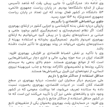
وی ادامه داد: مدرک‌گرایی تا جایی پیش رفت که شاهد تأسیس
بیش از اندازه دانشگاه‌ها بودیم. در پایان ریاست جمهوری خاتمی،
۵۴ دانشگاه در کشور فعال بودند که این تعداد در پایان ریاست
جمهوری احمدی‌نژاد به ۱۵۴ مورد رسید.
جلوی بی‌انضباطی اقتصادی را بگیریم
پازوکی درباره نقش بدنه کارشناسی و اجرایی کشور در ارتقای بهره‌وری
گفت: اگر نظام تصمیم‌سازی و تصمیم‌گیری کشور برخورد علمی و
مبتنی بر دستاوردهای بشری را در پیش گیرد می‌توانیم به ارتقای
بهره‌وری امیدوار باشیم. تصمیم‌گیری بخردانه و استفاده بهینه از
دستاوردهای بشری، می‌تواند در روند بهره‌وری ما تأثیر مثبت داشته
باشد.
وی با تأکید بر نقش انضباط اقتصادی بر افزایش بهره‌وری افزود:
اقتصاد ایران در سه حوزه پولی، مالی و اداری دچار بی‌انضباطی‌هایی
است که از موانع بهره‌وری هستند. حجم بالای بدهی به سیستم
بانکی، روندها و تخصیص‎های ناکارآمد بودجه و جذب غیربهینه نیروی
انسانی، از نمونه‌های این قبیل بی‌انضباطی‌ها هستند.
حداقل استفاده از حداکثر منابع را داریم
علی سرزعیم دیگر سخنران این نشست، درباره بهره‌وری در سطح
اقتصاد کلان گفت: در ادبیات اقتصادی، بهره‌وری به‌صورت نسبت
داده به ستانده تعریف می‌شود، اما برداشت عمومی که در کشور
وجود دارد و یافته‌های علمی نیز آن را تأیید می‌کنند این است که ما
در کشور حداقل استفاده از حداکثر منابع را داریم.
وی افزود: در حسابداری رشد، بهره‌روی به‌عنوان یکی از متغیرهای تابع