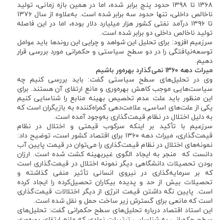
۱۳۶۸ تا ۱۳۹۸ حدود پنج برابر شده، اما در همین بازه زمانی، تولید
ناخالص داخلی، تنها حدود سه برابر شده است. به‌علاوه از سال ۱۳۷۶
تا ۱۳۹۶ درآمد نفتی کشور هزار میلیارد دلار بوده، اما در این فاصله
تولید ناخالص داخلی دو برابر شده است.
سرزعیم افزود: برای تحلیل این شواهد و چرایی این روندها باید عوامل
توسعه‌نیافتگی را در دو سطح سیاستی و حکمرانی مورد بررسی قرار
دهیم.
میراث دهه ۱۳۶۰ نمی‌گذارد بهره‌ور باشیم
وی در تحلیل‌های سطح سیاستی گفت: باید بررسی کنیم چه
سیاست‌هایی موجب کاهش بهره‌وری و مانع ارتقای آن هستند. برای
این منظور باید علت عدم تخصیص بهینه منابع را شناسایی کنیم
یکی از علت‌های اساسی، علامت‌دهی گمراه‌کننده به بازیگران است که
به دلیل اختلال در نظام قیمت‌گذاری به‌وجود آمده است.
سرزعیم با تأکید بر اینکه سرکوب قیمتی و اختلال در نظام
قیمت‌گذاری، میراث دهه ۱۳۶۰ برای اقتصاد کشور است، توضیح داد:
نمونه‌های اختلال در نظام قیمت‌گذاری را می‌توان در قیمت پایین آب
دانست که منجر به ایجاد الگوی غیربهینه کشت شده است. ارزان
بودن تحصیلات دانشگاهی دیگر نمونه اختلال در قیمت‌‎گذاری است
که بر سرمایه‌گذاری در نیروی انسانی تأثیر منفی گذاشته و
تحصیلات بیش از حد و پدیده بیکاران تحصیل‌کرده را ایجاد کرده
است. پایین نگه داشتن قیمت انرژی از دیگر اختلالات قیمت‌گذاری
است که مانعی برای گسترش زیر ساخت حمل و نقل شده است.
این استاد اقتصاد درباره تحلیل‌های سطح حکمرانی گفت: تحلیل‌های
سطح حکمرانی به شناسایی ترتیبات نهادی که مانع ارتقای بهره‌وری