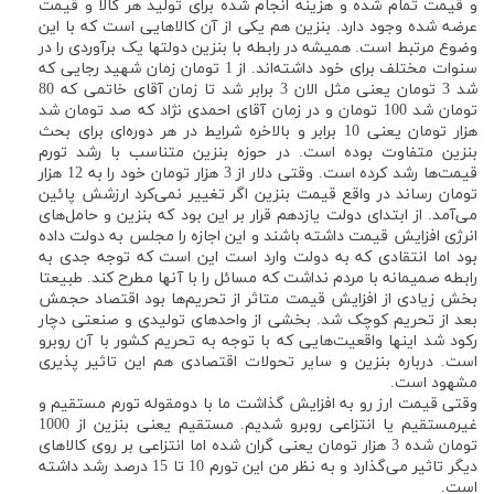
و قیمت تمام شده و هزینه انجام شده برای تولید هر کالا و قیمت
عرضه شده وجود دارد. بنزین هم یکی از آن کالاهایی است که با این
وضوع مرتبط است. همیشه در رابطه با بنزین دولتها یک برآوردی را در
سنوات مختلف برای خود داشته‌اند. از 1 تومان زمان شهید رجایی که
شد 3 تومان یعنی مثل الان 3 برابر شد تا زمان آقای خاتمی که 80
تومان شد 100 تومان و در زمان آقای احمدی نژاد که صد تومان شد
هزار تومان یعنی 10 برابر و بالاخره شرایط در هر دوره‌ای برای بحث
بنزین متفاوت بوده است. در حوزه بنزین متناسب با رشد تورم
قیمت‌ها رشد کرده است. وقتی دلار از 3 هزار تومان خود را به 12 هزار
تومان رساند در واقع قیمت بنزین اگر تغییر نمی‌کرد ارزشش پائین
می‌آمد. از ابتدای دولت یازدهم قرار بر این بود که بنزین و حامل‌های
انرژی افزایش قیمت داشته باشند و این اجازه را مجلس به دولت داده
بود اما انتقادی که به دولت وارد است این است که توجه جدی به
رابطه صمیمانه با مردم نداشت که مسائل را با آنها مطرح کند. طبیعتا
بخش زیادی از افزایش قیمت متاثر از تحریم‌ها بود اقتصاد حجمش
بعد از تحریم کوچک شد. بخشی از واحدهای تولیدی و صنعتی دچار
رکود شد اینها واقعیت‌هایی که با توجه به تحریم کشور با آن روبرو
است. درباره بنزین و سایر تحولات اقتصادی هم این تاثیر پذیری
مشهود است.
وقتی قیمت ارز رو به افزایش گذاشت ما با دومقوله تورم مستقیم و
غیرمستقیم یا انتزاعی روبرو شدیم. مستقیم یعنی بنزین از 1000
تومان شده 3 هزار تومان یعنی گران شده اما انتزاعی بر روی کالاهای
دیگر تاثیر می‌گذارد و به نظر من این تورم 10 تا 15 درصد رشد داشته
است.