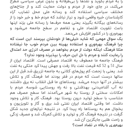
را به مردم بگوید و نقدها را بی‌طرفانه و بدون غرض سیاسی مطرح
می‌کند، در جای خود از مردم و دولت حمایت کند و از جناح‌های
مختلف سیاسی استفاده کند و رسانه ملی محل تضارب آراء
کارشناسان خبره واقعی شود و نیاز نباشد که مردم خط و خبر خود را از
رسانه‌های بیگانه بگیرند یعنی همه حرف‌ها را رسانه ملی بزند اینها
باعث تقویت اقتصاد ملی و تفاهم در سطح جامعه می‌شود و
بهره‌وری را در کشور افزایش می‌دهد.
یک سوال مهمی که شاید خیلی‌ها از خودشان بپرسند این است که
چرا فرهنگ بهره‌وری و استفاده بهینه بین مردم خوب جا نیفتاده
مثلا فرهنگ اینکه دولت از مردم بخواهد در مصرف انرژی حد اعتدال
را رعایت کنند و مردم با دل این حرف را بپذیرند وجود ندارد؟
فرهنگ جامعه ما معطوف به اقتصاد مصرفی است. اقتصاد ایران از
سال 51 و 52 که قیمت نفت بالا رفت و جهش پیدا کرد متکی به نفت
شد. یعنی با زحمت کم پول‌های کلانی به جامعه تزریق شد.قبل از این
سالها درست است که مردم در فقر بودند اما فرهنگ کار و تلاش
بیشتر در آنها دیده می‌شد. روستاهای ما قبل انقلاب نه برق داشتند
نه آب آشامیدنی بهداشتی و نه راه روستایی شوسه. مردم با
امکانات سختی از روستا به شهر می‌آمدند اما سطح مصرف هم
متناسب با سطح تولید درون روستا بود. فرهنگ کار و تلاش وجود
داشت. اما وقتی اقتصاد ایران نفتی شد برق و گاز و تلویزیون و
یخچال هم به روستاها راه پیدا کرد. در نتیجه نیازهای جدید شکل
گرفت در نتیجه فرهنگ کار و تولید و تلاش کمرنگ شد و مصرف زدگی
و راحت طلبی جایگزین آن شد.
بهره‌وری با رفاه در تضاد است؟