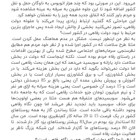
می‌رود. این در صورتی بود که چند هزار اتوبوس به ناوگان حمل و نقل
کشور اضافه شود تا این جلوه مقرون به صرفه به عینه مشاهده شود
و مردم باور کنند که اتفاق جدید همه چیز را به نفعشان خواهد کرد.
این مباحثی که گفتید ارتباط زیادی پیدا می‌کند با مقوله دولت
رفاهی، تصور نمی‌کنید بخشی از چالش ایجاد شده پس ماجرای بنزین
مرتبط با نبود دولت رفاهی در کشور است؟
به نظر من اینطور نیست. مشکل در عدم هماهنگ عمل کردن است.
مثلا طرح سلامت که در کشور اجرا شده و از نظر خود مردم هم مطابق
نظرسنجی سرمایه‌های اجتماعی مطرح شده یکی از بهترین اقدامات
در راستای رفاه مردم بوده است. نکته اینجاست که دولت در بخش
سلامت دارد یارانه و سوبسید می‌دهد که این همان بحث رفاهی است
اما دولت نمی‌تواند بگوید که دارد در این بخش هزینه می‌کند. یا در
بخش کشاورزی، آب و برق کشاورزی بسیار ارزان است یا در بخش
آموزش و پرورش بخش عمده آن یعنی بالغ بر 85 درصدش دولتی
است و 15 درصد آن خصوصی است یعنی هزینه سرانه به ازای هر نفر
2 و نیم میلیون تومان جزو خدمات رفاهی است که به جامعه داده
می‌شود. سوبسید‌های متفرقه هم هست مثلا در بعضی اولویت‌ها
برای حذف سوبسید باید تجدید نظر می‌شد اما چون نگاه رفاهی
وجود داشته باقی مانده است. مثلا رساندن گاز به همه روستاهای
کشور در یک فرصت 15 تا 20 ساله کار کم‌نظیری بوده است. من سال
82 استاندار یزد بودم در سال83 بیشتر روستاهای یزد گاز دار شدند. تا
الان 80 درصد روستاهای ما گازدار شده‌اند. این شبکه بزرگ ناظر بر
فعالیت دولت رفاه است.
از نظر شما نگاه دولت کماکان همین نگاه رفاهی است؟