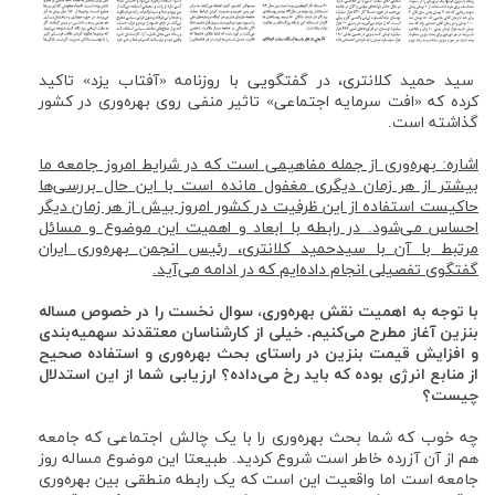
سید حمید کلانتری، در گفتگویی با روزنامه «آفتاب یزد» تاکید
کرده که «افت سرمایه اجتماعی» تاثیر منفی روی بهره‌وری در کشور
گذاشته است.
اشاره:‌ بهره‌وری از جمله مفاهیمی است که در شرایط امروز جامعه ما
بیشتر از هر زمان دیگری مغفول مانده است با این حال بررسی‌ها
حاکیست استفاده از این ظرفیت در کشور امروز بیش از هر زمان دیگر
احساس می‌شود. در رابطه با ابعاد و اهمیت این موضوع و مسائل
مرتبط با آن با سیدحمید کلانتری، رئیس انجمن بهره‌وری ایران
گفتگوی تفصیلی انجام داده‌ایم که در ادامه می‌آید.
با توجه به اهمیت نقش بهره‌وری، سوال نخست را در خصوص مساله
بنزین آغاز مطرح می‌کنیم. خیلی از کارشناسان معتقدند سهمیه‌بندی
و افزایش قیمت بنزین در راستای بحث بهره‌وری و استفاده صحیح
از منابع انرژی بوده که باید رخ می‌داده؟ ارزیابی شما از این استدلال
چیست؟
چه خوب که شما بحث بهره‌وری را با یک چالش اجتماعی که جامعه
هم از آن آزرده خاطر است شروع کردید. طبیعتا این موضوع مساله روز
جامعه است اما واقعیت این است که یک رابطه منطقی بین بهره‌وری