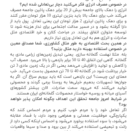
در خصوص مصرف انرژی فکر می‌کنید دچار بی‌تعادلی شده ایم؟
انرژی را دهک بالای جامعه بیش از 20 برابر دهک پائین جامعه مصرف
می‌کند خب برای دهک بالا باید بنزین لیتری 10 هزار تومان مقرر کنند
و برای دهک پائین لیتری 2 هزار تومان این یعنی تعادل. پول باید از
دارا گرفته بشود و در مسیر عدالت اجتماعی برای ندار هزینه شود تا
توسعه متوازن اتفاق بیفتد. در مباحث کلان و خرد اقتصادی مثل
صادرات و انرژی هم به این تعادل ورزی نیاز داریم.
در همین بحث اقتصادی به طور مثال کشاورزی، شما مصداق معین
در خصوص استفاده بهینه دارید مثال بزنید؟
بله. مثلا نهضت گلخانه سازی. یعنی تبدیل زمین‌های زراعی عادی به
گلخانه. گاهی این اتفاق 40 تا 50 برابر بازدهی را بالا می‌برد. مصرف آب
را کاهش و تولید را افزایش می‌دهد یعنی اگر در یک زمین عادی 3 تن
خیار برداشت شود در گلخانه 40 تا 70 تن محصول بدست می‌آید. خب
معنای این چیست؟ این بازدهی است که باید برویم سراغ آن. اگر به
جوان‌ها تسهیلات بدهیم خیلی‌ها به روستا برمی گردند و محصولی
تولید می‌کنند که می‌رود سمت صادرات. الان بیشتر کشورهای
آسیای میانه و روسیه خواستار محصولات گلخانه‌ای ایران هستند.
در شرایط امروز جامعه تحقق این اهداف چگونه امکان پذیر خواهد
بود؟
اگر تعامل خود را با مردم خوب کنیم و مردم احساس کنند که
یکپارچگی، موفقیت، همدلی و همراهی وجود دارد، با فساد مقابله
می‌شود، با سوء استفاده برخورد می‌شود و احساس اینکه کسی دارد از
رانت و تبعیضی استفاده می‌کند از بین برود و صدا و سیما واقعیات