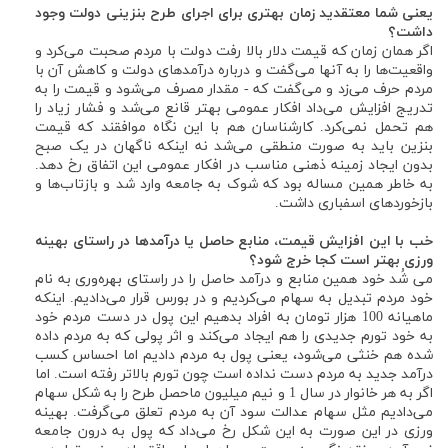
یعنی شما معتقدید زمان بهتری برای اجرای طرح بنزینی دولت وجود
داشت؟
اگر همان زمان که قیمت دلار بالا رفت دولت با مردم صحبت می‌کرد و
واقعیت‌ها را به آنها می‌گفت و درباره درآمدهای دولت و کاهش آن با
مردم حرف می‌زد و می‌گفت که - مقدار مصرف می‌شود و قیمت را به
تدریج افزایش می‌داد افکار عمومی بهتر قانع می‌شد و فشار زیاد را
هم تحمل نمی‌کرد. کارشناسان هم با این نگاه موافقند که قیمت
بنزین باید به صورت منطقی می‌شد نه اینکه ناگهان در یک صبح
بدون ایجاد زمینه ذهنی مناسب در افکار عمومی این اتفاق رخ دهد.
به خاطر همین مساله بود که شوک به جامعه وارد شد و بازتاب‌ها و
بازخورد‌های اسفباری داشت.
خب با این افزایش قیمت، منابع حاصل یا درآمد‌ها در راستای بهینه
ورزی بهتر است کجا خرج شود؟
می شُد خود همین منابع و درآمد حاصل را در راستای بهره‌وری به نام
خود مردم تبدیل به سهام می‌کردیم و در بورس قرار می‌دادیم. اینکه
ماهیانه 100 هزار تومان به افراد بدهیم این پول در دست مردم خود
به خود تورم جدیدی را هم ایجاد می‌کند و اثر پولی که به مردم داده
شده هم خنثی می‌شود، یعنی پول به مردم دادیم اما احساس کسب
درآمد جدید به مردم دست نداده است چون تورم بالاتر رفته است. اما
اگر به هر خانوار در سال 1 و نیم میلیون ماحصل طرح را به شکل سهام
می‌دادیم مثل سهام عدالت سود آن به مردم تعلق می‌گرفت. بهینه
ورزی در این صورت به این شکل رخ می‌داد که پول به درون جامعه