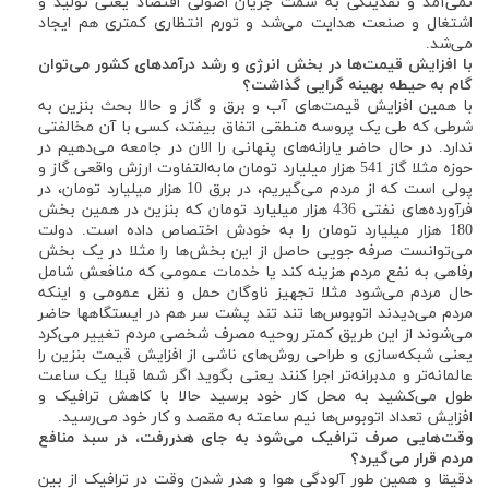
نمی‌آمد و نقدینگی به سمت جریان اصولی اقتصاد یعنی تولید و
اشتغال و صنعت هدایت می‌شد و تورم انتظاری کمتری هم ایجاد
می‌شد.
با افزایش قیمت‌ها در بخش انرژی و رشد درآمد‌های کشور می‌توان
گام به حیطه بهینه گرایی گذاشت؟
با همین افزایش قیمت‌های آب و برق و گاز و حالا بحث بنزین به
شرطی که طی یک پروسه منطقی اتفاق بیفتد، کسی با آن مخالفتی
ندارد. در حال حاضر یارانه‌های پنهانی را الان در جامعه می‌دهیم در
حوزه مثلا گاز 541 هزار میلیارد تومان مابه‌التفاوت ارزش واقعی گاز و
پولی است که از مردم می‌گیریم، در برق 10 هزار میلیارد تومان، در
فرآورده‌های نفتی 436 هزار میلیارد تومان که بنزین در همین بخش
180 هزار میلیارد تومان را به خودش اختصاص داده است. دولت
می‌توانست صرفه جویی حاصل از این بخش‌ها را مثلا در یک بخش
رفاهی به نفع مردم هزینه کند یا خدمات عمومی که منافعش شامل
حال مردم می‌شود مثلا تجهیز ناوگان حمل و نقل عمومی و اینکه
مردم می‌دیدند اتوبوس‌ها تند تند پشت سر هم در ایستگاهها حاضر
می‌شوند از این طریق کمتر روحیه مصرف شخصی مردم تغییر می‌کرد
یعنی شبکه‌سازی و طراحی روش‌های ناشی از افزایش قیمت بنزین را
عالمانه‌تر و مدبرانه‌تر اجرا کنند یعنی بگوید اگر شما قبلا یک ساعت
طول می‌کشید به محل کار خود برسید حالا با کاهش ترافیک و
افزایش تعداد اتوبوس‌ها نیم ساعته به مقصد و کار خود می‌رسید.
وقت‌هایی صرف ترافیک می‌شود به جای هدررفت، در سبد منافع
مردم قرار می‌گیرد؟
دقیقا و همین طور آلودگی هوا و هدر شدن وقت در ترافیک از بین