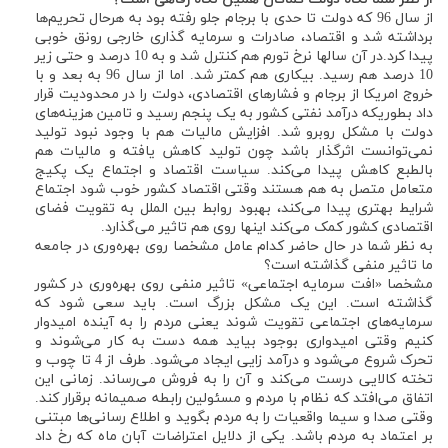
از سال 96 که دولت تا حدی با برجام جلو رفته بود به هرحال تحریم‌ها
برداشته شد و اقتصاد، صادرات و سرمایه گذاری خارجی رونق خوبی
پیدا کرد.در آن سالها نرخ تورم هم کنترل شد و به 10 درصد و حتی زیر
10 درصد هم رسید. بیکاری هم کمتر شد. اما از سال 96 به بعد و با
خروج امریکا از برجام و فشارهای اقتصادی، دولت را در محدودیت قرار
داد بطوریکه درآمد نفتی کشور به یک پنجم رسید و تامین هزینه‌های
دولت با مشکل روبرو شد. افزایش مالیات هم با وجود نبود تولید
نمی‌توانست اثرگذار باشد چون تولید کاهش یافته و مالیات هم
بالطبع کاهش پیدا می‌کند. سیاست اقتصاد و اجتماع یک پکیج
متعامل متصل به هم هستند وقتی اقتصاد کشور خوب شود اجتماع
شرایط بهتری پیدا می‌کند، بهبود روابط بین الملل به تقویت فضای
اقتصادی کشور کمک می‌کند اینها روی هم تاثیر می‌گذارد.
به نظر شما در حال حاضر کدام عامل مشخصا روی بهره‌وری در جامعه
ما تاثیر منفی گذاشته است؟
مشخصا «افت سرمایه اجتماعی» تاثیر منفی روی بهره‌وری در کشور
گذاشته است. این یک مشکل بزرگ است. باید سعی شود که
سرمایه‌های اجتماعی تقویت شوند یعنی مردم را به آینده امیدوار
کنیم وقتی امیدواری بوجود بیاید همه دست به کار می‌شوند و
تحرک شروع می‌شود و درآمد زایی ایجاد می‌شود. طرف از 4 تا چوب و
تخته کالایی درست می‌کند و آن را به فروش می‌رساند. زمانی این
اتفاق می‌افتد که نظام با مردم و مسئولین رابطه صمیمانه برقرار کند.
وقتی صدا و سیما واقعیات را به مردم بگوید و اطلاع رسانی‌ها مبتنی
بر اعتماد به مردم باشد. یکی از دلایل اعتراضات آبان ماه که رخ داد