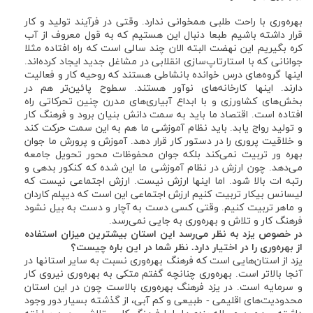
بهره‌وری با راحت طلبی همخوانی ندارد. وقتی در فرآیند تولید و کار
قرار داشته باشیم طبعا دنبال این هستیم که به قول معروف از آب
کره بگیریم این نهضت البته الان چند سالی است که راه افتاده مثلا
جوانانی که با استارتاپ‌سازی انقلابی در مشاغل جدید ایجاد کرده‌اند.
اینها گروه‌های درس خوانده بانشاطی هستند که روحیه کار و فعالیت
دارند. اینها کارخانه‌های نوآور هستند. سطوح پائین‌تر هم در
بخش‌های کشاورزی و با ابداع آبیاری‌های مدرن چنین تحرکاتی راه
افتاده است. اقتصاد ما باید به سمت دانش بنیان برود و فرهنگ کار
و تولید رواج یابد. باید نظام آموزشی ما هم به این سمت حرکت کند
و خلاقیت پروری را در دستور کار قرار دهد. آموزش و پرورش ما جوان
بهره ور تربیت نمی‌کند بلکه جوان محفوظات محور تحویل جامعه
می‌دهد. چون ارزش در نظام آموزشی ما این شده که کنکور بدهی و
رتبه ات بالا شود. اما اینها ارزش نیست. ارزش اجتماعی نیست که
لیسانس بیکار تربیت کنیم ارزش اجتماعی این است که دیپلم کاردان
و ماهر تربیت کنیم. وقتی کسی دست به آچار و دست به بیل نشود
فرهنگ کار و تلاش و بهره‌وری به جایی نمی‌رسد.
در خصوص یزد به نظر می‌رسد این استان بیشترین میزان استفاده
از بهره‌وری را در اختیار دارد. نظر شما در این باره چیست؟
یزد از استان‌هایی است که فرهنگ بهره‌وری نسبت به سایر استانها در
آنجا بالاتر است. بهره‌وری چنانچه گفتم متکی به بهره‌وری نیروی کار
و سرمایه است. در یزد فرهنگ بهره‌وری بالاست چون در این استان
محدودیت‌های اقلیمی - طبیعی و کم آبی، از گذشته بسیار دور وجود