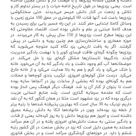
داشته و همین مساله یزدی‌ها را با فرهنگ کار و تلاش عجین ساخته
است. یعنی یزدی‌ها در طول تاریخ ادامه حیات را در بستر تداوم کار و
تلاش و زحمت در کنار دانش میسر می‌دیدند. حتی سختکوشی
یزدی‌ها باعث شد آنها قنات 60 کیلومتری در عمق 100 متری زمین با
وسائل کاملا ابتدایی حفر کنند. در این راه مسیر یابی برای رسیدن به
هدف کاملا مبتنی بر علم و دانش بوده است. اقتصاد مقاومتی که
این روزها مطرح است یزدی‌ها از 150 سال پیش به کار می‌بردند. در
حوزه معماری و ساختمان‌سازی هم چنین رویه و دانشی در پیش
گرفتند. اگر به بافت تاریخی یزد نگاه کنید متوجه می‌شوید که
یزدی‌ها چگونه گرمای طاقت فرسای کویر را با نهضت بادگیر مدیریت
کردند. بادگیرها تابستان‌ها مشکل گرمای یزد را حل می‌کند. در
حوضخانه‌ها آب کم وجود داشت و باد بادگیر که به آن می‌خورد خانه
را خنک می‌کرد و باد گرم را هم به بالا هدایت می‌کرد و از خانه خارج
می‌کرد. درست مثل کولرهای امروزی. ترکیب بندی کوچه‌ها و محلات
هم به گونه‌ای بوده که بخشی از ساعات روز در آنجاها سایه بوده
است تا بتوان از کنار آن رد شد. فرهنگ دیگر فرهنگ پس انداز بوده
است که مقدمه سرمایه گذاری است. رشد منابع انسانی مزیت
دیگری بوده که در یزد مشهود است مثلا در همان کنکور که به آن نقد
داریم نزدیک به 30 سال است که بهترین پذیرفته شده‌ها با رتبه برتر
از خطه یزد بوده‌اند چون در خانواده‌ها اتکا به دانش ریشه عمیق
داشته است و امروز هم یزدی‌ها دانش را به روز کرده‌اند یعنی از قنات
و بادگیر سنتی به سمت دانش‌های امروزی رفته و در آن هم سرآمد
هستند.به همین دلیل است که یزد در بخش صنعت در کل کشور رتبه
ششم را دارد. در حوزه‌های گردشگری سرآمد است و در بخش فناوری