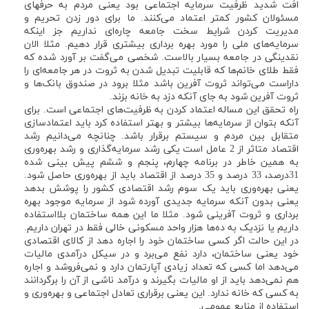
افت شدید ظرفیت سرمایه اجتماعی بود یعنی مردم به حرفهای
مسئولان کشور کمتر اعتماد می‌کنند. ما برای دور زدن تحریم و
مدیریت کردن شرایط سخت جامعه چاره‌ای نداریم جز اینکه
سرمایه‌های ملی را مورد بهره برداری بیشتری قرار دهیم. مثلا الان
نقدینگی در جامعه بسیار بالاست. شخصی می‌گفت بر آورد شده که
فقط طلای خانم‌ها که قابلیت تبدیل شدن به ثروت در هر جامعه‌ای را
داراست می‌تواند ثروت آفرین باشد مثلا برود در صندوق بانک‌ها و
ثروت آفرین شود به جای آنکه دزد به خانه بزند.
راه تحقق این مساله اعتماد کردن به ظرفیت‌های اجتماعی است. برای
آنکه بتوان از سرمایه‌ها بیشتر و بهتر استفاده کرد باید اعتماد‌سازی
متقابل بین مردم و سیستم برقرار باشد. چنانچه می‌دانیم رشد
اقتصاد متاثر از 2 عامل است یکی رشد سرمایه‌گذاری و رشد بهره‌وری
به همین خاطر در برنامه چهارم، پنجم و ششم پیش بینی شده
31درصد، 33 درصد و 35 درصد از اقتصاد باید از بهره‌وری حاصل شود.
یعنی بهره‌وری باید یک سوم رشد اقتصادی کشور را پوشش بدهد
یعنی بدون آنکه سرمایه جدیدی آورده شود از سرمایه موجود بهره
برداری و ثروت آفرینی شود. مثلا ما این همه ساختمان بلااستفاده
داریم یا نزدیک به ده‌ها هزار واحد مسکونی خالی فقط در تهران داریم.
در این حالت اگر کسی ساختمان خود را اجاره دهد از کالای اقتصادی
خود یعنی ساختمان، دارد نفع می‌برد و در سیکل درآمدی مالیات
می‌دهد اما کسی که تعداد زیادی آپارتمان دارد و نمی‌فروشد و اجاره
هم نمی‌دهد باید از او مالیات بگیرند و درآمد ناشی از آن را برگردانند
به کسی که خانه ندارد. این یعنی برقراری تعادل اجتماعی و بهره‌وری و
استفاده از منابع عمومی.