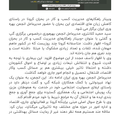
وبینار راهکارهای مدیریت کسب و کار در بحران کرونا در راستای
کاهش زیان های اقتصادی این بحران با حضور مدیرعامل انجمن بهره
وری ایران برگزار می شود.
سید حمید کلانتری، مدیرعامل انجمن بهره­وری درخصوص برگزاری گپ
و گفتی با عنوان «وبینار راهکارهای مدیریت کسب و کار در بحران
کرونا» اظهار داشت: متاسفانه کرونا چند روزیست که در کشور ماهم
مهمان شده، تلفات و تعداد زیادی مشکوک یا مبتلا داشته است و
چند نفری هم جان باخته اند.
وی با اظهار تاسف مجدد از این موضوع افزود: این بیماری با توجه به
قدرت شیوع و انتقالش تبعات زیادی بر اوضاع و احوال کشورمان
داشته و احتمالا تاثیر خیلی بیشتری هم بر مسائل کسب وکار
اقتصاد، اشتغال، تحصیل و انجام امور جاری خواهد گذاشت.
مدیرعامل انجمن بهره وری ایران ادامه داد: این انجمن، به عنوان یک
نهاد غیردولتی با کمک همکاران شبکه گپ و گفت درنظر دارد در
راستای ایفای مسولیت اجتماعی خود در خدمت به هموطنان عزیز،
یک پویش اجتماعی و یک همفکری گسترده برای جمع آوری و جمع
بندی ایده ها و انتقال آن به مراجع ذیربط یا خود مردم اقدام کند.
وی با طرح سوال اصلی مبنی براینکه کرونا بر فعالیت­های جاری، اقتصاد
و اداره امور در حوزه های مختلف چه تاثیراتی میگذارد، بیان کرد:
علاقه مند هستیم همه نظر دهند غیر از رعایت مسائل بهداشتی در