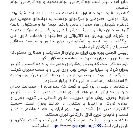
سایر امور، بهتر است چه کارهایی انجام بدهیم و چه کارهایی انجام
ندهیم.
کلانتری افزود: درمرحله اول علاقمندیم نظرات و ایده های شرکتهای
بزرگ دولتی، خصوصی و شرکتهای وابسته به نهادهای عمومی غیر
دولتی، شهرداری ها، مدیران عامل بانکها، بیمه ها و شرکتهای تابعه
آنها، صاحبان حرف و صنوف، مراکز اقامتی و پذیرایی مشارکت نمایند
و بگویند این بیماری چه تاثیراتی بر فعالیتها و خدمات کاری آنان
میگذارد و چه ایده و راهکارهایی برای حضور و مراجعه حداقلی
مشتریان و کارکنان خود دارند.
رییس انجمن بهره وری ایران در پایان از مشارکت و همکاری مسئولانه
هموطنان و مدیران متعهد صمیمانه سپاسگزاری کرد.
لازم به ذکر است که وبینار راهکارهای مدیریت و ادامه کسب و کار در
بحران کرونا به میزبانی انجمن بهره وری ایران و با همت مدیران شرکت
بیدبرگ، به صورت غیرحضوری از طریق وبینار (اینترنتی) روز دوشنبه
۱۲ اسفندماه، از ساعت ۱۵ الی ۱۶:۳۰ برگزار میشود.
کارشناسان مهمان این گپ و گفت که محورهای آن مدیریت بحران
حین و بعد از کرونا، ابزارهای فناوری اطلاعات مدیریت کسب و کار در
شرایط بحران، روش های مدیریت منابع انسانی در شرایط بحران و
تداوم فروش و ارتباط با مشتری در شرایط بحران است، «حمید
کلانتری» مدیرعامل انجمن بهره وری ایران و «امید هاشمی» مدیر
کسب و کارهای نوین اتاق بازرگانی تهران هستند.
علاقه مندان برای ثبت نام و شرکت در این گپ و گفت رایگان، از
طریق این لینک
https://www.gapogoft.org/288
اقدام کنند.