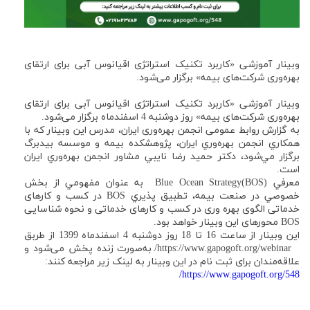
وبینار آموزشی «کاربرد تکنیک استراتژی اقیانوس آبی برای ارتقای
بهره‌وری شرکت‌های بیمه» برگزار می‌شود.
وبینار آموزشی «کاربرد تکنیک استراتژی اقیانوس آبی برای ارتقای
بهره‌وری شرکت‌های بیمه» روز دوشنبه 4 اسفندماه برگزار می‌شود.
به گزارش روابط عمومی انجمن بهره‌وری ایران، مدرس اين وبينار كه با
همكاري انجمن بهره‌وري ايران، پژوهشكده بيمه و موسسه بيدبرگ
برگزار مي‌شود، دكتر حميد رضا نايبي مشاور انجمن بهره‌وري ايران
است.
معرفي Blue Ocean Strategy(BOS) به عنوان مفهومي از بخش
خصوصي در صنعت بيمه، تطبيق پذيري BOS در كسب و كارهای
خدماتی الگوی بهره وری در کسب و کارهای خدماتی و نحوه شناسایی
BOS محورهای این وبینار خواهد بود.
این وبینار از ساعت 16 تا 18 روز دوشنبه 4 اسفندماه 1399 از طربق
https://www.gapogoft.org/webinar/ به‌صورت زنده پخش می‌شود و
علاقه‌مندان برای ثبت نام در این وبینار به لینک زیر مراجعه کنند:
https://www.gapogoft.org/548/