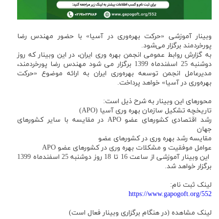
وبینار آموزشی «حركت بهره‌وری در آسیا» با حضور مهندس رضا
پورخردمند برگزار می‌شود.
به گزارش روابط عمومی انجمن بهره وری ایران، در اين وبينار كه روز
دوشنبه 25 اسفندماه 1399 برگزار می شود مهندس رضا پورخردمند،
مدیرعامل انجمن توسعه بهره‌وری ایران به ارائه موضوع «حركت
بهره‌وری در آسیا» خواهد پرداخت.
محورهای این وبینار به شرح ذیل است:
تاریخچه تشکیل سازمان بهره وری آسیا (APO)
رشد اقتصادی کشورهای عضو APO در مقایسه با سایر کشورهای
جهان
مقایسه رشد بهره وری در کشورهای عضو
عوامل موفقیت و مشکلات بهره وری در کشورهای عضو APO
این وبینار آموزشی از ساعت 16 تا 18 روز دوشنبه 25 اسفندماه 1399
برگزار خواهد شد.
لینک ثبت نام:
https://www.gapogoft.org/552
لینک مشاهده (در هنگام برگزاری وبینار فعال است)