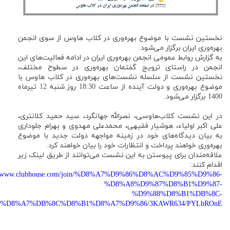
نخستین نشست با موضوع بهره‌وری در کلاب هاوس از سوی انجمن
بهره‌وری ایران برگزار می‌شود.
به گزارش روابط عمومی انجمن بهره‌وری ایران در ادامه فعالیت‌های این
انجمن در راستای ترویج گفتمان بهره‌وری در سطوح مختلف،
نخستین نشست از سلسله نشست‌های بهره‌وری در کلاب هاوس با
موضوع بهره‌وری و دولت آینده از ساعت 18:30 روز شنبه 12 تیرماه
1400 برگزار می‌شود.
در این نشست کلاب‌هاوسی، نصرالله جهانگرد، سید حمید کلانتری،
علی اکبر اولیاء، هوشیار فقیهی، محمدعلی مهدوی و بهرام جلوداری
به بیان دیدگاه‌های خود در زمینه مواجهه دولت جدید با موضوع
بهره‌وری خواهند پرداخت و انتظارات خود را بیان خواهند کرد.
علاقه‌مندان برای پیوستن به این نشست می‌توانند از طریق لینک زیر
اقدام کنند:
://www.clubhouse.com/join/%D8%A7%D9%86%D8%AC%D9%85%D9%86-
%D8%A8%D9%87%D8%B1%D9%87-
%D9%88%D8%B1%DB%8C-
%D8%A7%DB%8C%D8%B1%D8%A7%D9%86/3KAWR634/PYLbROnE