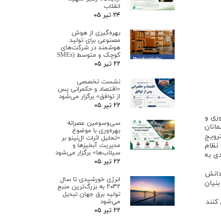
انقلاب
۲۴ تیر ۰۵
بهره‌گیری از هوش
مصنوعی برای تولید
هوشمند در شرکت‌های
کوچک و متوسط (SMEs
۲۲ تیر ۰۵
نشست تخصصی
«اقتصاد و حکمرانی پس
از توافق» برگزار می‌شود
۲۲ تیر ۰۵
وری و
سی‌وسومین عصرانه
همانان
بهره‌وری با موضوع
رویج
«تحلیل اثرات ال‌نینو بر
مدیریت آبخیزها و
 نظام
سیلاب‌ها» برگزار می‌شود
دی به
۲۲ تیر ۰۵
دانش
انرژی خورشیدی تا سال
بنیان
۲۰۳۲ به بزرگ‌ترین منبع
تولید برق جهان تبدیل
می‌شود
۲۲ تیر ۰۵