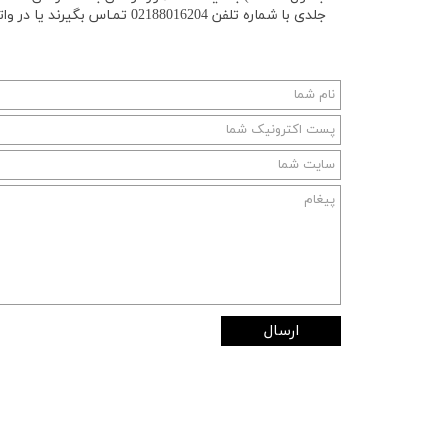
جلدی با شماره تلفن 02188016204 تمـاس بگیرند یا در واتس‌آپ به شماره 09212024942 پیام دهند.
ارسال