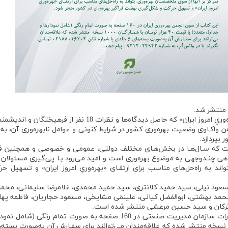
ن منتشر شد.
به گزارش روابط عمومی انجمن بهره‌وری ایران، کتاب «بهره‌وریِ امروز ایران» که حاصل دیدگاه‌ها و‌ نظرات 18 نفر از فرهي
 واکـاوی وضعیت بهره‌وری کشور در شرایط کنونی و عوامل نابهره‌وری آن، به 
 بپردازد.
 است که سـال‌هـا در بخش‌هـای مختلف دولتی، عمومی و خصوصی و همچنین ف
ی چنـدوجهی به موضوع بهره‌وری است و امید می‌رود بـا پی‌گیری مسئولان ا
اند به راه‌حل‌های مناسب برای ارتقـای «بهره‌وریِ امروز ایران» و تسهیل ح
 مسعود نيلی، سيد حميد كلانتری، سيد حميد محمدی، غلامرضا سليمانی، محمد
مد بهشتی، ابوالفضل كيانی، علينقی مشايخی، مسعود حجاريان، فاطمه پهلو
تركان و سيد حسين مرعشی منتشر شده است.
این کتاب از سوی انجمن بهره‌وری ایران با همكاری انتشارات سازمان مدیریت صنعتی در 160 صفحه به صورت تمام رنگی (ش