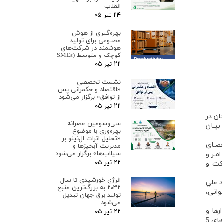
انقلاب
۲۴ تیر ۰۵
بهره‌گیری از هوش
مصنوعی برای تولید
هوشمند در شرکت‌های
کوچک و متوسط (SMEs
۲۲ تیر ۰۵
نشست تخصصی
«اقتصاد و حکمرانی پس
از توافق» برگزار می‌شود
۲۲ تیر ۰۵
ختگان و اندیشمندان در
سی‌وسومین عصرانه
بیـان
بهره‌وری با موضوع
«تحلیل اثرات ال‌نینو بر
ضـای
مدیریت آبخیزها و
سیلاب‌ها» برگزار می‌شود
مـر و
۲۲ تیر ۰۵
رکت و
انرژی خورشیدی تا سال
 علي
۲۰۳۲ به بزرگ‌ترین منبع
انی،
تولید برق جهان تبدیل
می‌شود
امل نمودارها و
۲۲ تیر ۰۵
جداول متعدد) با قیمت 40 هزار تومـان با شمـارگـان 1000 نسخه منتشر شده که علاقه‌مندان می‌توانند برای سفـارش آن به‌صورت بسته‌های 5