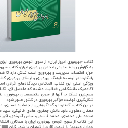
کتاب «بهره‌وریِ امروز ایران» از سوی انجمن بهره‌وری ایرا
حوزه اقتصـاد، مدیریت و بهره‌وری است تلاش دارد تا ضمن
راهکارها در توسعه فرهنگ بهره‌وری و ارتقای بهره‌وری کشور
ویژگی اصلي این کتـاب، انعکـاس دیدگـاه‌های افرادی
آکادمیک دانشگـاهی فعـالیت داشته که ماحصل آن، نگــاه
همچنین‌ تمرکز بر آنها از سوی متخصصـان بهره‌وری، بتو
شکل‌گیری نهضت فراگیر بهره‌وری در کشور منجر شود.
در این کتاب، گفتارها و گفتگوهايی از جمشيد انصاری،
دهقان دهنوی، داود دانش جعفری، هادي خانيكی، سيد مح
محمد علی محمدی، محمد قاسمی، عباس آخوندی، اكبر 