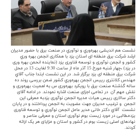
نشست هم انديشی بهر‌ه‌وري و نوآوري در صنعت برق با حضور مدیران
ارشد شرکت برق منطقه ای استان یزد با همکاری انجمن بهره وري
كشور و انجمن نوآوری و توسعه فناوری یزد (نماینده انحمن بهره وری
در یزد) ،چهار شنبه مورخ 15 آذر ماه از ساعت 9:30 لغايت 13 در محل
شرکت برق منطقه ای یزد برگزار شد. در این نشست ابتدا جناب آقاي
مهندس كلانتری رییس انجمن بهره‌وري كشور ضمن بررسی روند ده
ساله گذشته صنعت برق با رویکرد بهره‌وری س به اهمیت بهره‌وری و
نقش مهم آن در تمامی اجزای صنعت اشاره نمودند. در ادامه آقای
دکتر سالاری رییس هیات مدیره انجمن نوآوری یزدبه معرفی این
انجمن و ترغیب مدیران جهت عضویت به انجمن پرداختند و در پایان
نشست آقاي دكتر خانی مدير عامل انجمن نوآوري و توسعه فناوری
یزدمطالبی در مورد زیست بوم نوآوری استان و معرفی عناصر و
نهادهای اصلی زیست بوم در کشور و استان و مزایای هر یک ارائه
کردند.