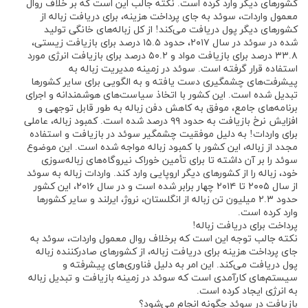
کشورهای دیگر وارد کرده است. نکته جالب این است که بر خلاف روال
معمول واردات، سوئد به جای پرداخت هزینه، برای دریافت زباله از
کشورهای دیگر پول دریافت می‌کند! از کل زباله‌های خانگی تولید
شده در سوئد در سال ۲۰۱۷، حدود ۱۵.۵ درصد برای بازیافت زیستی،
۳۳.۸ درصد برای بازیافت مواد و ۵۰.۲ درصد برای بازیافت انرژی مورد
استفاده قرار گرفته است. سوئد در زمینه مدیریت زباله به
پیشرفت‌های چشمگیری دست یافته و به الگویی برای سایر کشورها
تبدیل شده است. این کشور با اتخاذ سیاست‌های هوشمندانه و اجرای
برنامه‌های جامع، موفق به کاهش دفن زباله به طور قابل توجهی و
افزایش نرخ بازیافت به حدود ۹۹ درصد شده است. کمبود زباله، عاملی
برای واردات! به دلیل موفقیت چشمگیر سوئد در بازیافت و استفاده
مجدد از زباله، این کشور با کمبود زباله مواجه شده است. این موضوع
سوئد را بر آن داشته تا برای تأمین خوراک نیروگاه‌های زباله‌سوزی
خود، زباله را از کشورهای دیگر اروپایی وارد کند. واردات زباله به سوئد
از سال ۲۰۰۵ تا ۲۰۱۴ چهار برابر شده است و در سال ۲۰۱۶، این کشور
حدود ۲.۳ میلیون تن زباله از انگلستان، نروژ، ایرلند و سایر کشورها
وارد کرده است.
پرداخت برای دریافت زباله!
نکته جالب توجه این است که برخلاف روال معمول واردات، سوئد به
جای پرداخت هزینه برای دریافت زباله، از کشورهای صادرکننده زباله
پول دریافت می‌کند. این امر به دلیل فناوری‌های پیشرفته و
سیستم‌های کارآمدی است که سوئد در زمینه بازیافت و تبدیل زباله
به انرژی ایجاد کرده است.
بازیافت در سوئد چگونه انجام می‌شود؟