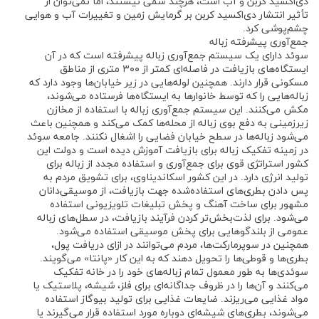
دی‌اکسید کربن و آب است، هرچند سمی نیستند، اما نمی‌توان از
تأثیر انتشار دی‌اکسید کربن بر گرمایش زمین و تغییرات آب و هوایی
چشم‌پوشی کرد.
جمع‌آوری پیشرفته زباله
سوئد دارای یک سیستم جمع‌آوری زباله پیشرفته است که در آن
ایستگاه‌های بازیافت در فاصله‌ای کمتر از ۳۰۰ متری از مناطق
مسکونی قرار دارند. همچنین لوله‌هایی در زیر خیابان‌ها وجود دارد که
زباله‌هایی را که توسط خانوارها به ایستگاه‌ها فرستاده می‌شوند،
مکش می‌کنند. این سیستم جمع‌آوری زباله با استفاده از مخازن
زیرزمینی به دفع بوی زباله از محله‌ها کمک می‌کند و همچنین باعث
می‌شود زباله‌ها در سطح خیابان فضایی را اشغال نکنند. جامعه سوئد
در زمینه تفکیک زباله برای بازیافت آموزش دیده است و دولت این
کشور استراتژی قوی برای جمع‌آوری و استفاده مجدد از زباله برای
تولید انرژی دارد. در این کشور اسکاندیناوی، برای تشویق مردم به
پس دادن بطری‌های استفاده‌شده جهت بازیافت، از موسیقی‌دانان
مشهور برای ساخت آهنگ و پخش تبلیغات تلویزیونی استفاده
می‌شود. برای لذت‌بخش‌تر کردن فرآیند بازیافت، در سطل‌های زباله
عمومی از بلندگوهایی برای پخش موسیقی استفاده می‌شود.
همچنین در سوپرمارکت‌ها، مردم می‌توانند در ازای دریافت پول،
بطری‌ها و قوطی‌ها را تحویل دهند که به این کار «پانتا» می‌گویند.
سوئدی‌ها به طور معمول تمام زباله‌های خود را در خانه تفکیک
می‌کنند و آن‌ها را در ظروف جداگانه‌ای برای فلز، شیشه، پلاستیک یا
مواد غذایی می‌ریزند. ضایعات غذایی برای تولید بیوگاز استفاده
می‌شوند، بطری‌های شیشه‌ای دوباره مورد استفاده قرار می‌گیرند یا