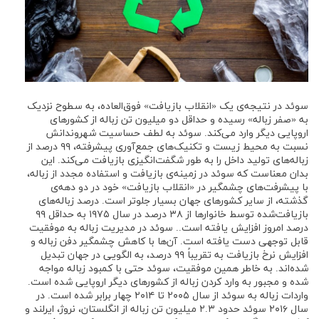
سوئد در نتیجه‌ی یک «انقلاب بازیافت» فوق‌العاده، به سطوح نزدیک
به «صفر زباله» رسیده و حداقل دو میلیون تن زباله از کشورهای
اروپایی دیگر وارد می‌کند. سوئد به لطف حساسیت شهروندانش
نسبت به محیط زیست و تکنیک‌های جمع‌آوری پیشرفته، ۹۹ درصد از
زباله‌های تولید داخل را به طور شگفت‌انگیزی بازیافت می‌کند. این
بدان معناست که سوئد در زمینه‌ی بازیافت و استفاده مجدد از زباله،
با پیشرفت‌های چشمگیر در «انقلاب بازیافت» خود در دو دهه‌ی
گذشته، از سایر کشورهای جهان بسیار جلوتر است. درصد زباله‌های
بازیافت‌شده توسط خانوارها از ۳۸ درصد در سال ۱۹۷۵ به حداقل ۹۹
درصد امروز افزایش یافته است.. سوئد در مدیریت زباله به موفقیت
قابل توجهی دست یافته است. آن‌ها با کاهش چشمگیر دفن زباله و
افزایش نرخ بازیافت به تقریباً ۹۹ درصد، به الگویی در جهان تبدیل
شده‌اند. به خاطر همین موفقیت، سوئد حتی با کمبود زباله مواجه
شده و مجبور به وارد کردن زباله از کشورهای دیگر اروپایی شده است.
واردات زباله به سوئد از سال ۲۰۰۵ تا ۲۰۱۴ چهار برابر شده است. در
سال ۲۰۱۶ سوئد حدود ۲.۳ میلیون تن زباله از انگلستان، نروژ، ایرلند و