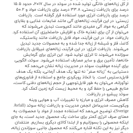
از کل زباله‌های خانگی تولید شده در سوئد در سال ۲۰۱۷، حدود ۱۵.۵
درصد برای بازیافت زیستی، ۳۳.۸ درصد برای بازیافت مواد و ۵۰.۲
درصد برای بازیافت انرژی مورد استفاده قرار گرفته است. بازیافت
زیستی: در این فرآیند، زباله‌های آلی مانند ضایعات غذایی و بقایای
گیاهی به مواد آلی مفیدی مانند کمپوست تبدیل می‌شوند که
می‌توان از آن برای تغذیه خاک و افزایش حاصلخیزی آن استفاده کرد.
بازیافت مواد: در این فرآیند، مواد قابل بازیافت مانند پلاستیک،
کاغذ، فلز و شیشه از زباله جدا شده و به محصولات جدید تبدیل
می‌شوند. بازیافت انرژی: در این فرآیند، زباله‌های غیرقابل بازیافت
سوزانده می‌شوند تا انرژی تولید شود. این انرژی برای گرمایش
خانه‌ها، تأمین برق و سایر مصارف استفاده می‌شود. سوئد، الگویی
برای آینده موفقیت سوئد در مدیریت زباله نشان می‌دهد که
دستیابی به "زباله صفر" نه تنها یک هدف آرمانی، بلکه یک هدف
قابل‌دسترس است. با اتخاذ رویکردی جامع و استفاده از فناوری‌های
نوآورانه، می‌توان به طور قابل‌توجهی از حجم زباله‌های دفنی کاست،
منابع طبیعی را حفظ کرد و به محیط زیست کره زمین کمک کرد.
سوئد پیشرو در بازیافت:
کاهش مصرف انرژی و مبارزه با تغییرات آب و هوایی وینه‌
ویکویست، مدیرعامل انجمن مدیریت و بازیافت زباله سوئد (Avfall
Sverige)، توضیح می‌دهد که استفاده مجدد از مواد یا محصولات به
معنای صرف انرژی کمتر برای ساخت یک محصول جدید است، به جای
اینکه محصولی را بسوزانیم و از ابتدا کالای دیگری بسازیم. منتقدان
دیگر نیز به این نکته اشاره می‌کنند که محصول جانبی سوزاندن زباله،