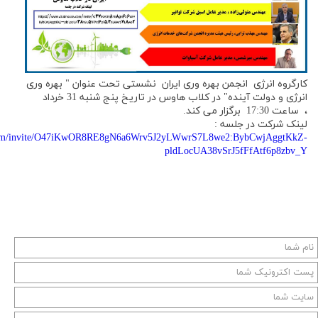
کارگروه انرژی انجمن بهره وری ایران نشستی تحت عنوان " بهره وری
انرژی و دولت آینده" در کلاب هاوس در تاریخ پنج شنبه 31 خرداد
، ساعت 17:30 برگزار می کند.
لینک شرکت در جلسه :
.com/invite/O47iKwOR8RE8gN6a6Wrv5J2yLWwrS7L8we2:BybCwjAggtKkZ-
pldLocUA38vSrJ5fFfAtf6p8zbv_Y