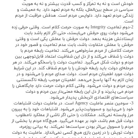
خودش است و نه به تمرکز و کسب قدرت بیشتر و نه به هویت
سیاسی در سطح بین‌الملل، بلکه به مردم تعهد دارد. به معیشت و
زندگی مردم تعهد دارد. دلواپس مردم است. هدفش مراقبت از مردم
است.
2-دوم تمامیت Integrity به صورت حرمت کلام است. وقتی حرفی زده
می‌شود دولت روی حرفش می‌ایستد، حتی اگر لازم باشد بابت
ایستادنش هزینه بدهد. دولت حرفش با عملش یکی است و وقتی
حرفش با عملش متفاوت باشد، بابت عدم تمامیت و قصور خود در
حرمت کلامش از مردم عذرخواهی می‌کند. تمامیت رابطه مردم با
دولت را شفاف می‌کند و از دل این شفافیت اعتماد قابل‌توجهی بین
مردم و دولت شکل می‌گیرد. تمامیت دولت را پاسخگو می‌کند. در هر
مرحله‌ای دولت باید رابطه خودش را با مردم شفاف کند. در این شرایط
دولت مورد اطمینان مردم است. دولت صدای مردم را می‌شنود و در
زمان لازم به آنها پاسخ می‌دهد. اطمینان موجب رابطه ناگسستنی
بین مردم و دولت می‌شود. وقتی کلام دولت حرمت دارد جایگاهش را
مردم می پذیرند و از دل این رابطه معنی‌دار بین مردم و دولت
سیاست‌های اقتصادی اثربخش پدیدار می‌شود.
3- سومین عنصر عاملیت Agency است. در عاملیت دولت اشتباهات
خود را می‌پذیرد و مسوولیت‌پذیر می‌شود. اشتباهات خود را به بیرون
مرز وابسته نمی‌کند. مشکلات را حتی اگر ناشی از عملکرد نامطلوب
دولت قبل هم باشد، خود بر عهده می‌گیرد. هیچ‌گاه مردم یا بخشی از
مردم را مسوول بی‌اثر بودن سیاست‌ها نمی‌کند. به بیانی روزمره،
دولت توپش را در زمین بازی هیچ کسی نمی‌اندازد. عاملیت به دولت