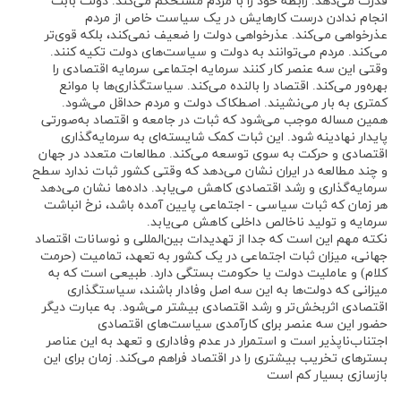
قدرت می‌دهد. رابطه خود را با مردم مستحکم می‌کند. دولت بابت
انجام ندادن درست کارهایش در یک سیاست خاص از مردم
عذرخواهی می‌کند. عذرخواهی دولت را ضعیف نمی‌کند، بلکه قوی‌تر
می‌کند. مردم می‌توانند به دولت و سیاست‌های دولت تکیه کنند.
وقتی این سه عنصر کار کنند سرمایه اجتماعی سرمایه اقتصادی را
بهره‌ور می‌کند. اقتصاد را بالنده می‌کند. سیاستگذاری‌ها با موانع
کمتری به بار می‌نشیند. اصطکاک دولت و مردم حداقل می‌شود.
همین مساله موجب می‌شود که ثبات در جامعه و اقتصاد به‌صورتی
پایدار نهادینه شود. این ثبات کمک شایسته‌ای به سرمایه‌گذاری
اقتصادی و حرکت به سوی توسعه می‌کند. مطالعات متعدد در جهان
و چند مطالعه در ایران نشان می‌دهد که وقتی کشور ثبات ندارد سطح
سرمایه‌گذاری و رشد اقتصادی کاهش می‌یابد. داده‌ها نشان می‌دهد
هر زمان که ثبات سیاسی - اجتماعی پایین آمده باشد، نرخ انباشت
سرمایه و تولید ناخالص داخلی کاهش می‌یابد.
نکته مهم این است که جدا از تهدیدات بین‌المللی و نوسانات اقتصاد
جهانی، میزان ثبات اجتماعی در یک کشور به تعهد، تمامیت (حرمت
کلام) و عاملیت دولت یا حکومت بستگی دارد. طبیعی است که به
میزانی که دولت‌ها به این سه اصل وفادار باشند، سیاستگذاری
اقتصادی اثربخش‌تر و رشد اقتصادی بیشتر می‌شود. به عبارت دیگر
حضور این سه عنصر برای کارآمدی سیاست‌های اقتصادی
اجتناب‌ناپذیر است و استمرار در عدم وفاداری و تعهد به این عناصر
بستر‌های تخریب بیشتری را در اقتصاد فراهم می‌کند. زمان برای این
بازسازی بسیار کم است