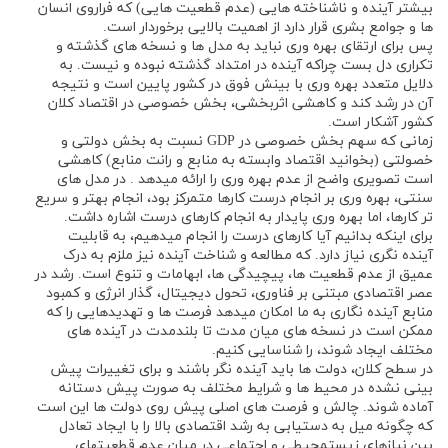
بیشتر آینده و ناشناخته هایی (عدم قطعیت هایی) که فراروی انسان
ها و جوامع بشری قرار دارد از اهمیت بالایی برخوردار است.
پس برای ارتقای بهره وری نباید به مدل ها و نسخه های گذشته و
تکراری دل بست چراکه آینده در امتداد گذشته نبوده و نیست. به
دلایل متعدد بهره وری با بینش فوق در کشور پایین است و نتیجه
آن در رشد کند و کاهشی اثربخشی، بخش خصوصی در اقتصاد کلان
کشور آشکار است.
زمانی که سهم بخش خصوصی در GDP نسبت به بخش دولتی و
خصولتی (بخوانید اقتصاد وابسته به منابع و رانت منابع) کاهشی
است تصویری واضح از عدم بهره وری را ارائه میدهد . در مدل های
سنتی، بهره وری بر انجام درست کارها متمرکز بود، انجام بهتر و سریع
تر کارها، اما بهره وری پایدار به انجام کارهای درست اشاره داشت.
برای اینکه بدانیم آیا کارهای درست را انجام میدهیم، به قابلیت
آینده نگری نیاز دارد. که مطالعه و شناخت آینده نیز ملزم به درک
عمیق از عدم قطعیت ها، پیچیدگی ها، ابهامات و تنوع است. رشد در
عصر اقتصادی مبتنی بر فناوری، تحول دیجیتال، گذار انرژی و کمبود
منابع آینده نگاری به ما امکان میدهد فرصت ها و تهدیدهایی را که
ممکن است در نسخه های میان مدت تا بلندمدت در آینده های
مختلف ایجاد شوند، را شناسایی کنیم.
در سطح کلان، دولت ها باید آینده نگر باشند و برای تغییرات پیش
بینی نشده در محیط ها و شرایط مختلف به صورت پیش دستانه
آماده شوند. چالش و فرصت های اصلی پیش روی دولت ها این است
که چگونه میل به دستیابی به رشد اقتصادی بالا را با ایجاد تعادل
بین نیازهای زیستمحیطی و اجتماعی در میان عدم قطعیتهای