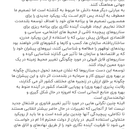
جهانی هماهنگ کنند.
به عبارتی دیگر همه دانش ما مربوط به گذشته است اما تصمیم ما
معطوف به آینده، پس لازم اســت یک رویکرد جدیدی را برای
همســویی تصمیم ها و برنامه های خود با اهداف توسعه بلندمدت
اتخاذ نماییم. ایجاد ظرفیت آینده نگاری برای برنامه ریزی برای
سناریوهای پیچیده ناشی از محیط های اجتماعی، سیاسی و
اقتصادی غیرقابل پیش بینی که با استفاده از این رویکرد مدرن،
ساختاریافته، سازمان ها، کسب و کارها و کشورهای قادر خواهند بود
روندهای نوظهور را مطالعه و شناسایی کنند، نیروهای پیشران خود را
که بر اقتصادها و سازمان ها تأثیر می گذارند شناسایی کرده و
سناریوهای قابل قبولی در مورد چگونگی تغییر محیط زمینه در یک
دوره معین ایجاد کنند.
توسعه این دست سناریوها که نشان میدهد تحول دیجیتال چگونه
بر بهره وری نیروی کار و سرمایه در بلندمدت اثر دارد و این پیشران ها
چگونه بر خلق ارزش در زنجیره های مختلف کشور اثر می گذارند،
رقابت پذیری (بهره وری) و پویایی اقتصاد کشور در آینده منوط به
بهره وری منابع انسانی است که امروزه در حال شکل گیری و
توانمندسازی است.
البته چنین نگرانی هایی در مورد تأثیر تغییر فناوری بر اشتغال جدید
نیست اما از آنجایی که تغییرات در حال حاضر بیشتر انقلابی هستند
تا تکاملی، پیچیدگی آنها چندین برابر شده است و ما باید از رویکرد
متفاوتی استفاده کنیم. در پایان از دولت محترم 14 ام در خواســت
می شود تا ظرفیت آینده نگاری خود را از طریق نهادهای و اتاق های