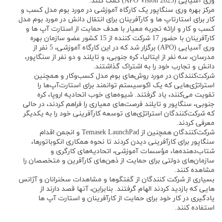
وری آسیایی (APO Vision 2025) کمک کنند.
مرکز بهره وری سنگاپور یک کارگاه آموزشی در مورد بوم مدل کسب و
کار برای استارتاپ ها و کارآفرینان برای انتقال دانش در مورد بوم مدل
کسب و کار و ارائه تجربه معیار با هدف حمایت از استارت آپ ها و
کارآفرینان با حضور 17 شرکت کننده از 15 کشور عضو سازمان بهره
وری آسیایی (APO) برگزار شد که در این کارگاه آموزشی، 5 نفر از
مدرسان، سه نفر از ایتالیا، کره جنوبی، و تایلند و دو نفر از سنگاپور،
دانش و تجارب خود را به اشتراک گذاشتند.
شرکت‌کنندگان در مورد روش‌های بوم مدل کسب‌وکار و همچنین
استراتژی‌هایی که یک اکوسیستم توانمند برای استارت‌آپ‌ها را
تقویت می‌کنند، یاد گرفتند. شیوه‌های خوب اتحادیه اروپا، کره
جنوبی، سنگاپور و تایلند فرصت‌های معیاری را فراهم کردند، در حالی
که شرکت‌کنندگان استراتژی‌های توسعه کارآفرینی خود را به یکدیگر
معرفی کردند.
شرکت‌کنندگان همچنین از Temasek LaunchPad و انجمن اقدام
سنگاپور برای کارآفرینی دیدن کردند تا نحوه همکاری انکوباتورها،
شتاب‌دهنده‌ها، مؤسسات آموزشی، اتحادیه‌های کارگری و
سازمان‌های دولتی برای حمایت از ذهن‌های کارآفرین و متخصصان را
مشاهده کنند.
بسیاری از شرکت کنندگان از گفتگوها و مشاهدات سخنرانان و آژانس
هایی که بازدید کردند الهام گرفتند. بنابراین، آنها قصد دارند از
یادگیری در کار خود برای حمایت از کارآفرینان و استارت آپ ها
استفاده کنند.